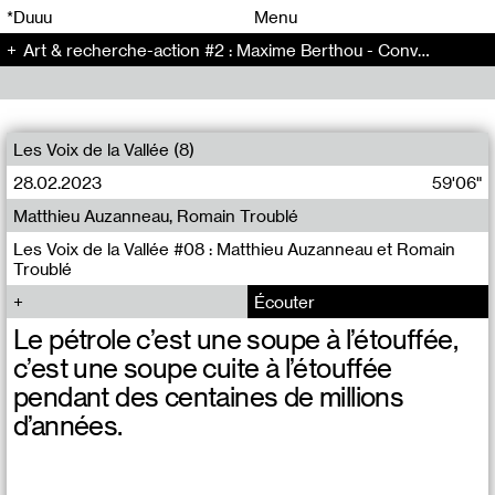
00
00
*Duuu
Menu
Art & recherche-action #2 : Maxime Berthou - Conversation (147)
00
00
Les Voix de la Vallée (8)
28.02.2023
59'06"
Matthieu Auzanneau, Romain Troublé
Les Voix de la Vallée #08 : Matthieu Auzanneau et Romain
Troublé
Écouter
Le pétrole c’est une soupe à l’étouffée,
c’est une soupe cuite à l’étouffée
pendant des centaines de millions
d’années.