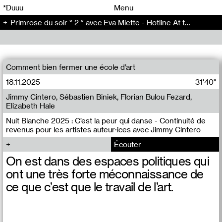
00
00
*Duuu
Menu
Primrose du soir ° 2 ° avec Eva Miette - Hotline At the same time (2)
00
00
Comment bien fermer une école d’art
18.11.2025
31'40"
Jimmy Cintero, Sébastien Biniek, Florian Bulou Fezard,
Elizabeth Hale
Nuit Blanche 2025 : C’est la peur qui danse - Continuité de
revenus pour les artistes auteur·ices avec Jimmy Cintero
Écouter
On est dans des espaces politiques qui
ont une très forte méconnaissance de
ce que c’est que le travail de l’art.