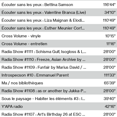
Écouter sans les yeux : Bettina Samson
116'44"
Bettina Samson
Écouter sans les yeux : Valentine Branca (Live)
34'10"
Valentine Branca
Écouter sans les yeux : Liza Maignan & Elodie Lecat
110'49"
Liza Maignan,Elodie Lecat
Écouter sans les yeux : Esther Meunier Corfdyr
110'49"
Esther Meunier Corfdyr
Cross Volume - vinyle
10'15"
Théo Robine-Langlois,Emilien Chesnot,Mia Trabalon
Cross Volume - entretien
11'16"
Théo Robine-Langlois,Emilien Chesnot,Mia Trabalon
Radia Show #1111 : Schisma Gulf, Isogloss & Lament For The Old Clock By Harvey Young / Resonance
28'00"
Resonance
Radia Show #1110 : Freeze, Asian Archive by Avita Maheen / Radio Worm
28'00"
Radio WORM
Radia Show #1109 : Funfair by Marius David / JET FM
28'00"
Jet FM
Introspecson #10 : Emmanuel Parent
111'33"
Pierre Henry,Emmanuel Parent
Ma / nos bibliothèques
65'39"
Sarah Tritz,Elene Lapiashivili,Justin Marconnet,Mateo Cuche,Esther Lechevalier,Suzie Lecroart,Romance Castelet
Radia Show #1108 : as or another by Jukka-Pekka Kervinen / Rádio Zero
28'00"
Radio Zero
Sous le paysage - Habiter les éléments #3 : Interprétations, rituels et symboliques des éléments
39'40"
Nastassja Martin
Y'APA radio
42'16"
Pierrick Mouton
Radia Show #1107 : Art's Birthday 26 at ESC - Medien Kunst Labor
28'00"