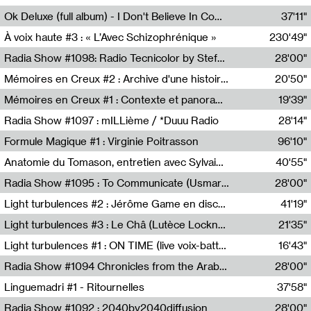
Francesco Russo,Scuola della Crisi
Ok Deluxe (full album) - I Don't Believe In Computing
37'11"
Corentin Canesson,Julien Tiberi,Charlie Hamish Jeffery
À voix haute #3 : « L’Avec Schizophrénique »
230'49"
Agathe Boulanger,Sybille Chevreuse,Carine Lendrin,Léna Monnier,Graziela Susin,Camille Zuber
Radia Show #1098: Radio Tecnicolor by Stefan Nussbaumer & Georg Zichy (Radio Orange 94.0)
28'00"
Radio Orange 94.0
Mémoires en Creux #2 : Archive d'une histoire artistique
20'50"
Sophie Auger-Grappin
Mémoires en Creux #1 : Contexte et panorama
19'39"
Sophie Auger-Grappin
Radia Show #1097 : mILLième / *Duuu Radio
28'14"
Cécile Tonizzo,Nicolas Couturier,Manuel Zenner,Aquila Lescene,Curtis Coco,Cyril Magnier
Formule Magique #1 : Virginie Poitrasson
96'10"
Nathalie Lacroix,Virginie Poitrasson
Anatomie du Tomason, entretien avec Sylvain Cardonnel
40'55"
Loraine Baud,Sylvain Cardonnel
Radia Show #1095 : To Communicate (Usmaradio)
28'00"
Usmaradio
Light turbulences #2 : Jérôme Game en discussion avec Thomas Corlin
41'19"
Jérôme Game,Thomas Corlin,Thierry Raynaud,Hubert Colas
Light turbulences #3 : Le Châ (Lutèce Lockness)
21'35"
Lutèce Lockness
Light turbulences #1 : ON TIME (live voix-batterie) avec Jérôme Game & Jean-Michel Espitallier
16'43"
Jérôme Game,Jean-Michel Espitallier
Radia Show #1094 Chronicles from the Arab Cold War by Ghazi Barakat
28'00"
Reboot.fm
Linguemadri #1 - Ritournelles
37'58"
Meris Angioletti
Radia Show #1092 : 2040by2040diffusion
28'00"