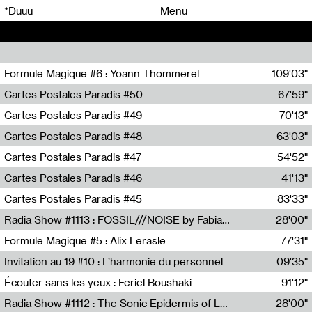
00
00
*Duuu
Menu
00
00
Formule Magique #6 : Yoann Thommerel
109'03"
Nathalie Lacroix,Yoann Thommerel
Cartes Postales Paradis #50
67'59"
Zoé Leroux
Cartes Postales Paradis #49
70'13"
Aurore Portales
Cartes Postales Paradis #48
63'03"
Mathias Dupaquier
Cartes Postales Paradis #47
54'52"
Raymond Engramer
Cartes Postales Paradis #46
41'13"
Sarah Banville
Cartes Postales Paradis #45
83'33"
Mateo Cuin
Radia Show #1113 : FOSSIL///NOISE by Fabiana Gibim / Wave Farm
28'00"
Wave Farm
Formule Magique #5 : Alix Lerasle
77'31"
Nathalie Lacroix
Invitation au 19 #10 : L’harmonie du personnel
09'35"
19, CRAC
Écouter sans les yeux : Feriel Boushaki
91'12"
Feriel Boushaki
Radia Show #1112 : The Sonic Epidermis of Lake Léman by Paul Courlet / Guest Slot
28'00"