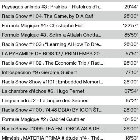
Revue Les Chambres,Marie-Hélène Lafon
Paysages animés #3 : Prairies – Histoires d’herbes et d’humains
29'44"
Anne Simon
Radia Show #1104: The Game, by D A Calf
28'00"
Radio One NZ
Formule Magique #4 : Christophe Fiat
122'57"
Nathalie Lacroix
Formule Magique #3 : Selim-a Attalah Chettaoui
85'59"
Nathalie Lacroix,Selim-a Attalah Chettaoui
Radia Show #1103 : “Learning AI How To Dream” by Sebastian Dingens (Radio Campus Bruxelles)
28'00"
Radio Campus Bruxelles
LA PYRAMIDE DE BOIS 12 / PRINTEMPS 2026
57'51"
Sammy Stein
Radia Show #1102 : The Economic Trip / Radio Grenouille
28'00"
Radio Grenouille
Introspecson #9 : Gérôme Guibert
77'10"
Pierre Henry,Gérôme Guibert
Radia Show Show #1101 : Embedded Memories by Jimmy Peggie / radioart106
28'00"
Jimmy Peggie,radioart106
La chambre d'échos #6 : Hugo Pernet
07'54"
Revue Les Chambres,Hugo Pernet
Linguemadri #2 - La langue des Sirènes
67'21"
Meris Angioletti
Radia Show #1100 : 74.48 DB(A) BY IGOR ŠTROMAJER FOR RADIO X
28'00"
radio x
Formule Magique #2 : Gabriel Gauthier
101'50"
Nathalie Lacroix,Gabriel Gauthier
Radia Show #1099: TEA FM LORCA AS A DREAM
28'00"
TEAFM
Mimésis : MATERIA PRIMA # étude n°4 - Théâtre de l’Aquarium
18'53"