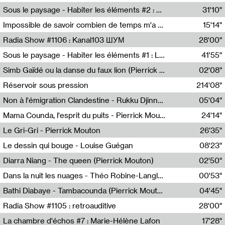
Radio Helsinki
Sous le paysage - Habiter les éléments #2 : Vers le tournant élémentaire
31'10"
Nastassja Martin
Impossible de savoir combien de temps m'a échappé
15'14"
Mélanie Blaison,Mateo Cuin
Radia Show #1106 : Kanal103 ШУМ
28'00"
Kanal103
Sous le paysage - Habiter les éléments #1 : Les éléments et les débordements du vivant
41'55"
Nastassja Martin
Simb Gaïdé ou la danse du faux lion (Pierrick Mouton)
02'08"
Pierrick Mouton,Simb Gaïdé
Réservoir sous pression
214'08"
Non à l'émigration Clandestine - Rukku Djinne Squad (Eden Tinto Collins)
05'04"
Eden Tinto Collins,Rukku Djinne
Mama Counda, l'esprit du puits - Pierrick Mouton
24'14"
Pierrick Mouton
Le Gri-Gri - Pierrick Mouton
26'35"
Pierrick Mouton
Le dessin qui bouge - Louise Guégan
08'23"
Louise Guégan
Diarra Niang - The queen (Pierrick Mouton)
02'50"
Pierrick Mouton,Diarra Niang
Dans la nuit les nuages - Théo Robine-Langlois
00'53"
Théo Robine-Langlois,LD Beat
Bathi Diabaye - Tambacounda (Pierrick Mouton)
04'45"
Pierrick Mouton,Bathi Diabaye
Radia Show #1105 : retroauditive
28'00"
Soundart Radio
La chambre d'échos #7 : Marie-Hélène Lafon
17'28"