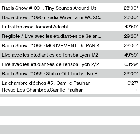
Diffusion FM
Radia Show #1091 : Tiny Sounds Around Us
28'00"
Radio Študent
Radia Show #1090 : Radia Wave Farm WGXC Corey De Juan Sherrard Jr Startalk
28'00"
Wave Farm
Entretien avec Tomomi Adachi
42'59"
Tomomi Adachi,Loraine Baud
Regilote / Live avec les étudiant·es de 3e année de l'EMA
29'20"
Nima Henryon,Athéna Noël,Amir Genillon,Ibourayane Ahmadi,Manelle Cherrih,Honorine Gibello,John Weeber,Manon Joseph
Radia Show #1089 : MOUVEMENT De PANIK (Radio Panik)
28'00"
Radio Panik
Live avec les étudiant·es de l'ensba Lyon 1/2
49'59"
Live avec les étudiant·es de l'ensba Lyon 2/2
63'29"
Radia Show #1088 : Statue Of Liberty Live By Ed Baxter (Resonance)
28'00"
Resonance
La chambre d'échos #5 : Camille Paulhan
16'27"
Revue Les Chambres,Camille Paulhan