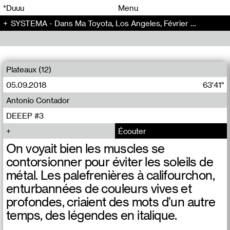
00
00
*Duuu
Menu
SYSTEMA - Dans Ma Toyota, Los Angeles, Février 2019 (Trump) - Systema (2)
00
00
Plateaux (12)
05.09.2018
63'41"
Antonio Contador
DEEEP #3
Écouter
On voyait bien les muscles se
contorsionner pour éviter les soleils de
métal. Les palefrenières à califourchon,
enturbannées de couleurs vives et
profondes, criaient des mots d’un autre
temps, des légendes en italique.