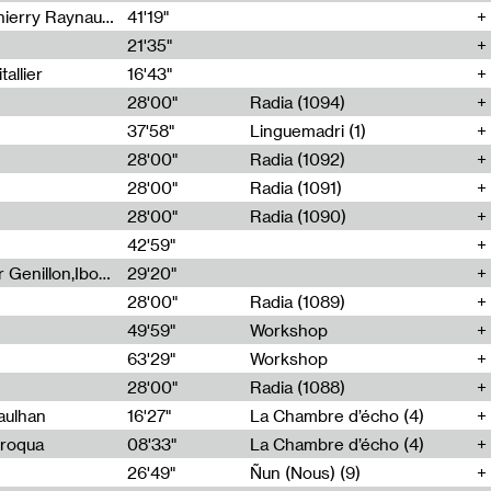
Jérôme Game,Thomas Corlin,Thierry Raynaud,Hubert Colas
41'19"
21'35"
allier
16'43"
28'00"
Radia (1094)
37'58"
Linguemadri (1)
28'00"
Radia (1092)
28'00"
Radia (1091)
28'00"
Radia (1090)
42'59"
Nima Henryon,Athéna Noël,Amir Genillon,Ibourayane Ahmadi,Manelle Cherrih,Honorine Gibello,John Weeber,Manon Joseph
29'20"
28'00"
Radia (1089)
49'59"
Workshop
63'29"
Workshop
28'00"
Radia (1088)
aulhan
16'27"
La Chambre d’écho (4)
Broqua
08'33"
La Chambre d’écho (4)
26'49"
Ñun (Nous) (9)