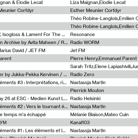
0
ignan & Elodie Lecat
Liza Maignan,Elodie Lecat
 Meunier Corfdyr
Esther Meunier Corfdyr
Radia Show #1111 : Schisma Gulf, Isogloss & Lament For The Old Clock By Harvey Young / Resonance
Resonance
Radia Show #1110 : Freeze, Asian Archive by Avita Maheen / Radio Worm
Radio WORM
Marius David / JET FM
Jet FM
arent
Pierre Henry,Emmanuel Parent
Radia Show #1108 : as or another by Jukka-Pekka Kervinen / Rádio Zero
Radio Zero
Sous le paysage - Habiter les éléments #3 : Interprétations, rituels et symboliques des éléments
Nastassja Martin
Pierrick Mouton
Radia Show #1107 : Art's Birthday 26 at ESC - Medien Kunst Labor
Radio Helsinki
Sous le paysage - Habiter les éléments #2 : Vers le tournant élémentaire
Nastassja Martin
de temps m'a échappé
Mélanie Blaison,Mateo Cuin
ШУМ
Kanal103
Sous le paysage - Habiter les éléments #1 : Les éléments et les débordements du vivant
Nastassja Martin