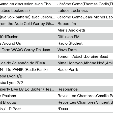
Light turbulences #2 : Jérôme Game en discussion avec Thomas Corlin
(Lutèce Lockness)
Lutèce Lockness
Light turbulences #1 : ON TIME (live voix-batterie) avec Jérôme Game & Jean-Michel Espitallier
Jérôme Game,Jean-Michel Espit
Radia Show #1094 Chronicles from the Arab Cold War by Ghazi Barakat
Reboot.fm
Meris Angioletti
0diffusion
Diffusion FM
s Around Us
Radio Študent
Radia Show #1090 : Radia Wave Farm WGXC Corey De Juan Sherrard Jr Startalk
Wave Farm
Tomomi Adachi,Loraine Baud
nt·es de 3e année de l'EMA
T De PANIK (Radio Panik)
Radio Panik
nsba Lyon 1/2
ensba Lyon 2/2
Radia Show #1088 : Statue Of Liberty Live By Ed Baxter (Resonance)
Resonance
e Paulhan
Revue Les Chambres,Camille P
nt Broqua
Revue Les Chambres,Vincent 
lo / LD Beat
*Duuu