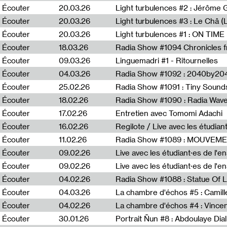
Écouter
20.03.26
Écouter
20.03.26
Light turbulences #3 : Le Châ 
Écouter
20.03.26
Écouter
18.03.26
Écouter
09.03.26
Linguemadri #1 - Ritournelles
Écouter
04.03.26
Radia Show #1092 : 2040by204
Écouter
25.02.26
Radia Show #1091 : Tiny Sound
Écouter
18.02.26
Écouter
17.02.26
Entretien avec Tomomi Adachi
Écouter
16.02.26
Regilote / Live avec les étudia
Écouter
11.02.26
Radia Show #1089 : MOUVEMEN
Écouter
09.02.26
Live avec les étudiant·es de l'e
Écouter
09.02.26
Live avec les étudiant·es de l'
Écouter
04.02.26
Écouter
04.03.26
La chambre d'échos #5 : Camill
Écouter
04.02.26
La chambre d'échos #4 : Vince
Écouter
30.01.26
Portrait Ñun #8 : Abdoulaye Dial