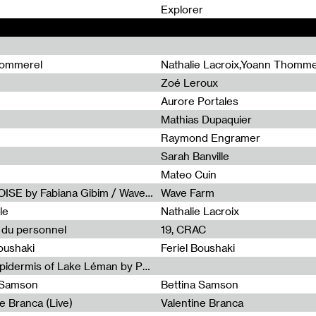
0
Explorer
hommerel
Nathalie Lacroix,Yoann Thomme
Zoé Leroux
Aurore Portales
Mathias Dupaquier
Raymond Engramer
Sarah Banville
Mateo Cuin
Radia Show #1113 : FOSSIL///NOISE by Fabiana Gibim / Wave Farm
Wave Farm
le
Nathalie Lacroix
e du personnel
19, CRAC
Boushaki
Feriel Boushaki
Radia Show #1112 : The Sonic Epidermis of Lake Léman by Paul Courlet / Guest Slot
a Samson
Bettina Samson
e Branca (Live)
Valentine Branca