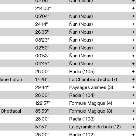
02'08"
Ñun (Nous)
214'08"
e
05'04"
Ñun (Nous)
24'14"
Ñun (Nous)
26'35"
Ñun (Nous)
08'23"
Ñun (Nous)
02'50"
Ñun (Nous)
00'53"
Ñun (Nous)
04'45"
Ñun (Nous)
28'00"
Radia (1105)
lène Lafon
17'28"
La Chambre d’écho (7)
29'44"
Paysages animés (3)
28'00"
Radia (1104)
122'57"
Formule Magique (4)
h Chettaoui
85'59"
Formule Magique (3)
28'00"
Radia (1103)
57'51"
La pyramide de bois (12)
28'00"
Radia (1102)