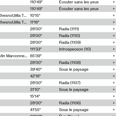
00
110'49"
Écouter sans les yeux
110'49"
Écouter sans les yeux
Théo Robine-Langlois,Emilien Chesnot,Mia Trabalon
10'15"
Théo Robine-Langlois,Emilien Chesnot,Mia Trabalon
11'16"
28'00"
Radia (1111)
28'00"
Radia (1110)
28'00"
Radia (1109)
111'33"
Introspecson (10)
Sarah Tritz,Elene Lapiashivili,Justin Marconnet,Mateo Cuche,Esther Lechevalier,Suzie Lecroart,Romance Castelet
65'39"
28'00"
Radia (1108)
39'40"
Sous le paysage
42'16"
28'00"
Radia (1107)
31'10"
Sous le paysage
15'14"
28'00"
Radia (1106)
41'55"
Sous le paysage