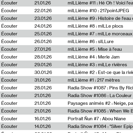
Écouter
21.01.26
mILLième #11 : Hé Oh ! Voici l'ea
Écouter
22.01.26
mILLième #10 : 217pointJPEG
Écouter
23.01.26
mILLième #9 : Histoire de l'eau de
Écouter
24.01.26
mILLième #8 : mILLe plocs
Écouter
25.01.26
mILLième #7 : mILLe morceaux
Écouter
26.01.26
mILLième #6 : sILLure
Écouter
27.01.26
mILLième #5 : Mise à l'eau
Écouter
28.01.26
mILLième #4 : Merle Jam
Écouter
29.01.26
mILLième #3 : miLLe rivières
Écouter
30.01.26
mILLième #2 : Est-ce que la riv
Écouter
31.01.26
mILLième #1 : 217 mètres
Écouter
28.01.26
Radia Show #1087 : Pins By Ri
Écouter
21.01.26
Écouter
21.01.26
Paysages animés #2 : Neige, p
Écouter
21.01.26
Écouter
16.01.26
Portrait Ñun #7 : Abou Niane
Écouter
14.01.26