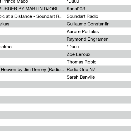
et Prince Mabo
*Duuu
Radia Show #1083 : MUSIC IS MURDER BY MARTIN DJORLEV (KANAL103)
Kanal103
Radia Show #1082 : Spooky Aspic at a Distance - Soundart Radio
Soundart Radio
arkas
Guillaume Constantin
Aurore Portales
Raymond Engramer
ssokho
*Duuu
Zoé Leroux
Thomas Robic
Radia Show #1081: The Wind of Heaven by Jim Denley (Radio One 91 FM)
Radio One NZ
Sarah Banville