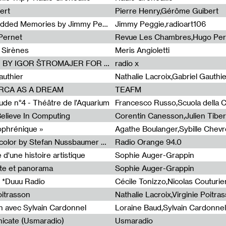
ert
Pierre Henry,Gérôme Guibert
Radia Show Show #1101 : Embedded Memories by Jimmy Peggie / radioart106
Jimmy Peggie,radioart106
Pernet
Revue Les Chambres,Hugo Per
 Sirènes
Meris Angioletti
Radia Show #1100 : 74.48 DB(A) BY IGOR ŠTROMAJER FOR RADIO X
radio x
authier
Nathalie Lacroix,Gabriel Gauthi
ORCA AS A DREAM
TEAFM
de n°4 - Théâtre de l’Aquarium
Francesco Russo,Scuola della Cr
 Believe In Computing
zophrénique »
Radia Show #1098: Radio Tecnicolor by Stefan Nussbaumer & Georg Zichy (Radio Orange 94.0)
Radio Orange 94.0
d'une histoire artistique
Sophie Auger-Grappin
te et panorama
Sophie Auger-Grappin
 *Duuu Radio
oitrasson
Nathalie Lacroix,Virginie Poitra
n avec Sylvain Cardonnel
Loraine Baud,Sylvain Cardonnel
icate (Usmaradio)
Usmaradio