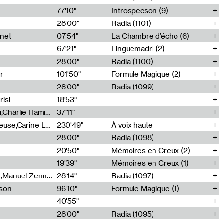
77'10"
Introspecson (9)
28'00"
Radia (1101)
net
07'54"
La Chambre d’écho (6)
67'21"
Linguemadri (2)
28'00"
Radia (1100)
er
101'50"
Formule Magique (2)
28'00"
Radia (1099)
isi
18'53"
Corentin Canesson,Julien Tiberi,Charlie Hamish Jeffery
37'11"
Agathe Boulanger,Sybille Chevreuse,Carine Lendrin,Léna Monnier,Graziela Susin,Camille Zuber
230'49"
À voix haute
28'00"
Radia (1098)
20'50"
Mémoires en Creux (2)
19'39"
Mémoires en Creux (1)
Cécile Tonizzo,Nicolas Couturier,Manuel Zenner,Aquila Lescene,Curtis Coco,Cyril Magnier
28'14"
Radia (1097)
sson
96'10"
Formule Magique (1)
40'55"
28'00"
Radia (1095)