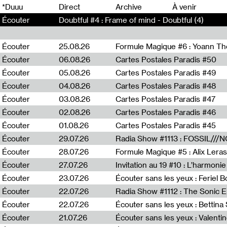
0
*Duuu
Direct
Archive
À venir
Écouter
Doubtful #4 : Frame of mind - Doubtful (4)
Écouter
25.08.26
Formule Magique #6 : Yoann T
Écouter
06.08.26
Cartes Postales Paradis #50
Écouter
05.08.26
Cartes Postales Paradis #49
Écouter
04.08.26
Cartes Postales Paradis #48
Écouter
03.08.26
Cartes Postales Paradis #47
Écouter
02.08.26
Cartes Postales Paradis #46
Écouter
01.08.26
Cartes Postales Paradis #45
Écouter
29.07.26
Écouter
28.07.26
Formule Magique #5 : Alix Leras
Écouter
27.07.26
Invitation au 19 #10 : L’harmoni
Écouter
23.07.26
Écouter sans les yeux : Feriel 
Écouter
22.07.26
Écouter
22.07.26
Écouter sans les yeux : Bettin
Écouter
21.07.26
Écouter sans les yeux : Valentin