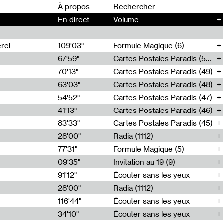
00
À propos
En direct
Volume
+
rel
109'03"
Formule Magique (6)
67'59"
Cartes Postales Paradis (50)
70'13"
Cartes Postales Paradis (49)
63'03"
Cartes Postales Paradis (48)
54'52"
Cartes Postales Paradis (47)
41'13"
Cartes Postales Paradis (46)
83'33"
Cartes Postales Paradis (45)
28'00"
Radia (1112)
77'31"
Formule Magique (5)
09'35"
Invitation au 19 (9)
91'12"
Écouter sans les yeux
28'00"
Radia (1112)
116'44"
Écouter sans les yeux
34'10"
Écouter sans les yeux