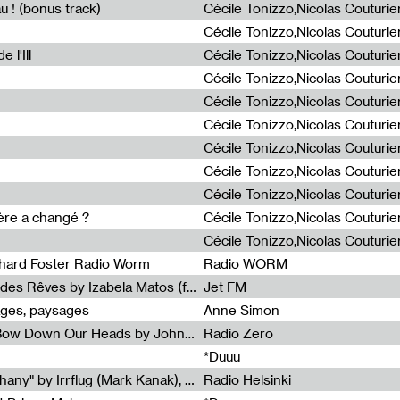
u ! (bonus track)
 l'Ill
ière a changé ?
chard Foster Radio Worm
Radio WORM
Radia Show #1086 : La Couleur des Rêves by Izabela Matos (for Jet FM)
Jet FM
ages, paysages
Anne Simon
Radia Show #1085 : When We Bow Down Our Heads by John Roach (Radia edit, Rádio Zero)
Radio Zero
*Duuu
Radia Show #1084 : "Silver Epiphany" by Irrflug (Mark Kanak), featuring Jarboe and Blixa Bargeld (for Radio Helsinki)
Radio Helsinki