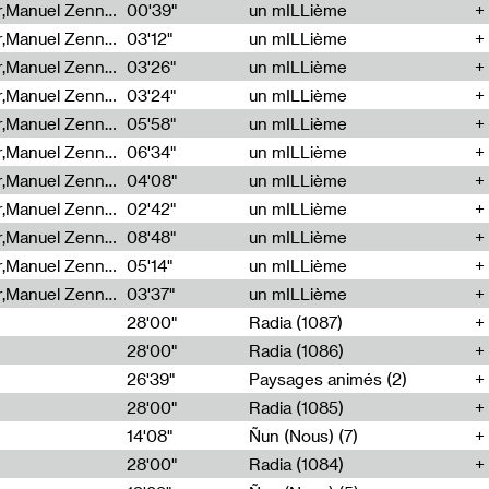
Cécile Tonizzo,Nicolas Couturier,Manuel Zenner,Aquila Lescene,Curtis Coco,Cyril Magnier
00'39"
un mILLième
Cécile Tonizzo,Nicolas Couturier,Manuel Zenner,Aquila Lescene,Curtis Coco,Cyril Magnier
03'12"
un mILLième
Cécile Tonizzo,Nicolas Couturier,Manuel Zenner,Aquila Lescene,Curtis Coco,Cyril Magnier
03'26"
un mILLième
Cécile Tonizzo,Nicolas Couturier,Manuel Zenner,Aquila Lescene,Curtis Coco,Cyril Magnier
03'24"
un mILLième
Cécile Tonizzo,Nicolas Couturier,Manuel Zenner,Aquila Lescene,Curtis Coco,Cyril Magnier
05'58"
un mILLième
Cécile Tonizzo,Nicolas Couturier,Manuel Zenner,Aquila Lescene,Curtis Coco,Cyril Magnier
06'34"
un mILLième
Cécile Tonizzo,Nicolas Couturier,Manuel Zenner,Aquila Lescene,Curtis Coco,Cyril Magnier
04'08"
un mILLième
Cécile Tonizzo,Nicolas Couturier,Manuel Zenner,Aquila Lescene,Curtis Coco,Cyril Magnier
02'42"
un mILLième
Cécile Tonizzo,Nicolas Couturier,Manuel Zenner,Aquila Lescene,Curtis Coco,Cyril Magnier
08'48"
un mILLième
Cécile Tonizzo,Nicolas Couturier,Manuel Zenner,Aquila Lescene,Curtis Coco,Cyril Magnier
05'14"
un mILLième
Cécile Tonizzo,Nicolas Couturier,Manuel Zenner,Aquila Lescene,Curtis Coco,Cyril Magnier
03'37"
un mILLième
28'00"
Radia (1087)
28'00"
Radia (1086)
26'39"
Paysages animés (2)
28'00"
Radia (1085)
14'08"
Ñun (Nous) (7)
28'00"
Radia (1084)