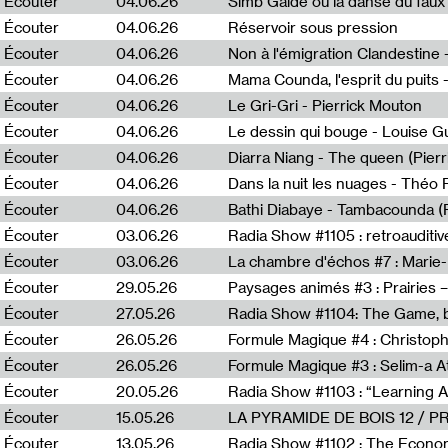
Écouter
04.06.26
Simb Gaïdé ou la danse du faux 
Écouter
04.06.26
Réservoir sous pression
Écouter
04.06.26
Écouter
04.06.26
Mama Counda, l'esprit du puits 
Écouter
04.06.26
Le Gri-Gri - Pierrick Mouton
Écouter
04.06.26
Le dessin qui bouge - Louise 
Écouter
04.06.26
Diarra Niang - The queen (Pier
Écouter
04.06.26
Dans la nuit les nuages - Théo
Écouter
04.06.26
Bathi Diabaye - Tambacounda (P
Écouter
03.06.26
Radia Show #1105 : retroauditiv
Écouter
03.06.26
La chambre d'échos #7 : Marie
Écouter
29.05.26
Écouter
27.05.26
Radia Show #1104: The Game, b
Écouter
26.05.26
Formule Magique #4 : Christoph
Écouter
26.05.26
Formule Magique #3 : Selim-a A
Écouter
20.05.26
Écouter
15.05.26
LA PYRAMIDE DE BOIS 12 / 
Écouter
13.05.26
Radia Show #1102 : The Economi