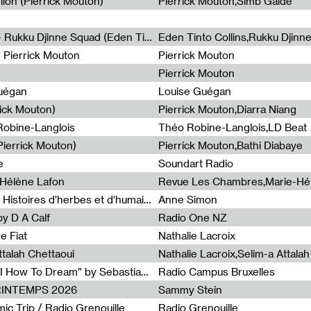
lion (Pierrick Mouton)
Pierrick Mouton,Simb Gaïdé
Non à l'émigration Clandestine - Rukku Djinne Squad (Eden Tinto Collins)
Eden Tinto Collins,Rukku Djinn
- Pierrick Mouton
Pierrick Mouton
Pierrick Mouton
Guégan
Louise Guégan
rick Mouton)
Pierrick Mouton,Diarra Niang
 Robine-Langlois
Théo Robine-Langlois,LD Beat
ierrick Mouton)
Pierrick Mouton,Bathi Diabaye
e
Soundart Radio
-Hélène Lafon
Revue Les Chambres,Marie-Hé
Paysages animés #3 : Prairies – Histoires d’herbes et d’humains
Anne Simon
y D A Calf
Radio One NZ
e Fiat
Nathalie Lacroix
ttalah Chettaoui
Nathalie Lacroix,Selim-a Attala
Radia Show #1103 : “Learning AI How To Dream” by Sebastian Dingens (Radio Campus Bruxelles)
Radio Campus Bruxelles
PRINTEMPS 2026
Sammy Stein
c Trip / Radio Grenouille
Radio Grenouille