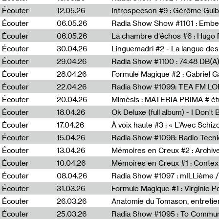
Écouter
12.05.26
Introspecson #9 : Gérôme Guib
Écouter
06.05.26
Écouter
06.05.26
La chambre d'échos #6 : Hugo 
Écouter
30.04.26
Linguemadri #2 - La langue des
Écouter
29.04.26
Écouter
28.04.26
Formule Magique #2 : Gabriel G
Écouter
22.04.26
Radia Show #1099: TEA FM L
Écouter
20.04.26
Mimésis : MATERIA PRIMA # étu
Écouter
18.04.26
Ok Deluxe (full album) - I Don't
Écouter
17.04.26
À voix haute #3 : « L’Avec Schi
Écouter
15.04.26
Écouter
13.04.26
Mémoires en Creux #2 : Archive 
Écouter
10.04.26
Mémoires en Creux #1 : Contex
Écouter
08.04.26
Radia Show #1097 : mILLième /
Écouter
31.03.26
Formule Magique #1 : Virginie P
Écouter
26.03.26
Anatomie du Tomason, entretie
Écouter
25.03.26
Radia Show #1095 : To Commun