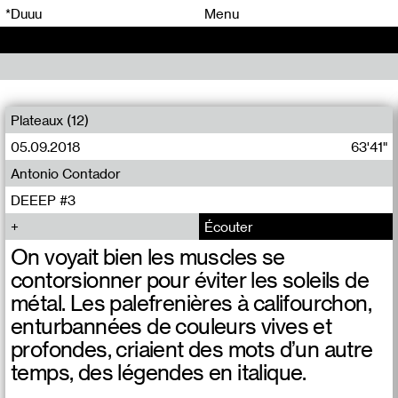
00
00
*Duuu
Menu
00
00
Plateaux (12)
05.09.2018
63'41"
Antonio Contador
DEEEP #3
Écouter
On voyait bien les muscles se
contorsionner pour éviter les soleils de
métal. Les palefrenières à califourchon,
enturbannées de couleurs vives et
profondes, criaient des mots d’un autre
temps, des légendes en italique.