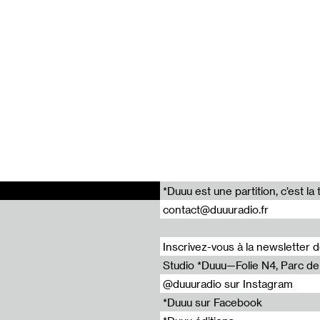
ertas Millán, Jennifer Rodriguez, Barbara Sirieix, Ana Vaz, Ambre L
me Thomson, Sarah Papon, Clément Caignard, Alexandra Baudelot
oposée par les Laboratoires d’Aubervilliers, enregistrée le jeud
Jardin et Barbara Sirieix
re #2 : Collectif Ding ding dong
*Duuu est une partition, c’est 
nguage
contact@duuuradio.fr
nfinement
Inscrivez-vous à la newsletter 
Studio *Duuu—Folie N4, Parc de l
es Laboratoires 2015-2016
@duuuradio sur Instagram
illán
*Duuu sur Facebook