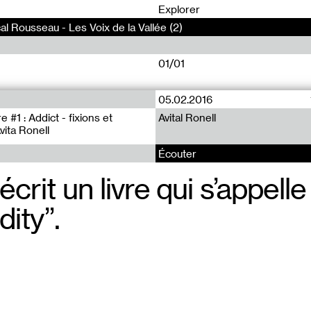
0
Explorer
al Rousseau - Les Voix de la Vallée (2)
01/01
05.02.2016
e #1 : Addict - fixions et
Avital Ronell
vita Ronell
Écouter
 écrit un livre qui s’appelle
dity”.