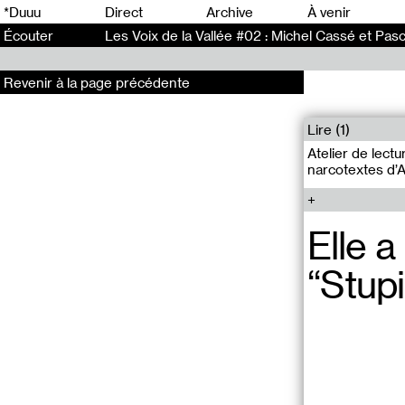
0
*Duuu
Direct
Archive
À venir
Écouter
Les Voix de la Vallée #02 : Michel Cassé et Pasc
Revenir à la page précédente
Lire (1)
Atelier de lectur
narcotextes d’A
Elle a
“Stupi