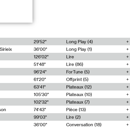
our du texte
s duquel nous
livre
29'52"
Long Play (4)
essai
ctif dont il est
Sirieix
36'00"
Long Play (1)
126'02"
Lire
51'48"
Lire (86)
cadre du
 proposent de
96'24"
ForTune (5)
ion de la
61'20"
Offprint (5)
e », pour
médicaments
63'41"
Plateaux (12)
ter cette dérive
105'30"
Plateaux (10)
e, de sciences-
 maladie et le
102'32"
Plateaux (7)
son
74'43"
Pièce (13)
99'03"
Lire (2)
36'00"
Conversation (18)