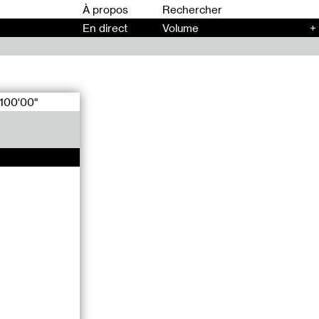
00
À propos
En direct
Volume
+
100'00"