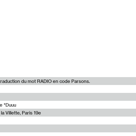
avandier, Silvia
, Mathilde
i 3 décembre
102'32"
36'00"
99'03"
la traduction du mot RADIO en code Parsons.
74'43"
96'24"
de *Duuu
a Villette, Paris 19e