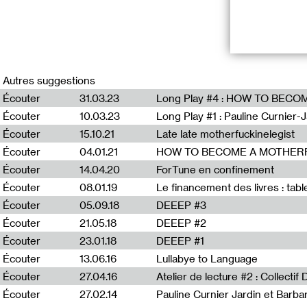
Cet atelier, pré
Addict - fixions
Autres suggestions
avons abordé les
Écouter
31.03.23
kaléidoscope, t
philosophique à 
Écouter
10.03.23
Long Play #1 : Pauline Curnier-J
question.
Écouter
15.10.21
Late late motherfuckinelegist
Écouter
04.01.21
HOW TO BECOME A MOTHER
Cet atelier de 
Printemps des 
Écouter
14.04.20
ForTune en confinement
mener collectiv
Écouter
08.01.19
Le financement des livres : tab
société » – exp
désigner le mo
Écouter
05.09.18
DEEEP #3
dans le cadre d
Écouter
21.05.18
DEEEP #2
normalisatrice,
Écouter
23.01.18
DEEEP #1
humaines et de p
soin.
Écouter
13.06.16
Lullabye to Language
Écouter
27.04.16
Atelier de lecture #2 : Collectif
Écouter
27.02.14
Pauline Curnier Jardin et Barbar