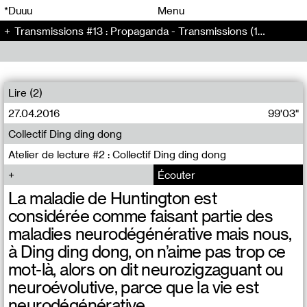
00
00
*Duuu
Menu
Transmissions #13 : Propaganda - Transmissions (13)
00
00
Lire (2)
27.04.2016
99'03"
Collectif Ding ding dong
Atelier de lecture #2 : Collectif Ding ding dong
Écouter
La maladie de Huntington est
considérée comme faisant partie des
maladies neurodégénérative mais nous,
à Ding ding dong, on n’aime pas trop ce
mot-là, alors on dit neurozigzaguant ou
neuroévolutive, parce que la vie est
neurodégénérative.