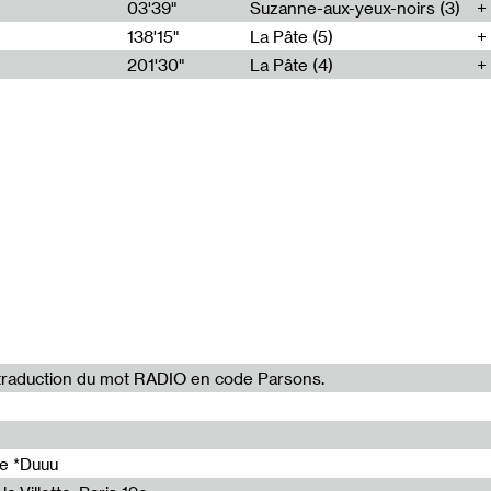
 Believe In Computing
37'11"
03'39"
Suzanne-aux-yeux-noirs (3)
28'00"
138'15"
La Pâte (5)
 Believe In Computing
37'11"
201'30"
La Pâte (4)
don't believe in computing
28'03"
00%
296'37"
60'00"
la traduction du mot RADIO en code Parsons.
28'00"
de *Duuu
42'30"