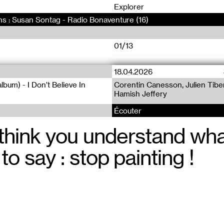
0
Explorer
ons : Susan Sontag - Radio Bonaventure (16)
01/13
18.04.2026
Radia (1050)
album) - I Don’t Believe In
Corentin Canesson, Julien Tiber
Fête de la musique 2025 #2 : I d
Radia-Show 1050 : I don’t belie
Hamish Jeffery
computing
/ *Duuu Radio
Écouter
 think you understand wha
Robot! Robo
He’s after yo
 to say : stop painting !
not a plane,
has no sham