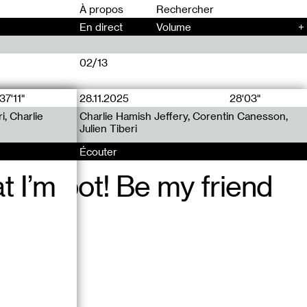
00
À propos
En direct
Volume
+
02/13
37'11"
28.11.2025
14.05.2025
28'03"
28'00"
i, Charlie
on’t believe in
ve in computing
Charlie Hamish Jeffery, Corentin Canesson,
*Duuu, Corentin Canesson, Charlie Hamish
Julien Tiberi
Jeffery, Julien Tiberi
Écouter
Écouter
t I’m
t! Robot! Be my friend
u, he’s not a bird, he’s
 he’s a scary man and he
e.