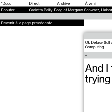
0
*Duuu
Direct
Archive
À venir
Écouter
Carlotta Bailly-Borg et Margaux Schwarz, Liais
Revenir à la page précédente
Ok Deluxe (full 
Computing
And I
trying