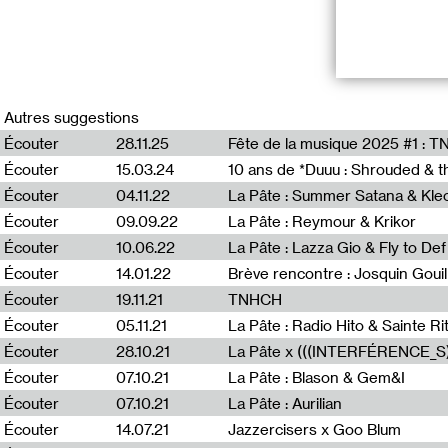
I Don’t Believe
Corentin Caness
Autres suggestions
(batterie). Le 
Écouter
28.11.25
Fête de la musique 2025 #1 : 
vernissage dans
assemblage d’in
Écouter
15.03.24
passant par Nir
Écouter
04.11.22
La Pâte : Summer Satana & Kleo
Écouter
09.09.22
La Pâte : Reymour & Krikor
Leurs premiers
ils composent e
Écouter
10.06.22
La Pâte : Lazza Gio & Fly to Def
Paris. Le lancem
Écouter
14.01.22
Brève rencontre : Josquin Goui
Pernod Ricard.
Écouter
19.11.21
TNHCH
Tracklist :
Écouter
05.11.21
La Pâte : Radio Hito & Sainte Ri
Écouter
28.10.21
01_Three
Écouter
07.10.21
La Pâte : Blason & Gem&I
02_Stuffed Aub
Écouter
07.10.21
La Pâte : Aurilian
03_You Shoot Yo
04_Moineau
Écouter
14.07.21
Jazzercisers x Goo Blum
05_I hate your 