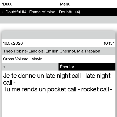
00
00
*Duuu
Menu
Doubtful #4 : Frame of mind - Doubtful (4)
00
00
16.07.2026
10'15"
Théo Robine-Langlois, Emilien Chesnot, Mia Trabalon
Cross Volume - vinyle
Écouter
Je te donne un late night call - late night
call -
Tu me rends un pocket call - rocket call -