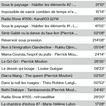
Radio Helsinki
Sous le paysage - Habiter les éléments #2 : Vers le tournant élémentaire
31'10"
Nastassja Martin
Impossible de savoir combien de temps m'a échappé
15'14"
Mélanie Blaison,Mateo Cuin
Radia Show #1106 : Kanal103 ШУМ
28'00"
Kanal103
Sous le paysage - Habiter les éléments #1 : Les éléments et les débordements du vivant
41'55"
Nastassja Martin
Simb Gaïdé ou la danse du faux lion (Pierrick Mouton)
02'08"
Pierrick Mouton,Simb Gaïdé
Réservoir sous pression
214'08"
Non à l'émigration Clandestine - Rukku Djinne Squad (Eden Tinto Collins)
05'04"
Eden Tinto Collins,Rukku Djinne
Mama Counda, l'esprit du puits - Pierrick Mouton
24'14"
Pierrick Mouton
Le Gri-Gri - Pierrick Mouton
26'35"
Pierrick Mouton
Le dessin qui bouge - Louise Guégan
08'23"
Louise Guégan
Diarra Niang - The queen (Pierrick Mouton)
02'50"
Pierrick Mouton,Diarra Niang
Dans la nuit les nuages - Théo Robine-Langlois
00'53"
Théo Robine-Langlois,LD Beat
Bathi Diabaye - Tambacounda (Pierrick Mouton)
04'45"
Pierrick Mouton,Bathi Diabaye
Radia Show #1105 : retroauditive
28'00"
Soundart Radio
La chambre d'échos #7 : Marie-Hélène Lafon
17'28"