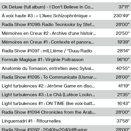
Francesco Russo,Scuola della Crisi
Ok Deluxe (full album) - I Don't Believe In Computing
37'11"
Corentin Canesson,Julien Tiberi,Charlie Hamish Jeffery
À voix haute #3 : « L’Avec Schizophrénique »
230'49"
Agathe Boulanger,Sybille Chevreuse,Carine Lendrin,Léna Monnier,Graziela Susin,Camille Zuber
Radia Show #1098: Radio Tecnicolor by Stefan Nussbaumer & Georg Zichy (Radio Orange 94.0)
28'00"
Radio Orange 94.0
Mémoires en Creux #2 : Archive d'une histoire artistique
20'50"
Sophie Auger-Grappin
Mémoires en Creux #1 : Contexte et panorama
19'39"
Sophie Auger-Grappin
Radia Show #1097 : mILLième / *Duuu Radio
28'14"
Cécile Tonizzo,Nicolas Couturier,Manuel Zenner,Aquila Lescene,Curtis Coco,Cyril Magnier
Formule Magique #1 : Virginie Poitrasson
96'10"
Nathalie Lacroix,Virginie Poitrasson
Anatomie du Tomason, entretien avec Sylvain Cardonnel
40'55"
Loraine Baud,Sylvain Cardonnel
Radia Show #1095 : To Communicate (Usmaradio)
28'00"
Usmaradio
Light turbulences #2 : Jérôme Game en discussion avec Thomas Corlin
41'19"
Jérôme Game,Thomas Corlin,Thierry Raynaud,Hubert Colas
Light turbulences #3 : Le Châ (Lutèce Lockness)
21'35"
Lutèce Lockness
Light turbulences #1 : ON TIME (live voix-batterie) avec Jérôme Game & Jean-Michel Espitallier
16'43"
Jérôme Game,Jean-Michel Espitallier
Radia Show #1094 Chronicles from the Arab Cold War by Ghazi Barakat
28'00"
Reboot.fm
Linguemadri #1 - Ritournelles
37'58"
Meris Angioletti
Radia Show #1092 : 2040by2040diffusion
28'00"