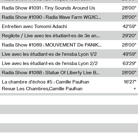
Diffusion FM
Radia Show #1091 : Tiny Sounds Around Us
28'00"
Radio Študent
Radia Show #1090 : Radia Wave Farm WGXC Corey De Juan Sherrard Jr Startalk
28'00"
Wave Farm
Entretien avec Tomomi Adachi
42'59"
Tomomi Adachi,Loraine Baud
Regilote / Live avec les étudiant·es de 3e année de l'EMA
29'20"
Nima Henryon,Athéna Noël,Amir Genillon,Ibourayane Ahmadi,Manelle Cherrih,Honorine Gibello,John Weeber,Manon Joseph
Radia Show #1089 : MOUVEMENT De PANIK (Radio Panik)
28'00"
Radio Panik
Live avec les étudiant·es de l'ensba Lyon 1/2
49'59"
Live avec les étudiant·es de l'ensba Lyon 2/2
63'29"
Radia Show #1088 : Statue Of Liberty Live By Ed Baxter (Resonance)
28'00"
Resonance
La chambre d'échos #5 : Camille Paulhan
16'27"
Revue Les Chambres,Camille Paulhan