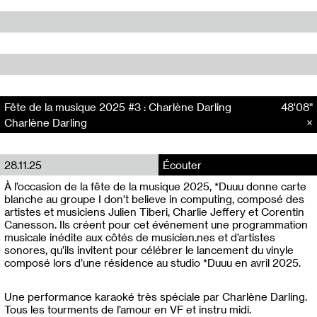
Fête de la musique 2025 #3 : Charlène Darling
48'08"
Charlène Darling
28.11.25
Écouter
À l’occasion de la fête de la musique 2025, *Duuu donne carte
blanche au groupe I don’t believe in computing, composé des
artistes et musiciens Julien Tiberi, Charlie Jeffery et Corentin
Canesson. Ils créent pour cet événement une programmation
musicale inédite aux côtés de musicien.nes et d’artistes
sonores, qu’ils invitent pour célébrer le lancement du vinyle
composé lors d’une résidence au studio *Duuu en avril 2025.
Une performance karaoké très spéciale par Charlène Darling.
Tous les tourments de l’amour en VF et instru midi.