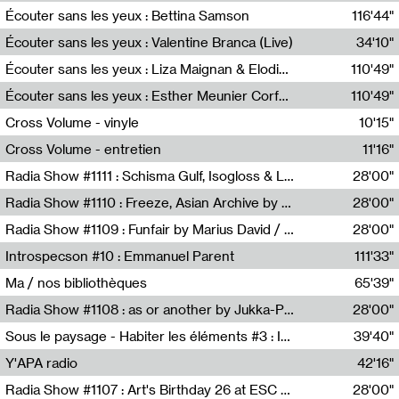
Écouter sans les yeux : Bettina Samson
116'44"
Bettina Samson
Écouter sans les yeux : Valentine Branca (Live)
34'10"
Valentine Branca
Écouter sans les yeux : Liza Maignan & Elodie Lecat
110'49"
Liza Maignan,Elodie Lecat
Écouter sans les yeux : Esther Meunier Corfdyr
110'49"
Esther Meunier Corfdyr
Cross Volume - vinyle
10'15"
Théo Robine-Langlois,Emilien Chesnot,Mia Trabalon
Cross Volume - entretien
11'16"
Théo Robine-Langlois,Emilien Chesnot,Mia Trabalon
Radia Show #1111 : Schisma Gulf, Isogloss & Lament For The Old Clock By Harvey Young / Resonance
28'00"
Resonance
Radia Show #1110 : Freeze, Asian Archive by Avita Maheen / Radio Worm
28'00"
Radio WORM
Radia Show #1109 : Funfair by Marius David / JET FM
28'00"
Jet FM
Introspecson #10 : Emmanuel Parent
111'33"
Pierre Henry,Emmanuel Parent
Ma / nos bibliothèques
65'39"
Sarah Tritz,Elene Lapiashivili,Justin Marconnet,Mateo Cuche,Esther Lechevalier,Suzie Lecroart,Romance Castelet
Radia Show #1108 : as or another by Jukka-Pekka Kervinen / Rádio Zero
28'00"
Radio Zero
Sous le paysage - Habiter les éléments #3 : Interprétations, rituels et symboliques des éléments
39'40"
Nastassja Martin
Y'APA radio
42'16"
Pierrick Mouton
Radia Show #1107 : Art's Birthday 26 at ESC - Medien Kunst Labor
28'00"