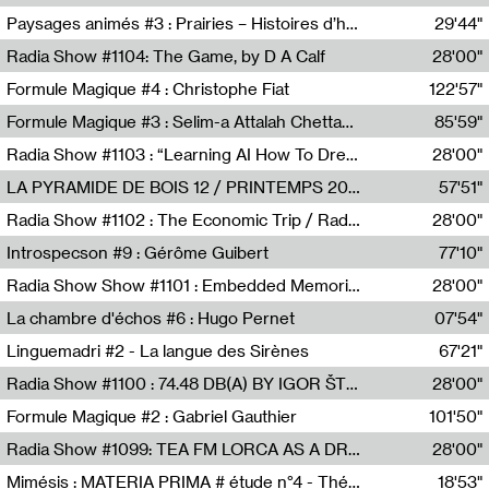
Revue Les Chambres,Marie-Hélène Lafon
Paysages animés #3 : Prairies – Histoires d’herbes et d’humains
29'44"
Anne Simon
Radia Show #1104: The Game, by D A Calf
28'00"
Radio One NZ
Formule Magique #4 : Christophe Fiat
122'57"
Nathalie Lacroix
Formule Magique #3 : Selim-a Attalah Chettaoui
85'59"
Nathalie Lacroix,Selim-a Attalah Chettaoui
Radia Show #1103 : “Learning AI How To Dream” by Sebastian Dingens (Radio Campus Bruxelles)
28'00"
Radio Campus Bruxelles
LA PYRAMIDE DE BOIS 12 / PRINTEMPS 2026
57'51"
Sammy Stein
Radia Show #1102 : The Economic Trip / Radio Grenouille
28'00"
Radio Grenouille
Introspecson #9 : Gérôme Guibert
77'10"
Pierre Henry,Gérôme Guibert
Radia Show Show #1101 : Embedded Memories by Jimmy Peggie / radioart106
28'00"
Jimmy Peggie,radioart106
La chambre d'échos #6 : Hugo Pernet
07'54"
Revue Les Chambres,Hugo Pernet
Linguemadri #2 - La langue des Sirènes
67'21"
Meris Angioletti
Radia Show #1100 : 74.48 DB(A) BY IGOR ŠTROMAJER FOR RADIO X
28'00"
radio x
Formule Magique #2 : Gabriel Gauthier
101'50"
Nathalie Lacroix,Gabriel Gauthier
Radia Show #1099: TEA FM LORCA AS A DREAM
28'00"
TEAFM
Mimésis : MATERIA PRIMA # étude n°4 - Théâtre de l’Aquarium
18'53"