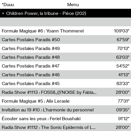
00
00
*Duuu
Menu
Children Power, la tribune - Pièce (202)
00
00
Formule Magique #6 : Yoann Thommerel
109'03"
Nathalie Lacroix,Yoann Thommerel
Cartes Postales Paradis #50
67'59"
Zoé Leroux
Cartes Postales Paradis #49
70'13"
Aurore Portales
Cartes Postales Paradis #48
63'03"
Mathias Dupaquier
Cartes Postales Paradis #47
54'52"
Raymond Engramer
Cartes Postales Paradis #46
41'13"
Sarah Banville
Cartes Postales Paradis #45
83'33"
Mateo Cuin
Radia Show #1113 : FOSSIL///NOISE by Fabiana Gibim / Wave Farm
28'00"
Wave Farm
Formule Magique #5 : Alix Lerasle
77'31"
Nathalie Lacroix
Invitation au 19 #10 : L’harmonie du personnel
09'35"
19, CRAC
Écouter sans les yeux : Feriel Boushaki
91'12"
Feriel Boushaki
Radia Show #1112 : The Sonic Epidermis of Lake Léman by Paul Courlet / Guest Slot
28'00"