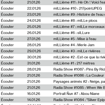
Écouter
21.01.26
mILLième #11 : Hé Oh ! Voici l'ea
Écouter
22.01.26
mILLième #10 : 217pointJPEG
Écouter
23.01.26
mILLième #9 : Histoire de l'eau de
Écouter
24.01.26
mILLième #8 : mILLe plocs
Écouter
25.01.26
mILLième #7 : mILLe morceaux
Écouter
26.01.26
mILLième #6 : sILLure
Écouter
27.01.26
mILLième #5 : Mise à l'eau
Écouter
28.01.26
mILLième #4 : Merle Jam
Écouter
29.01.26
mILLième #3 : miLLe rivières
Écouter
30.01.26
mILLième #2 : Est-ce que la riv
Écouter
31.01.26
mILLième #1 : 217 mètres
Écouter
28.01.26
Radia Show #1087 : Pins By Ri
Écouter
21.01.26
Écouter
21.01.26
Paysages animés #2 : Neige, p
Écouter
21.01.26
Écouter
16.01.26
Portrait Ñun #7 : Abou Niane
Écouter
14.01.26