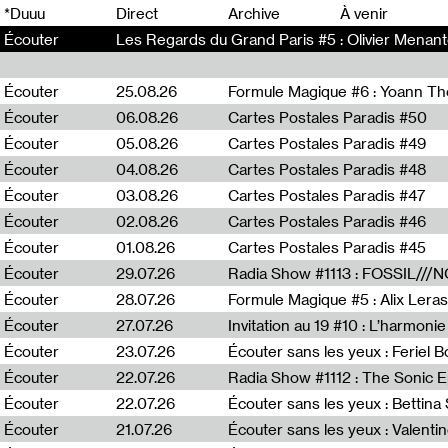
0
*Duuu
Direct
Archive
À venir
Écouter
Les Regards du Grand Paris #5 : Olivier Menant
Écouter
25.08.26
Formule Magique #6 : Yoann T
Écouter
06.08.26
Cartes Postales Paradis #50
Écouter
05.08.26
Cartes Postales Paradis #49
Écouter
04.08.26
Cartes Postales Paradis #48
Écouter
03.08.26
Cartes Postales Paradis #47
Écouter
02.08.26
Cartes Postales Paradis #46
Écouter
01.08.26
Cartes Postales Paradis #45
Écouter
29.07.26
Écouter
28.07.26
Formule Magique #5 : Alix Leras
Écouter
27.07.26
Invitation au 19 #10 : L’harmoni
Écouter
23.07.26
Écouter sans les yeux : Feriel 
Écouter
22.07.26
Écouter
22.07.26
Écouter sans les yeux : Bettin
Écouter
21.07.26
Écouter sans les yeux : Valentin