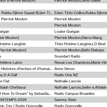
lion (Pierrick Mouton)
Pierrick Mouton,Simb Gaïdé
Non à l'émigration Clandestine - Rukku Djinne Squad (Eden Tinto Collins)
Eden Tinto Collins,Rukku Djinn
- Pierrick Mouton
Pierrick Mouton
Pierrick Mouton
Guégan
Louise Guégan
rick Mouton)
Pierrick Mouton,Diarra Niang
 Robine-Langlois
Théo Robine-Langlois,LD Beat
ierrick Mouton)
Pierrick Mouton,Bathi Diabaye
e
Soundart Radio
-Hélène Lafon
Revue Les Chambres,Marie-Hé
Paysages animés #3 : Prairies – Histoires d’herbes et d’humains
Anne Simon
y D A Calf
Radio One NZ
e Fiat
Nathalie Lacroix
ttalah Chettaoui
Nathalie Lacroix,Selim-a Attala
Radia Show #1103 : “Learning AI How To Dream” by Sebastian Dingens (Radio Campus Bruxelles)
Radio Campus Bruxelles
PRINTEMPS 2026
Sammy Stein
c Trip / Radio Grenouille
Radio Grenouille