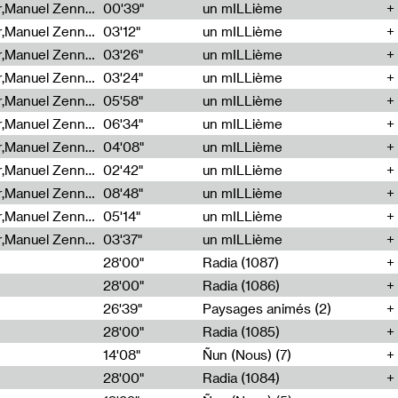
Cécile Tonizzo,Nicolas Couturier,Manuel Zenner,Aquila Lescene,Curtis Coco,Cyril Magnier
00'39"
un mILLième
Cécile Tonizzo,Nicolas Couturier,Manuel Zenner,Aquila Lescene,Curtis Coco,Cyril Magnier
03'12"
un mILLième
Cécile Tonizzo,Nicolas Couturier,Manuel Zenner,Aquila Lescene,Curtis Coco,Cyril Magnier
03'26"
un mILLième
Cécile Tonizzo,Nicolas Couturier,Manuel Zenner,Aquila Lescene,Curtis Coco,Cyril Magnier
03'24"
un mILLième
Cécile Tonizzo,Nicolas Couturier,Manuel Zenner,Aquila Lescene,Curtis Coco,Cyril Magnier
05'58"
un mILLième
Cécile Tonizzo,Nicolas Couturier,Manuel Zenner,Aquila Lescene,Curtis Coco,Cyril Magnier
06'34"
un mILLième
Cécile Tonizzo,Nicolas Couturier,Manuel Zenner,Aquila Lescene,Curtis Coco,Cyril Magnier
04'08"
un mILLième
Cécile Tonizzo,Nicolas Couturier,Manuel Zenner,Aquila Lescene,Curtis Coco,Cyril Magnier
02'42"
un mILLième
Cécile Tonizzo,Nicolas Couturier,Manuel Zenner,Aquila Lescene,Curtis Coco,Cyril Magnier
08'48"
un mILLième
Cécile Tonizzo,Nicolas Couturier,Manuel Zenner,Aquila Lescene,Curtis Coco,Cyril Magnier
05'14"
un mILLième
Cécile Tonizzo,Nicolas Couturier,Manuel Zenner,Aquila Lescene,Curtis Coco,Cyril Magnier
03'37"
un mILLième
28'00"
Radia (1087)
28'00"
Radia (1086)
26'39"
Paysages animés (2)
28'00"
Radia (1085)
14'08"
Ñun (Nous) (7)
28'00"
Radia (1084)