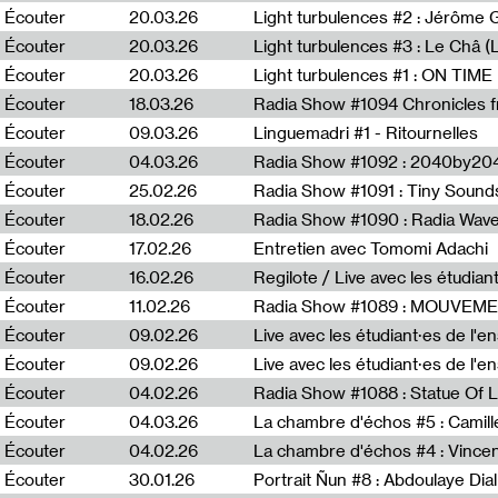
Écouter
20.03.26
Écouter
20.03.26
Light turbulences #3 : Le Châ 
Écouter
20.03.26
Écouter
18.03.26
Écouter
09.03.26
Linguemadri #1 - Ritournelles
Écouter
04.03.26
Radia Show #1092 : 2040by204
Écouter
25.02.26
Radia Show #1091 : Tiny Sound
Écouter
18.02.26
Écouter
17.02.26
Entretien avec Tomomi Adachi
Écouter
16.02.26
Regilote / Live avec les étudia
Écouter
11.02.26
Radia Show #1089 : MOUVEMEN
Écouter
09.02.26
Live avec les étudiant·es de l'e
Écouter
09.02.26
Live avec les étudiant·es de l'
Écouter
04.02.26
Écouter
04.03.26
La chambre d'échos #5 : Camill
Écouter
04.02.26
La chambre d'échos #4 : Vince
Écouter
30.01.26
Portrait Ñun #8 : Abdoulaye Dial