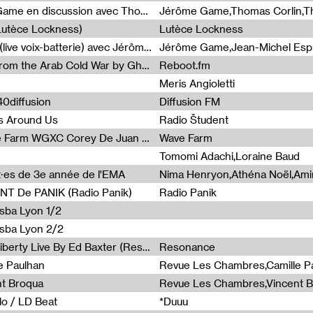
Light turbulences #2 : Jérôme Game en discussion avec Thomas Corlin
(Lutèce Lockness)
Lutèce Lockness
Light turbulences #1 : ON TIME (live voix-batterie) avec Jérôme Game & Jean-Michel Espitallier
Jérôme Game,Jean-Michel Espit
Radia Show #1094 Chronicles from the Arab Cold War by Ghazi Barakat
Reboot.fm
Meris Angioletti
0diffusion
Diffusion FM
s Around Us
Radio Študent
Radia Show #1090 : Radia Wave Farm WGXC Corey De Juan Sherrard Jr Startalk
Wave Farm
Tomomi Adachi,Loraine Baud
nt·es de 3e année de l'EMA
T De PANIK (Radio Panik)
Radio Panik
nsba Lyon 1/2
ensba Lyon 2/2
Radia Show #1088 : Statue Of Liberty Live By Ed Baxter (Resonance)
Resonance
e Paulhan
Revue Les Chambres,Camille P
nt Broqua
Revue Les Chambres,Vincent 
lo / LD Beat
*Duuu