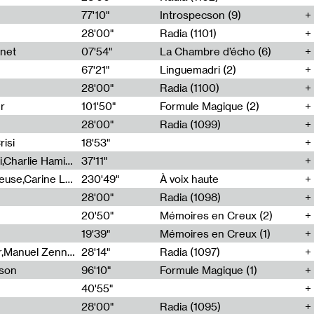
77'10"
Introspecson (9)
28'00"
Radia (1101)
net
07'54"
La Chambre d’écho (6)
67'21"
Linguemadri (2)
28'00"
Radia (1100)
er
101'50"
Formule Magique (2)
28'00"
Radia (1099)
isi
18'53"
Corentin Canesson,Julien Tiberi,Charlie Hamish Jeffery
37'11"
Agathe Boulanger,Sybille Chevreuse,Carine Lendrin,Léna Monnier,Graziela Susin,Camille Zuber
230'49"
À voix haute
28'00"
Radia (1098)
20'50"
Mémoires en Creux (2)
19'39"
Mémoires en Creux (1)
Cécile Tonizzo,Nicolas Couturier,Manuel Zenner,Aquila Lescene,Curtis Coco,Cyril Magnier
28'14"
Radia (1097)
sson
96'10"
Formule Magique (1)
40'55"
28'00"
Radia (1095)