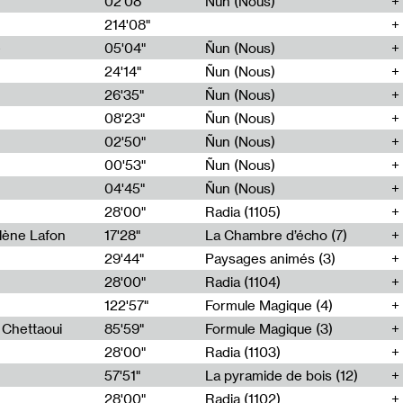
02'08"
Ñun (Nous)
214'08"
e
05'04"
Ñun (Nous)
24'14"
Ñun (Nous)
26'35"
Ñun (Nous)
08'23"
Ñun (Nous)
02'50"
Ñun (Nous)
00'53"
Ñun (Nous)
04'45"
Ñun (Nous)
28'00"
Radia (1105)
lène Lafon
17'28"
La Chambre d’écho (7)
29'44"
Paysages animés (3)
28'00"
Radia (1104)
122'57"
Formule Magique (4)
h Chettaoui
85'59"
Formule Magique (3)
28'00"
Radia (1103)
57'51"
La pyramide de bois (12)
28'00"
Radia (1102)