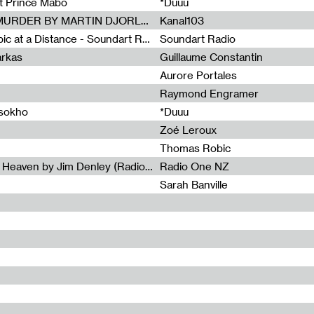
et Prince Mabo
*Duuu
Radia Show #1083 : MUSIC IS MURDER BY MARTIN DJORLEV (KANAL103)
Kanal103
Radia Show #1082 : Spooky Aspic at a Distance - Soundart Radio
Soundart Radio
arkas
Guillaume Constantin
Aurore Portales
Raymond Engramer
ssokho
*Duuu
Zoé Leroux
Thomas Robic
Radia Show #1081: The Wind of Heaven by Jim Denley (Radio One 91 FM)
Radio One NZ
Sarah Banville