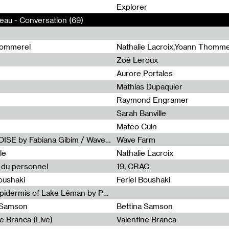
0
Explorer
eau - Conversation (69)
hommerel
Nathalie Lacroix,Yoann Thomme
Zoé Leroux
Aurore Portales
Mathias Dupaquier
Raymond Engramer
Sarah Banville
Mateo Cuin
Radia Show #1113 : FOSSIL///NOISE by Fabiana Gibim / Wave Farm
Wave Farm
le
Nathalie Lacroix
e du personnel
19, CRAC
Boushaki
Feriel Boushaki
Radia Show #1112 : The Sonic Epidermis of Lake Léman by Paul Courlet / Guest Slot
a Samson
Bettina Samson
e Branca (Live)
Valentine Branca