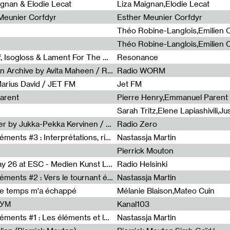
0
ignan & Elodie Lecat
Liza Maignan,Elodie Lecat
 Meunier Corfdyr
Esther Meunier Corfdyr
Radia Show #1111 : Schisma Gulf, Isogloss & Lament For The Old Clock By Harvey Young / Resonance
Resonance
Radia Show #1110 : Freeze, Asian Archive by Avita Maheen / Radio Worm
Radio WORM
Marius David / JET FM
Jet FM
arent
Pierre Henry,Emmanuel Parent
Radia Show #1108 : as or another by Jukka-Pekka Kervinen / Rádio Zero
Radio Zero
Sous le paysage - Habiter les éléments #3 : Interprétations, rituels et symboliques des éléments
Nastassja Martin
Pierrick Mouton
Radia Show #1107 : Art's Birthday 26 at ESC - Medien Kunst Labor
Radio Helsinki
Sous le paysage - Habiter les éléments #2 : Vers le tournant élémentaire
Nastassja Martin
de temps m'a échappé
Mélanie Blaison,Mateo Cuin
ШУМ
Kanal103
Sous le paysage - Habiter les éléments #1 : Les éléments et les débordements du vivant
Nastassja Martin