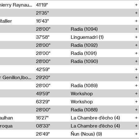
Jérôme Game,Thomas Corlin,Thierry Raynaud,Hubert Colas
41'19"
21'35"
allier
16'43"
28'00"
Radia (1094)
37'58"
Linguemadri (1)
28'00"
Radia (1092)
28'00"
Radia (1091)
28'00"
Radia (1090)
42'59"
Nima Henryon,Athéna Noël,Amir Genillon,Ibourayane Ahmadi,Manelle Cherrih,Honorine Gibello,John Weeber,Manon Joseph
29'20"
28'00"
Radia (1089)
49'59"
Workshop
63'29"
Workshop
28'00"
Radia (1088)
aulhan
16'27"
La Chambre d’écho (4)
Broqua
08'33"
La Chambre d’écho (4)
26'49"
Ñun (Nous) (9)