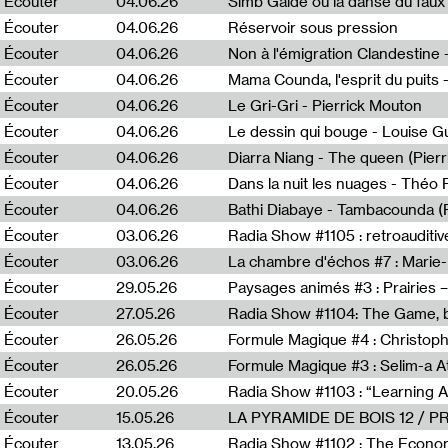
Écouter
04.06.26
Simb Gaïdé ou la danse du faux 
Écouter
04.06.26
Réservoir sous pression
Écouter
04.06.26
Écouter
04.06.26
Mama Counda, l'esprit du puits 
Écouter
04.06.26
Le Gri-Gri - Pierrick Mouton
Écouter
04.06.26
Le dessin qui bouge - Louise 
Écouter
04.06.26
Diarra Niang - The queen (Pier
Écouter
04.06.26
Dans la nuit les nuages - Théo
Écouter
04.06.26
Bathi Diabaye - Tambacounda (P
Écouter
03.06.26
Radia Show #1105 : retroauditiv
Écouter
03.06.26
La chambre d'échos #7 : Marie
Écouter
29.05.26
Écouter
27.05.26
Radia Show #1104: The Game, b
Écouter
26.05.26
Formule Magique #4 : Christoph
Écouter
26.05.26
Formule Magique #3 : Selim-a A
Écouter
20.05.26
Écouter
15.05.26
LA PYRAMIDE DE BOIS 12 / 
Écouter
13.05.26
Radia Show #1102 : The Economi