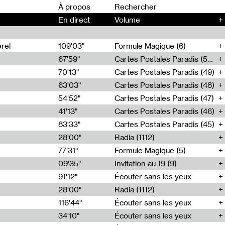
00
À propos
En direct
Volume
+
rel
109'03"
Formule Magique (6)
67'59"
Cartes Postales Paradis (50)
70'13"
Cartes Postales Paradis (49)
63'03"
Cartes Postales Paradis (48)
54'52"
Cartes Postales Paradis (47)
41'13"
Cartes Postales Paradis (46)
83'33"
Cartes Postales Paradis (45)
28'00"
Radia (1112)
77'31"
Formule Magique (5)
09'35"
Invitation au 19 (9)
91'12"
Écouter sans les yeux
28'00"
Radia (1112)
116'44"
Écouter sans les yeux
34'10"
Écouter sans les yeux