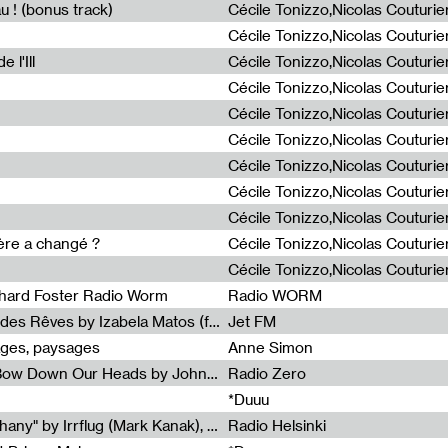
u ! (bonus track)
 l'Ill
ière a changé ?
chard Foster Radio Worm
Radio WORM
Radia Show #1086 : La Couleur des Rêves by Izabela Matos (for Jet FM)
Jet FM
ages, paysages
Anne Simon
Radia Show #1085 : When We Bow Down Our Heads by John Roach (Radia edit, Rádio Zero)
Radio Zero
*Duuu
Radia Show #1084 : "Silver Epiphany" by Irrflug (Mark Kanak), featuring Jarboe and Blixa Bargeld (for Radio Helsinki)
Radio Helsinki