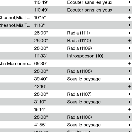
00
110'49"
Écouter sans les yeux
110'49"
Écouter sans les yeux
Théo Robine-Langlois,Emilien Chesnot,Mia Trabalon
10'15"
Théo Robine-Langlois,Emilien Chesnot,Mia Trabalon
11'16"
28'00"
Radia (1111)
28'00"
Radia (1110)
28'00"
Radia (1109)
111'33"
Introspecson (10)
Sarah Tritz,Elene Lapiashivili,Justin Marconnet,Mateo Cuche,Esther Lechevalier,Suzie Lecroart,Romance Castelet
65'39"
28'00"
Radia (1108)
39'40"
Sous le paysage
42'16"
28'00"
Radia (1107)
31'10"
Sous le paysage
15'14"
28'00"
Radia (1106)
41'55"
Sous le paysage