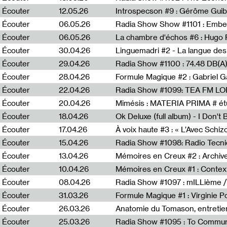
Écouter
12.05.26
Introspecson #9 : Gérôme Guib
Écouter
06.05.26
Écouter
06.05.26
La chambre d'échos #6 : Hugo 
Écouter
30.04.26
Linguemadri #2 - La langue des
Écouter
29.04.26
Écouter
28.04.26
Formule Magique #2 : Gabriel G
Écouter
22.04.26
Radia Show #1099: TEA FM L
Écouter
20.04.26
Mimésis : MATERIA PRIMA # étu
Écouter
18.04.26
Ok Deluxe (full album) - I Don't
Écouter
17.04.26
À voix haute #3 : « L’Avec Schi
Écouter
15.04.26
Écouter
13.04.26
Mémoires en Creux #2 : Archive 
Écouter
10.04.26
Mémoires en Creux #1 : Contex
Écouter
08.04.26
Radia Show #1097 : mILLième /
Écouter
31.03.26
Formule Magique #1 : Virginie P
Écouter
26.03.26
Anatomie du Tomason, entretie
Écouter
25.03.26
Radia Show #1095 : To Commun