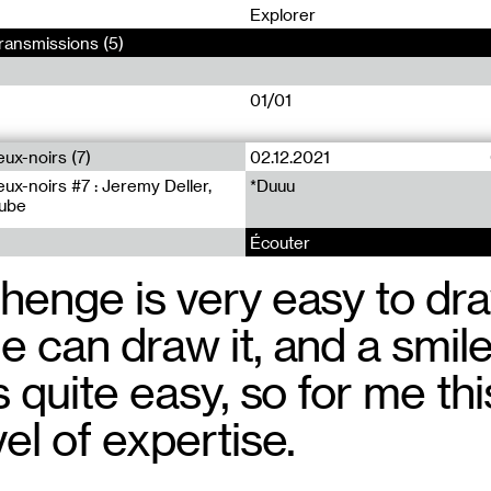
0
Explorer
ransmissions (5)
01/01
ux-noirs (7)
02.12.2021
x-noirs #7 : Jeremy Deller,
*Duuu
Aube
Écouter
henge is very easy to dra
e can draw it, and a smil
s quite easy, so for me thi
el of expertise.