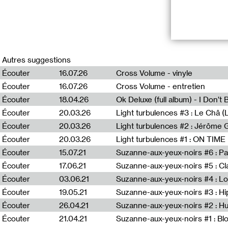
Entretien avec 
Autres suggestions
En avril 2021, 
Écouter
16.07.26
Cross Volume - vinyle
à Paris, Gennevi
Écouter
16.07.26
Cross Volume - entretien
oeuvre, imprimé
panneau d’affic
Écouter
18.04.26
Ok Deluxe (full album) - I Don’t
Écouter
20.03.26
Light turbulences #3 : Le Châ 
Cette collectio
Écouter
20.03.26
manque actuel d
revendiquer des 
Écouter
20.03.26
Écouter
15.07.21
Suzanne-aux-yeux-noirs #6 : Pa
*Duuu coproduit
Écouter
17.06.21
Art : Concept. L
partagés entre 
Écouter
03.06.21
Écouter
19.05.21
Suzanne-aux-yeux-noirs #3 : Hi
Écouter
26.04.21
Écouter
21.04.21