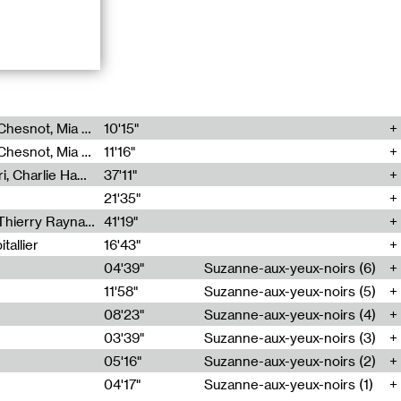
Chaque semaine,
Théo Robine-Langlois, Emilien Chesnot, Mia Trabalon
10'15"
oposer une
Théo Robine-Langlois, Emilien Chesnot, Mia Trabalon
11'16"
 devanture ou un
Corentin Canesson, Julien Tiberi, Charlie Hamish Jeffery
37'11"
21'35"
in en réponse au
Jérôme Game, Thomas Corlin, Thierry Raynaud, Hubert Colas
41'19"
 public, et à
allier
16'43"
04'39"
Suzanne-aux-yeux-noirs (6)
vec la galerie
11'58"
Suzanne-aux-yeux-noirs (5)
 bénéfices sont
s *Duuu
.
08'23"
Suzanne-aux-yeux-noirs (4)
03'39"
Suzanne-aux-yeux-noirs (3)
05'16"
Suzanne-aux-yeux-noirs (2)
04'17"
Suzanne-aux-yeux-noirs (1)