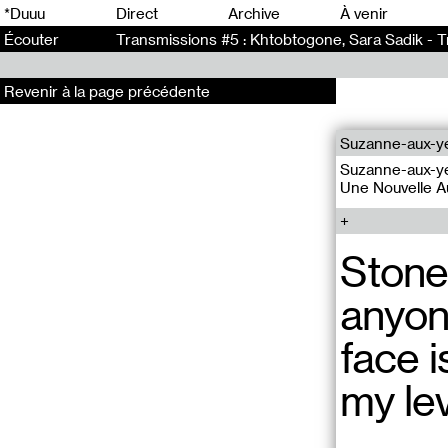
0
*Duuu
Direct
Archive
À venir
Écouter
Transmissions #5 : Khtobtogone, Sara Sadik - T
Revenir à la page précédente
Suzanne-aux-ye
Suzanne-aux-yeu
Une Nouvelle 
Stone
anyon
face i
my lev