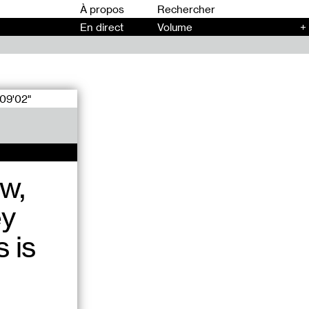
00
À propos
En direct
Volume
+
09'02"
w,
ey
s is