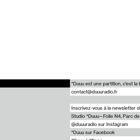
oposée par *Duuu, enregistrée le 25 novembre 2021 à la galerie
lentin Fleury et Guilhem Prat
Suzanne-aux-yeux-noirs #1 : Blood the Suns Milk – Meat Sky Landscape (Peinture Plus), Charlie Hamish Jeffery
x-noirs #5 : Claire Finch et Valentin Bigel, Squiggle
x-noirs #2 : Hugo Pernet, cafe a l'italienne a emporter
ux-noirs #4 : Louise Aleksiejew et Antoine Medes, Pause Clope
ux-noirs #3 : Hippolyte Hentgen, Miss Fury
*Duuu est une partition, c’est 
oncept
contact@duuuradio.fr
Inscrivez-vous à la newsletter 
Studio *Duuu—Folie N4, Parc de l
@duuuradio sur Instagram
*Duuu sur Facebook