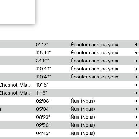
e réunit
91'12"
Écouter sans les yeux
116'44"
Écouter sans les yeux
 Raynaud et
34'10"
Écouter sans les yeux
110'49"
Écouter sans les yeux
er des histoires
110'49"
Écouter sans les yeux
de grammaire et
entre
Théo Robine-Langlois, Emilien Chesnot, Mia Trabalon
10'15"
n récit sériel
Théo Robine-Langlois, Emilien Chesnot, Mia Trabalon
11'16"
02'08"
Ñun (Nous)
ittéraires,
e
05'04"
Ñun (Nous)
sonores,
08'23"
Ñun (Nous)
xplorent les
s images. Il
02'50"
Ñun (Nous)
ment des
04'45"
Ñun (Nous)
’esthétique à la