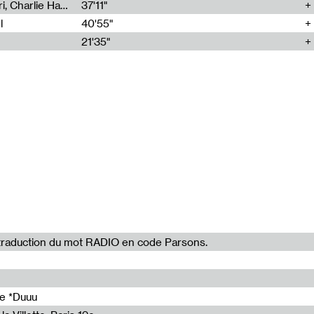
Corentin Canesson, Julien Tiberi, Charlie Hamish Jeffery
37'11"
R/ANSITIF.
l
40'55"
21'35"
ur en chef de la
, créée en
N4, Parc de la
la traduction du mot RADIO en code Parsons.
21'35"
16'43"
102'37"
de *Duuu
18'53"