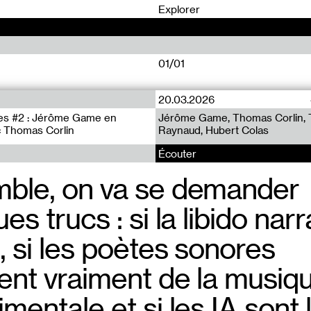
0
Explorer
01/01
20.03.2026
ces #2 : Jérôme Game en
Jérôme Game, Thomas Corlin, 
c Thomas Corlin
Raynaud, Hubert Colas
Écouter
ble, on va se demander
es trucs : si la libido narr
, si les poètes sonores
ent vraiment de la musiq
mentale et si les IA sont 