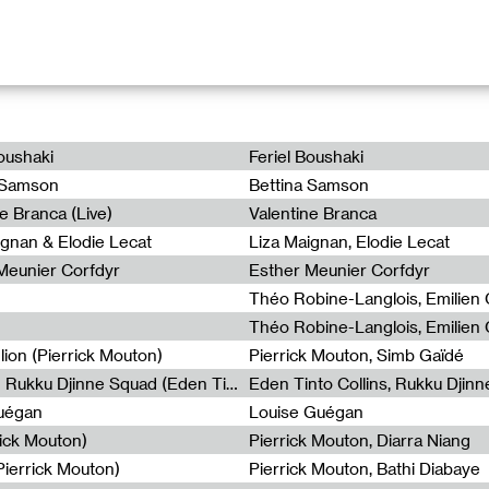
la sortie du vinyle
Light Turbulences
de Jérôme Game, cette soiré
ée, concert, performance live et conversation autour d’un micro.
Boushaki
Feriel Boushaki
adiophonique entre Thomas Corlin & Jérôme Game.
a Samson
Bettina Samson
ait de RÉCIT(S) - Mise en lecture par Hubert Colas avec Thierry
e Branca (Live)
Valentine Branca
ignan & Elodie Lecat
Liza Maignan, Elodie Lecat
tendre une intelligence artificielle en train d’apprendre à racont
 Meunier Corfdyr
Esther Meunier Corfdyr
ec d’autres voix, humaines celles-ci. Petit à petit, entre règles 
tiques, les positions se troublent, s’échangent et se combinent 
tuels jusqu’à ce que ne demeure pleinement audible que l’élan d’u
ifférents codages lancés à sa poursuite.
lion (Pierrick Mouton)
Pierrick Mouton, Simb Gaïdé
un poète et plasticien français travaillant à la croisée des arts l
Non à l’émigration Clandestine - Rukku Djinne Squad (Eden Tinto Collins)
Eden Tinto Collins, Rukku Djinn
s et scéniques. Présentées sous forme de livres, vidéos, pièces 
Guégan
Louise Guégan
 installations (expositions, objets, spatialisations), ses œuvres e
rick Mouton)
érience contemporaine à l’intersection des mots, des sons, et de
Pierrick Mouton, Diarra Niang
nt avec des musicien·nes et pour le théâtre, et donne régulière
ierrick Mouton)
Pierrick Mouton, Bathi Diabaye
es en France et à l’étranger. Il enseigne le cinéma à New York et l