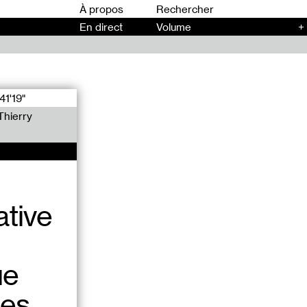
00
À propos
En direct
Volume
+
41'19"
Thierry
ative
ue
les