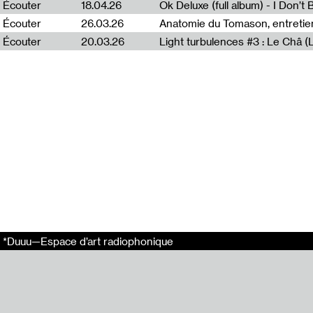
Écouter
18.04.26
Ok Deluxe (full album) - I Don’t
Haute École des
Poétique de l’i
Écouter
26.03.26
Anatomie du Tomason, entretie
Écouter
20.03.26
Light turbulences #3 : Le Châ 
Thomas Corlin e
revue Mouvement
Thierry Raynau
1988 et dirigée
Un événement or
Villette.
Enregistrement
En relation
*Duuu—Espace d’art radiophonique
Light turbulenc
The Collective 