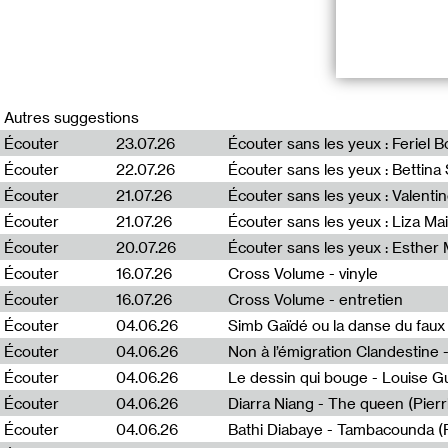
À l’occasion de 
lecture perform
Autres suggestions
Écouter
23.07.26
Écouter sans les yeux : Feriel 
Conversation r
Écouter
22.07.26
Écouter sans les yeux : Bettin
-> Avec un extr
Jérôme Game.
Écouter
21.07.26
Écouter sans les yeux : Valentin
Écouter
21.07.26
Écouter sans les yeux : Liza Ma
RÉCIT(S) fait en
Écouter
20.07.26
Écouter sans les yeux : Esther
en dialoguant av
registres théma
Écouter
16.07.26
Cross Volume - vinyle
personnages vir
Écouter
16.07.26
Cross Volume - entretien
échappant aux d
Écouter
04.06.26
Simb Gaïdé ou la danse du faux 
Jérôme Game est 
Écouter
04.06.26
visuels, sonore
Écouter
04.06.26
Le dessin qui bouge - Louise 
performances ou
Écouter
04.06.26
Diarra Niang - The queen (Pier
formes de l’exp
collabore souve
Écouter
04.06.26
Bathi Diabaye - Tambacounda (P
lectures publiqu