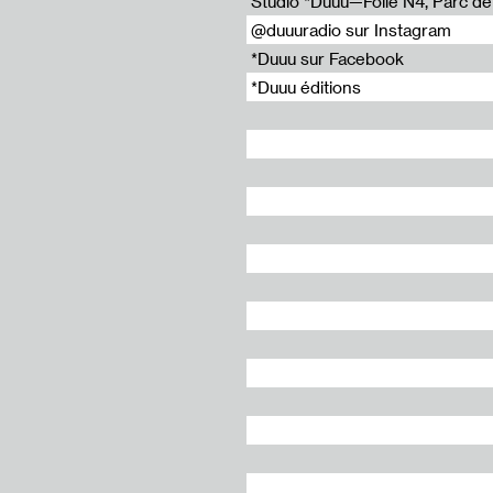
Studio *Duuu—Folie N4, Parc de l
Lancement du vinyle "Did you take the dog out?" de Gilles Furtwängler (1/3) Entretien de l'artiste par Elena Lespes Muñoz
@duuuradio sur Instagram
*Duuu sur Facebook
*Duuu éditions
es