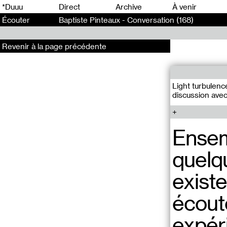
0
*Duuu
Direct
Archive
À venir
Écouter
Baptiste Pinteaux - Conversation (168)
Revenir à la page précédente
Light turbulen
discussion ave
Ensem
quelqu
existe
écout
expéri