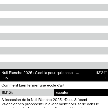
Nuit Blanche 2025 : C’est la peur qui danse - Dj Set LOV
113'24"
LOV
Comment bien fermer une école d’art
18.11.25
Écouter
À l’occasion de la Nuit Blanche 2025, *Duuu & l’ésad
Valenciennes proposent un événement hors-série dans le