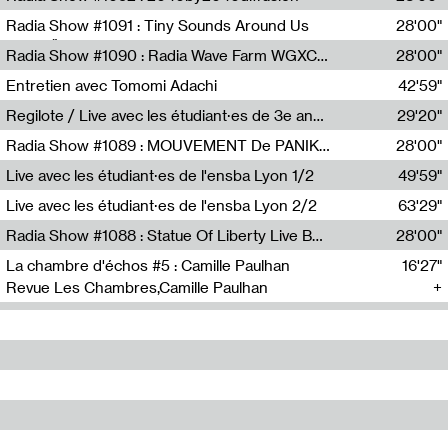
Diffusion FM
Radia Show #1091 : Tiny Sounds Around Us
28'00"
Radio Študent
Radia Show #1090 : Radia Wave Farm WGXC Corey De Juan Sherrard Jr Startalk
28'00"
Wave Farm
Entretien avec Tomomi Adachi
42'59"
Tomomi Adachi,Loraine Baud
Regilote / Live avec les étudiant·es de 3e année de l'EMA
29'20"
Nima Henryon,Athéna Noël,Amir Genillon,Ibourayane Ahmadi,Manelle Cherrih,Honorine Gibello,John Weeber,Manon Joseph
Radia Show #1089 : MOUVEMENT De PANIK (Radio Panik)
28'00"
Radio Panik
Live avec les étudiant·es de l'ensba Lyon 1/2
49'59"
Live avec les étudiant·es de l'ensba Lyon 2/2
63'29"
Radia Show #1088 : Statue Of Liberty Live By Ed Baxter (Resonance)
28'00"
Resonance
La chambre d'échos #5 : Camille Paulhan
16'27"
Revue Les Chambres,Camille Paulhan