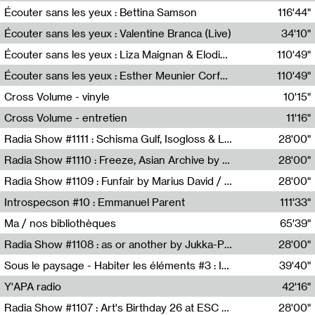
Écouter sans les yeux : Bettina Samson
116'44"
Bettina Samson
Écouter sans les yeux : Valentine Branca (Live)
34'10"
Valentine Branca
Écouter sans les yeux : Liza Maignan & Elodie Lecat
110'49"
Liza Maignan,Elodie Lecat
Écouter sans les yeux : Esther Meunier Corfdyr
110'49"
Esther Meunier Corfdyr
Cross Volume - vinyle
10'15"
Théo Robine-Langlois,Emilien Chesnot,Mia Trabalon
Cross Volume - entretien
11'16"
Théo Robine-Langlois,Emilien Chesnot,Mia Trabalon
Radia Show #1111 : Schisma Gulf, Isogloss & Lament For The Old Clock By Harvey Young / Resonance
28'00"
Resonance
Radia Show #1110 : Freeze, Asian Archive by Avita Maheen / Radio Worm
28'00"
Radio WORM
Radia Show #1109 : Funfair by Marius David / JET FM
28'00"
Jet FM
Introspecson #10 : Emmanuel Parent
111'33"
Pierre Henry,Emmanuel Parent
Ma / nos bibliothèques
65'39"
Sarah Tritz,Elene Lapiashivili,Justin Marconnet,Mateo Cuche,Esther Lechevalier,Suzie Lecroart,Romance Castelet
Radia Show #1108 : as or another by Jukka-Pekka Kervinen / Rádio Zero
28'00"
Radio Zero
Sous le paysage - Habiter les éléments #3 : Interprétations, rituels et symboliques des éléments
39'40"
Nastassja Martin
Y'APA radio
42'16"
Pierrick Mouton
Radia Show #1107 : Art's Birthday 26 at ESC - Medien Kunst Labor
28'00"