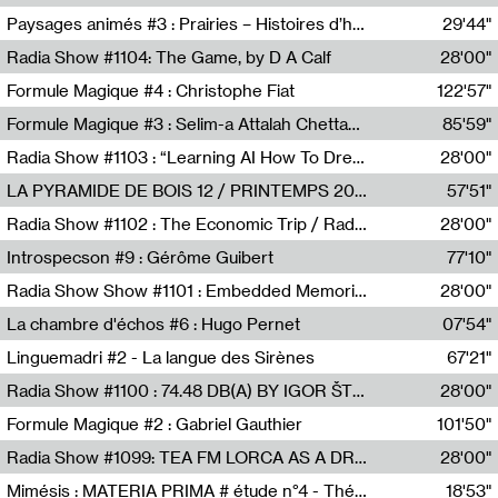
Revue Les Chambres,Marie-Hélène Lafon
Paysages animés #3 : Prairies – Histoires d’herbes et d’humains
29'44"
Anne Simon
Radia Show #1104: The Game, by D A Calf
28'00"
Radio One NZ
Formule Magique #4 : Christophe Fiat
122'57"
Nathalie Lacroix
Formule Magique #3 : Selim-a Attalah Chettaoui
85'59"
Nathalie Lacroix,Selim-a Attalah Chettaoui
Radia Show #1103 : “Learning AI How To Dream” by Sebastian Dingens (Radio Campus Bruxelles)
28'00"
Radio Campus Bruxelles
LA PYRAMIDE DE BOIS 12 / PRINTEMPS 2026
57'51"
Sammy Stein
Radia Show #1102 : The Economic Trip / Radio Grenouille
28'00"
Radio Grenouille
Introspecson #9 : Gérôme Guibert
77'10"
Pierre Henry,Gérôme Guibert
Radia Show Show #1101 : Embedded Memories by Jimmy Peggie / radioart106
28'00"
Jimmy Peggie,radioart106
La chambre d'échos #6 : Hugo Pernet
07'54"
Revue Les Chambres,Hugo Pernet
Linguemadri #2 - La langue des Sirènes
67'21"
Meris Angioletti
Radia Show #1100 : 74.48 DB(A) BY IGOR ŠTROMAJER FOR RADIO X
28'00"
radio x
Formule Magique #2 : Gabriel Gauthier
101'50"
Nathalie Lacroix,Gabriel Gauthier
Radia Show #1099: TEA FM LORCA AS A DREAM
28'00"
TEAFM
Mimésis : MATERIA PRIMA # étude n°4 - Théâtre de l’Aquarium
18'53"