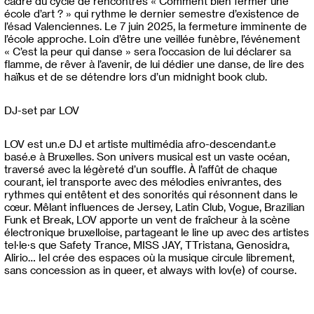
cadre du cycle de rencontres « Comment bien fermer une
école d’art ? » qui rythme le dernier semestre d’existence de
l’ésad Valenciennes. Le 7 juin 2025, la fermeture imminente de
l’école approche. Loin d’être une veillée funèbre, l’événement
« C’est la peur qui danse » sera l’occasion de lui déclarer sa
flamme, de rêver à l’avenir, de lui dédier une danse, de lire des
haïkus et de se détendre lors d’un midnight book club.
DJ-set par LOV
LOV est un.e DJ et artiste multimédia afro-descendant.e
basé.e à Bruxelles. Son univers musical est un vaste océan,
traversé avec la légèreté d’un souffle. À l’affût de chaque
courant, iel transporte avec des mélodies enivrantes, des
rythmes qui entêtent et des sonorités qui résonnent dans le
cœur. Mêlant influences de Jersey, Latin Club, Vogue, Brazilian
Funk et Break, LOV apporte un vent de fraîcheur à la scène
électronique bruxelloise, partageant le line up avec des artistes
tel·le·s que Safety Trance, MISS JAY, TTristana, Genosidra,
Alirio… Iel crée des espaces où la musique circule librement,
sans concession as in queer, et always with lov(e) of course.