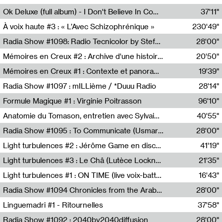
Francesco Russo,Scuola della Crisi
Ok Deluxe (full album) - I Don't Believe In Computing
37'11"
Corentin Canesson,Julien Tiberi,Charlie Hamish Jeffery
À voix haute #3 : « L’Avec Schizophrénique »
230'49"
Agathe Boulanger,Sybille Chevreuse,Carine Lendrin,Léna Monnier,Graziela Susin,Camille Zuber
Radia Show #1098: Radio Tecnicolor by Stefan Nussbaumer & Georg Zichy (Radio Orange 94.0)
28'00"
Radio Orange 94.0
Mémoires en Creux #2 : Archive d'une histoire artistique
20'50"
Sophie Auger-Grappin
Mémoires en Creux #1 : Contexte et panorama
19'39"
Sophie Auger-Grappin
Radia Show #1097 : mILLième / *Duuu Radio
28'14"
Cécile Tonizzo,Nicolas Couturier,Manuel Zenner,Aquila Lescene,Curtis Coco,Cyril Magnier
Formule Magique #1 : Virginie Poitrasson
96'10"
Nathalie Lacroix,Virginie Poitrasson
Anatomie du Tomason, entretien avec Sylvain Cardonnel
40'55"
Loraine Baud,Sylvain Cardonnel
Radia Show #1095 : To Communicate (Usmaradio)
28'00"
Usmaradio
Light turbulences #2 : Jérôme Game en discussion avec Thomas Corlin
41'19"
Jérôme Game,Thomas Corlin,Thierry Raynaud,Hubert Colas
Light turbulences #3 : Le Châ (Lutèce Lockness)
21'35"
Lutèce Lockness
Light turbulences #1 : ON TIME (live voix-batterie) avec Jérôme Game & Jean-Michel Espitallier
16'43"
Jérôme Game,Jean-Michel Espitallier
Radia Show #1094 Chronicles from the Arab Cold War by Ghazi Barakat
28'00"
Reboot.fm
Linguemadri #1 - Ritournelles
37'58"
Meris Angioletti
Radia Show #1092 : 2040by2040diffusion
28'00"