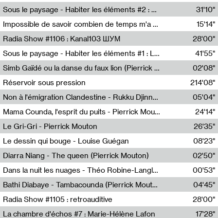
Radio Helsinki
Sous le paysage - Habiter les éléments #2 : Vers le tournant élémentaire
31'10"
Nastassja Martin
Impossible de savoir combien de temps m'a échappé
15'14"
Mélanie Blaison,Mateo Cuin
Radia Show #1106 : Kanal103 ШУМ
28'00"
Kanal103
Sous le paysage - Habiter les éléments #1 : Les éléments et les débordements du vivant
41'55"
Nastassja Martin
Simb Gaïdé ou la danse du faux lion (Pierrick Mouton)
02'08"
Pierrick Mouton,Simb Gaïdé
Réservoir sous pression
214'08"
Non à l'émigration Clandestine - Rukku Djinne Squad (Eden Tinto Collins)
05'04"
Eden Tinto Collins,Rukku Djinne
Mama Counda, l'esprit du puits - Pierrick Mouton
24'14"
Pierrick Mouton
Le Gri-Gri - Pierrick Mouton
26'35"
Pierrick Mouton
Le dessin qui bouge - Louise Guégan
08'23"
Louise Guégan
Diarra Niang - The queen (Pierrick Mouton)
02'50"
Pierrick Mouton,Diarra Niang
Dans la nuit les nuages - Théo Robine-Langlois
00'53"
Théo Robine-Langlois,LD Beat
Bathi Diabaye - Tambacounda (Pierrick Mouton)
04'45"
Pierrick Mouton,Bathi Diabaye
Radia Show #1105 : retroauditive
28'00"
Soundart Radio
La chambre d'échos #7 : Marie-Hélène Lafon
17'28"