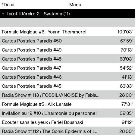
00
00
*Duuu
Menu
Tarot littéraire 2 - Systema (11)
00
00
Formule Magique #6 : Yoann Thommerel
109'03"
Nathalie Lacroix,Yoann Thommerel
Cartes Postales Paradis #50
67'59"
Zoé Leroux
Cartes Postales Paradis #49
70'13"
Aurore Portales
Cartes Postales Paradis #48
63'03"
Mathias Dupaquier
Cartes Postales Paradis #47
54'52"
Raymond Engramer
Cartes Postales Paradis #46
41'13"
Sarah Banville
Cartes Postales Paradis #45
83'33"
Mateo Cuin
Radia Show #1113 : FOSSIL///NOISE by Fabiana Gibim / Wave Farm
28'00"
Wave Farm
Formule Magique #5 : Alix Lerasle
77'31"
Nathalie Lacroix
Invitation au 19 #10 : L’harmonie du personnel
09'35"
19, CRAC
Écouter sans les yeux : Feriel Boushaki
91'12"
Feriel Boushaki
Radia Show #1112 : The Sonic Epidermis of Lake Léman by Paul Courlet / Guest Slot
28'00"