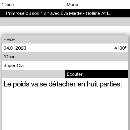
00
00
*Duuu
Menu
Primrose du soir ° 2 ° avec Eva Miette - Hotline At the same time (2)
00
00
Pièce
04.01.2023
41'30"
*Duuu
Super Ola
Écouter
Le poids va se détacher en huit parties.