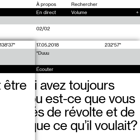
00
À propos
En direct
Volume
+
02/02
138'37"
17.05.2018
232'57"
*Duuu
Écouter
t être
ous lui avez toujours
ment, ou est-ce que vous
véléités de révolte et de
hose que ce qu’il voulait?