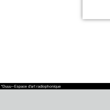
au cneai =
Une émission ré
Dans le cadre d
Séminaire conçu
du 6 au 8 avril 
avec notamment
Alexandru Balgi
Sylvie Boulange
Alexandre Péri
Anne Frémy
Jérémie Gaulin
*Duuu—Espace d’art radiophonique
Pierre Musso &
Christophe Jac
Moyra Davey & 
Julien Prévieux
Frances Stark