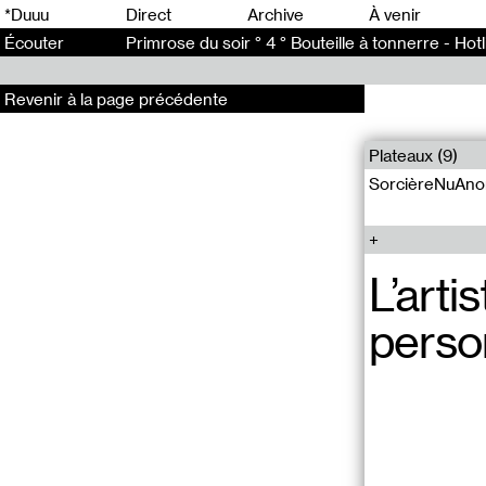
0
*Duuu
Direct
Archive
À venir
Écouter
Primrose du soir ° 4 ° Bouteille à tonnerre - Hot
Revenir à la page précédente
Plateaux (9)
SorcièreNuAno
L’arti
perso