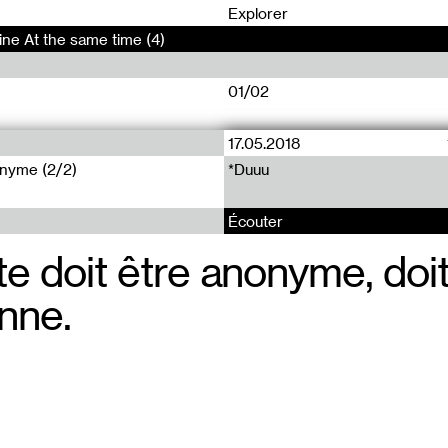
0
Explorer
line At the same time (4)
01/02
17.05.2018
Plateaux (8)
nyme (2/2)
*Duuu
SorcièreNuAnonyme (1/2)
Écouter
ste doit être anonyme, doi
Est-ce que v
nne.
obéi stricte
avez eu des 
faire autre c