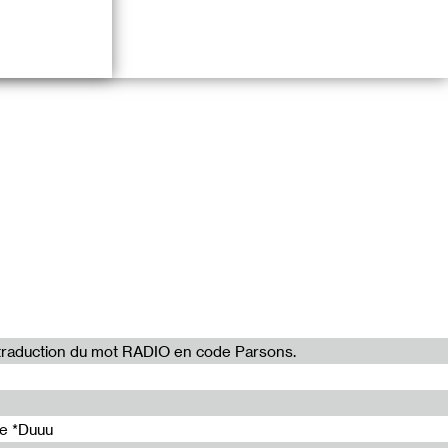
t par *Duuu
aluations / programme de recherche R.A.R.E.
ncy, Designing Writing et le cneai =
la traduction du mot RADIO en code Parsons.
 Chancogne
de *Duuu