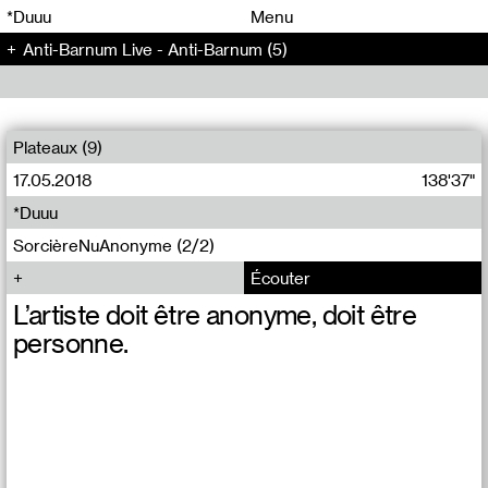
00
00
*Duuu
Menu
Anti-Barnum Live - Anti-Barnum (5)
00
00
Plateaux (9)
17.05.2018
138'37"
*Duuu
SorcièreNuAnonyme (2/2)
Écouter
L’artiste doit être anonyme, doit être
personne.