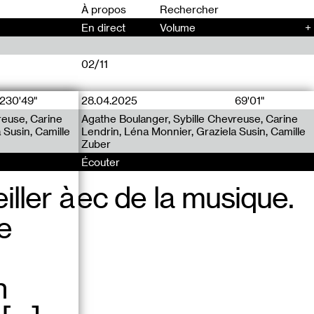
00
À propos
En direct
Volume
+
02/11
230'49"
28.04.2025
18.04.2025
69'01"
42'28"
reuse, Carine
rps et
 Boulanger,
Agathe Boulanger, Sybille Chevreuse, Carine
Agathe Boulanger, Laurent Bouzanquet,
 Susin, Camille
Sapotille
Lendrin, Léna Monnier, Graziela Susin, Camille
Thierry Sapotille, RADO
Zuber
Écouter
Écouter
ue c’est assez curieux, un
ller à
nser avec de la musique.
recouvre un visage.
e
n