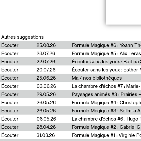
Pour cette nouve
Autres suggestions
Schizophrénique
2014. Danielle R
Écouter
25.08.26
Formule Magique #6 : Yoann T
et Cher. C’est s
Écouter
28.07.26
Formule Magique #5 : Alix Leras
personnes qu’ell
Ici, il n’y a pas 
Écouter
22.07.26
Écouter sans les yeux : Bettin
Écouter
20.07.26
Écouter sans les yeux : Esther
« Je ne crois p
Écouter
25.06.26
Ma / nos bibliothèques
et c’est pour c
Écouter
03.06.26
La chambre d’échos #7 : Marie
Le collectif « À
Écouter
29.05.26
psychothérapie 
Écouter
26.05.26
Formule Magique #4 : Christoph
pensionnaires, 
Écouter
26.05.26
Formule Magique #3 : Selim-a A
écrivaines, ou 
“À voix hautes”
Écouter
06.05.26
La chambre d’échos #6 : Hugo 
toujours eu l’o
Écouter
28.04.26
Formule Magique #2 : Gabriel G
côtoyé les mêm
Écouter
31.03.26
Formule Magique #1 : Virginie P