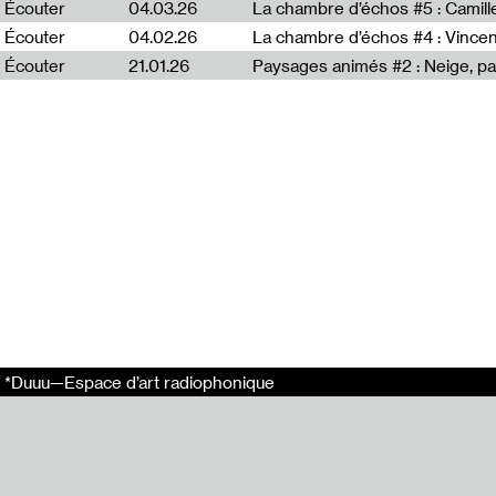
Écouter
04.03.26
La chambre d’échos #5 : Camill
Écouter
04.02.26
La chambre d’échos #4 : Vince
Écouter
21.01.26
Paysages animés #2 : Neige, p
Pour cette lect
se sont réunies
Chaumette, Reza
Clémence Bré, 
Une lecture enr
Post-production
En relation
À voix haute #2
Le grand passag
À voix haute #1 
À voix haute #1 
*Duuu—Espace d’art radiophonique
À voix haute #1 
Tags
À voix haute