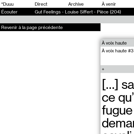
0
*Duuu
Direct
Archive
À venir
Écouter
Gut Feelings - Louise Siffert - Pièce (204)
Revenir à la page précédente
À voix haute
À voix haute #3
[…] s
ce qu’
fugue 
deman