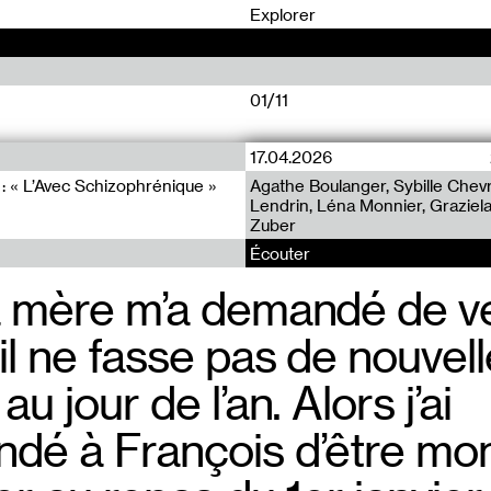
0
Explorer
01/11
17.04.2026
À voix haute (2)
Écouter sans les yeux
 : « L’Avec Schizophrénique »
Agathe Boulanger, Sybille Chev
À voix haute #2 : « Passage, Co
Écouter sans les yeux : Agathe
Lendrin, Léna Monnier, Graziela
Territoires »
Laurent Bouzanquet et Thierry 
Zuber
Écouter
C’est vrai q
a mère m’a demandé de vei
Elle doit pe
sopalin qui 
il ne fasse pas de nouvell
au jour de l’an. Alors j’ai
dé à François d’être mo