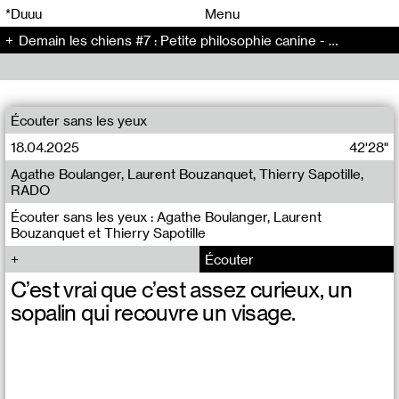
00
00
*Duuu
Menu
Demain les chiens #7 : Petite philosophie canine - Demain les chiens (7)
00
00
Écouter sans les yeux
18.04.2025
42'28"
Agathe Boulanger, Laurent Bouzanquet, Thierry Sapotille,
RADO
Écouter sans les yeux : Agathe Boulanger, Laurent
Bouzanquet et Thierry Sapotille
Écouter
C’est vrai que c’est assez curieux, un
sopalin qui recouvre un visage.