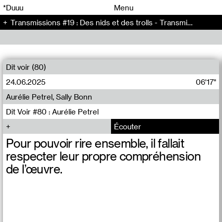
00
00
*Duuu
Menu
Transmissions #19 : Des nids et des trolls - Transmissions (19)
00
00
Dit voir (80)
24.06.2025
06'17"
Aurélie Petrel, Sally Bonn
Dit Voir #80 : Aurélie Petrel
Écouter
Pour pouvoir rire ensemble, il fallait
respecter leur propre compréhension
de l’œuvre.