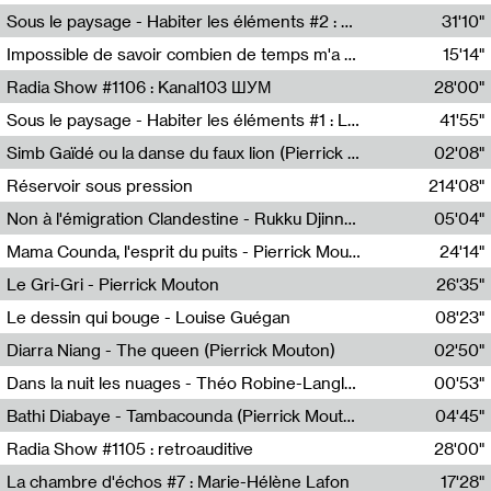
Radio Helsinki
Sous le paysage - Habiter les éléments #2 : Vers le tournant élémentaire
31'10"
Nastassja Martin
Impossible de savoir combien de temps m'a échappé
15'14"
Mélanie Blaison,Mateo Cuin
Radia Show #1106 : Kanal103 ШУМ
28'00"
Kanal103
Sous le paysage - Habiter les éléments #1 : Les éléments et les débordements du vivant
41'55"
Nastassja Martin
Simb Gaïdé ou la danse du faux lion (Pierrick Mouton)
02'08"
Pierrick Mouton,Simb Gaïdé
Réservoir sous pression
214'08"
Non à l'émigration Clandestine - Rukku Djinne Squad (Eden Tinto Collins)
05'04"
Eden Tinto Collins,Rukku Djinne
Mama Counda, l'esprit du puits - Pierrick Mouton
24'14"
Pierrick Mouton
Le Gri-Gri - Pierrick Mouton
26'35"
Pierrick Mouton
Le dessin qui bouge - Louise Guégan
08'23"
Louise Guégan
Diarra Niang - The queen (Pierrick Mouton)
02'50"
Pierrick Mouton,Diarra Niang
Dans la nuit les nuages - Théo Robine-Langlois
00'53"
Théo Robine-Langlois,LD Beat
Bathi Diabaye - Tambacounda (Pierrick Mouton)
04'45"
Pierrick Mouton,Bathi Diabaye
Radia Show #1105 : retroauditive
28'00"
Soundart Radio
La chambre d'échos #7 : Marie-Hélène Lafon
17'28"