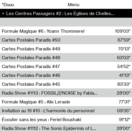
00
00
*Duuu
Menu
Les Centres Passagers #2 : Les Églises de Chelles - Les Centres Passagers (2)
00
00
Formule Magique #6 : Yoann Thommerel
109'03"
Nathalie Lacroix,Yoann Thommerel
Cartes Postales Paradis #50
67'59"
Zoé Leroux
Cartes Postales Paradis #49
70'13"
Aurore Portales
Cartes Postales Paradis #48
63'03"
Mathias Dupaquier
Cartes Postales Paradis #47
54'52"
Raymond Engramer
Cartes Postales Paradis #46
41'13"
Sarah Banville
Cartes Postales Paradis #45
83'33"
Mateo Cuin
Radia Show #1113 : FOSSIL///NOISE by Fabiana Gibim / Wave Farm
28'00"
Wave Farm
Formule Magique #5 : Alix Lerasle
77'31"
Nathalie Lacroix
Invitation au 19 #10 : L’harmonie du personnel
09'35"
19, CRAC
Écouter sans les yeux : Feriel Boushaki
91'12"
Feriel Boushaki
Radia Show #1112 : The Sonic Epidermis of Lake Léman by Paul Courlet / Guest Slot
28'00"