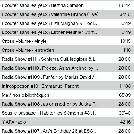
Écouter sans les yeux : Bettina Samson
116'44"
Bettina Samson
Écouter sans les yeux : Valentine Branca (Live)
34'10"
Valentine Branca
Écouter sans les yeux : Liza Maignan & Elodie Lecat
110'49"
Liza Maignan,Elodie Lecat
Écouter sans les yeux : Esther Meunier Corfdyr
110'49"
Esther Meunier Corfdyr
Cross Volume - vinyle
10'15"
Théo Robine-Langlois,Emilien Chesnot,Mia Trabalon
Cross Volume - entretien
11'16"
Théo Robine-Langlois,Emilien Chesnot,Mia Trabalon
Radia Show #1111 : Schisma Gulf, Isogloss & Lament For The Old Clock By Harvey Young / Resonance
28'00"
Resonance
Radia Show #1110 : Freeze, Asian Archive by Avita Maheen / Radio Worm
28'00"
Radio WORM
Radia Show #1109 : Funfair by Marius David / JET FM
28'00"
Jet FM
Introspecson #10 : Emmanuel Parent
111'33"
Pierre Henry,Emmanuel Parent
Ma / nos bibliothèques
65'39"
Sarah Tritz,Elene Lapiashivili,Justin Marconnet,Mateo Cuche,Esther Lechevalier,Suzie Lecroart,Romance Castelet
Radia Show #1108 : as or another by Jukka-Pekka Kervinen / Rádio Zero
28'00"
Radio Zero
Sous le paysage - Habiter les éléments #3 : Interprétations, rituels et symboliques des éléments
39'40"
Nastassja Martin
Y'APA radio
42'16"
Pierrick Mouton
Radia Show #1107 : Art's Birthday 26 at ESC - Medien Kunst Labor
28'00"