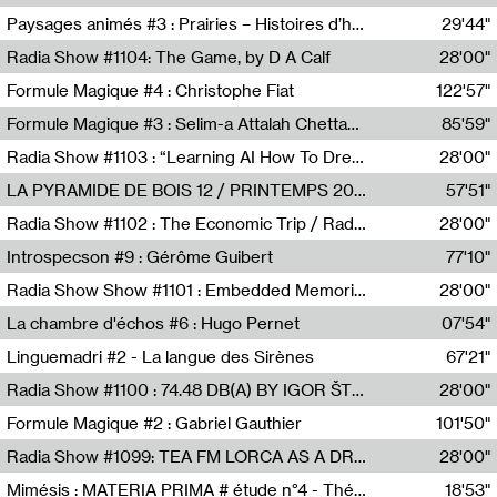
Revue Les Chambres,Marie-Hélène Lafon
Paysages animés #3 : Prairies – Histoires d’herbes et d’humains
29'44"
Anne Simon
Radia Show #1104: The Game, by D A Calf
28'00"
Radio One NZ
Formule Magique #4 : Christophe Fiat
122'57"
Nathalie Lacroix
Formule Magique #3 : Selim-a Attalah Chettaoui
85'59"
Nathalie Lacroix,Selim-a Attalah Chettaoui
Radia Show #1103 : “Learning AI How To Dream” by Sebastian Dingens (Radio Campus Bruxelles)
28'00"
Radio Campus Bruxelles
LA PYRAMIDE DE BOIS 12 / PRINTEMPS 2026
57'51"
Sammy Stein
Radia Show #1102 : The Economic Trip / Radio Grenouille
28'00"
Radio Grenouille
Introspecson #9 : Gérôme Guibert
77'10"
Pierre Henry,Gérôme Guibert
Radia Show Show #1101 : Embedded Memories by Jimmy Peggie / radioart106
28'00"
Jimmy Peggie,radioart106
La chambre d'échos #6 : Hugo Pernet
07'54"
Revue Les Chambres,Hugo Pernet
Linguemadri #2 - La langue des Sirènes
67'21"
Meris Angioletti
Radia Show #1100 : 74.48 DB(A) BY IGOR ŠTROMAJER FOR RADIO X
28'00"
radio x
Formule Magique #2 : Gabriel Gauthier
101'50"
Nathalie Lacroix,Gabriel Gauthier
Radia Show #1099: TEA FM LORCA AS A DREAM
28'00"
TEAFM
Mimésis : MATERIA PRIMA # étude n°4 - Théâtre de l’Aquarium
18'53"