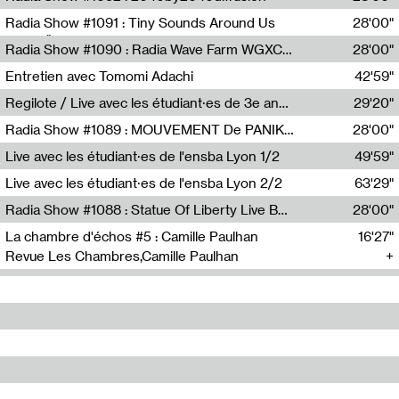
Diffusion FM
Radia Show #1091 : Tiny Sounds Around Us
28'00"
Radio Študent
Radia Show #1090 : Radia Wave Farm WGXC Corey De Juan Sherrard Jr Startalk
28'00"
Wave Farm
Entretien avec Tomomi Adachi
42'59"
Tomomi Adachi,Loraine Baud
Regilote / Live avec les étudiant·es de 3e année de l'EMA
29'20"
Nima Henryon,Athéna Noël,Amir Genillon,Ibourayane Ahmadi,Manelle Cherrih,Honorine Gibello,John Weeber,Manon Joseph
Radia Show #1089 : MOUVEMENT De PANIK (Radio Panik)
28'00"
Radio Panik
Live avec les étudiant·es de l'ensba Lyon 1/2
49'59"
Live avec les étudiant·es de l'ensba Lyon 2/2
63'29"
Radia Show #1088 : Statue Of Liberty Live By Ed Baxter (Resonance)
28'00"
Resonance
La chambre d'échos #5 : Camille Paulhan
16'27"
Revue Les Chambres,Camille Paulhan