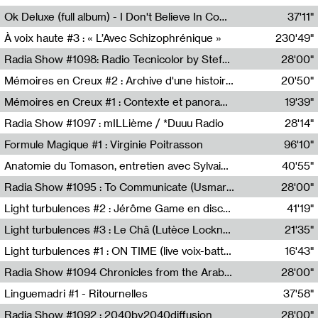
Francesco Russo,Scuola della Crisi
Ok Deluxe (full album) - I Don't Believe In Computing
37'11"
Corentin Canesson,Julien Tiberi,Charlie Hamish Jeffery
À voix haute #3 : « L’Avec Schizophrénique »
230'49"
Agathe Boulanger,Sybille Chevreuse,Carine Lendrin,Léna Monnier,Graziela Susin,Camille Zuber
Radia Show #1098: Radio Tecnicolor by Stefan Nussbaumer & Georg Zichy (Radio Orange 94.0)
28'00"
Radio Orange 94.0
Mémoires en Creux #2 : Archive d'une histoire artistique
20'50"
Sophie Auger-Grappin
Mémoires en Creux #1 : Contexte et panorama
19'39"
Sophie Auger-Grappin
Radia Show #1097 : mILLième / *Duuu Radio
28'14"
Cécile Tonizzo,Nicolas Couturier,Manuel Zenner,Aquila Lescene,Curtis Coco,Cyril Magnier
Formule Magique #1 : Virginie Poitrasson
96'10"
Nathalie Lacroix,Virginie Poitrasson
Anatomie du Tomason, entretien avec Sylvain Cardonnel
40'55"
Loraine Baud,Sylvain Cardonnel
Radia Show #1095 : To Communicate (Usmaradio)
28'00"
Usmaradio
Light turbulences #2 : Jérôme Game en discussion avec Thomas Corlin
41'19"
Jérôme Game,Thomas Corlin,Thierry Raynaud,Hubert Colas
Light turbulences #3 : Le Châ (Lutèce Lockness)
21'35"
Lutèce Lockness
Light turbulences #1 : ON TIME (live voix-batterie) avec Jérôme Game & Jean-Michel Espitallier
16'43"
Jérôme Game,Jean-Michel Espitallier
Radia Show #1094 Chronicles from the Arab Cold War by Ghazi Barakat
28'00"
Reboot.fm
Linguemadri #1 - Ritournelles
37'58"
Meris Angioletti
Radia Show #1092 : 2040by2040diffusion
28'00"