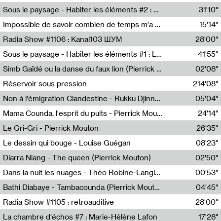
Radio Helsinki
Sous le paysage - Habiter les éléments #2 : Vers le tournant élémentaire
31'10"
Nastassja Martin
Impossible de savoir combien de temps m'a échappé
15'14"
Mélanie Blaison,Mateo Cuin
Radia Show #1106 : Kanal103 ШУМ
28'00"
Kanal103
Sous le paysage - Habiter les éléments #1 : Les éléments et les débordements du vivant
41'55"
Nastassja Martin
Simb Gaïdé ou la danse du faux lion (Pierrick Mouton)
02'08"
Pierrick Mouton,Simb Gaïdé
Réservoir sous pression
214'08"
Non à l'émigration Clandestine - Rukku Djinne Squad (Eden Tinto Collins)
05'04"
Eden Tinto Collins,Rukku Djinne
Mama Counda, l'esprit du puits - Pierrick Mouton
24'14"
Pierrick Mouton
Le Gri-Gri - Pierrick Mouton
26'35"
Pierrick Mouton
Le dessin qui bouge - Louise Guégan
08'23"
Louise Guégan
Diarra Niang - The queen (Pierrick Mouton)
02'50"
Pierrick Mouton,Diarra Niang
Dans la nuit les nuages - Théo Robine-Langlois
00'53"
Théo Robine-Langlois,LD Beat
Bathi Diabaye - Tambacounda (Pierrick Mouton)
04'45"
Pierrick Mouton,Bathi Diabaye
Radia Show #1105 : retroauditive
28'00"
Soundart Radio
La chambre d'échos #7 : Marie-Hélène Lafon
17'28"