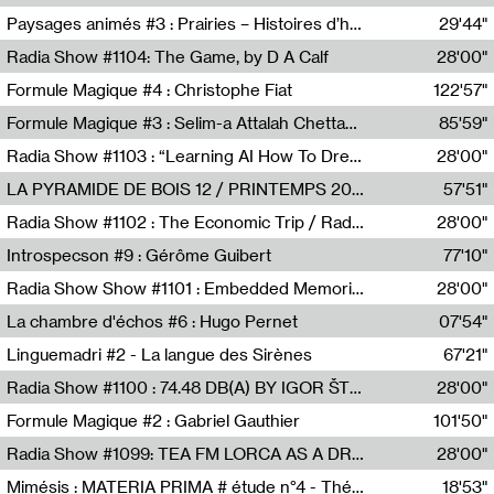
Revue Les Chambres,Marie-Hélène Lafon
Paysages animés #3 : Prairies – Histoires d’herbes et d’humains
29'44"
Anne Simon
Radia Show #1104: The Game, by D A Calf
28'00"
Radio One NZ
Formule Magique #4 : Christophe Fiat
122'57"
Nathalie Lacroix
Formule Magique #3 : Selim-a Attalah Chettaoui
85'59"
Nathalie Lacroix,Selim-a Attalah Chettaoui
Radia Show #1103 : “Learning AI How To Dream” by Sebastian Dingens (Radio Campus Bruxelles)
28'00"
Radio Campus Bruxelles
LA PYRAMIDE DE BOIS 12 / PRINTEMPS 2026
57'51"
Sammy Stein
Radia Show #1102 : The Economic Trip / Radio Grenouille
28'00"
Radio Grenouille
Introspecson #9 : Gérôme Guibert
77'10"
Pierre Henry,Gérôme Guibert
Radia Show Show #1101 : Embedded Memories by Jimmy Peggie / radioart106
28'00"
Jimmy Peggie,radioart106
La chambre d'échos #6 : Hugo Pernet
07'54"
Revue Les Chambres,Hugo Pernet
Linguemadri #2 - La langue des Sirènes
67'21"
Meris Angioletti
Radia Show #1100 : 74.48 DB(A) BY IGOR ŠTROMAJER FOR RADIO X
28'00"
radio x
Formule Magique #2 : Gabriel Gauthier
101'50"
Nathalie Lacroix,Gabriel Gauthier
Radia Show #1099: TEA FM LORCA AS A DREAM
28'00"
TEAFM
Mimésis : MATERIA PRIMA # étude n°4 - Théâtre de l’Aquarium
18'53"