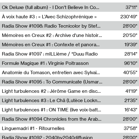
Francesco Russo,Scuola della Crisi
Ok Deluxe (full album) - I Don't Believe In Computing
37'11"
Corentin Canesson,Julien Tiberi,Charlie Hamish Jeffery
À voix haute #3 : « L’Avec Schizophrénique »
230'49"
Agathe Boulanger,Sybille Chevreuse,Carine Lendrin,Léna Monnier,Graziela Susin,Camille Zuber
Radia Show #1098: Radio Tecnicolor by Stefan Nussbaumer & Georg Zichy (Radio Orange 94.0)
28'00"
Radio Orange 94.0
Mémoires en Creux #2 : Archive d'une histoire artistique
20'50"
Sophie Auger-Grappin
Mémoires en Creux #1 : Contexte et panorama
19'39"
Sophie Auger-Grappin
Radia Show #1097 : mILLième / *Duuu Radio
28'14"
Cécile Tonizzo,Nicolas Couturier,Manuel Zenner,Aquila Lescene,Curtis Coco,Cyril Magnier
Formule Magique #1 : Virginie Poitrasson
96'10"
Nathalie Lacroix,Virginie Poitrasson
Anatomie du Tomason, entretien avec Sylvain Cardonnel
40'55"
Loraine Baud,Sylvain Cardonnel
Radia Show #1095 : To Communicate (Usmaradio)
28'00"
Usmaradio
Light turbulences #2 : Jérôme Game en discussion avec Thomas Corlin
41'19"
Jérôme Game,Thomas Corlin,Thierry Raynaud,Hubert Colas
Light turbulences #3 : Le Châ (Lutèce Lockness)
21'35"
Lutèce Lockness
Light turbulences #1 : ON TIME (live voix-batterie) avec Jérôme Game & Jean-Michel Espitallier
16'43"
Jérôme Game,Jean-Michel Espitallier
Radia Show #1094 Chronicles from the Arab Cold War by Ghazi Barakat
28'00"
Reboot.fm
Linguemadri #1 - Ritournelles
37'58"
Meris Angioletti
Radia Show #1092 : 2040by2040diffusion
28'00"