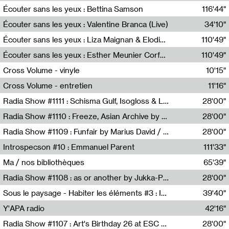
Écouter sans les yeux : Bettina Samson
116'44"
Bettina Samson
Écouter sans les yeux : Valentine Branca (Live)
34'10"
Valentine Branca
Écouter sans les yeux : Liza Maignan & Elodie Lecat
110'49"
Liza Maignan,Elodie Lecat
Écouter sans les yeux : Esther Meunier Corfdyr
110'49"
Esther Meunier Corfdyr
Cross Volume - vinyle
10'15"
Théo Robine-Langlois,Emilien Chesnot,Mia Trabalon
Cross Volume - entretien
11'16"
Théo Robine-Langlois,Emilien Chesnot,Mia Trabalon
Radia Show #1111 : Schisma Gulf, Isogloss & Lament For The Old Clock By Harvey Young / Resonance
28'00"
Resonance
Radia Show #1110 : Freeze, Asian Archive by Avita Maheen / Radio Worm
28'00"
Radio WORM
Radia Show #1109 : Funfair by Marius David / JET FM
28'00"
Jet FM
Introspecson #10 : Emmanuel Parent
111'33"
Pierre Henry,Emmanuel Parent
Ma / nos bibliothèques
65'39"
Sarah Tritz,Elene Lapiashivili,Justin Marconnet,Mateo Cuche,Esther Lechevalier,Suzie Lecroart,Romance Castelet
Radia Show #1108 : as or another by Jukka-Pekka Kervinen / Rádio Zero
28'00"
Radio Zero
Sous le paysage - Habiter les éléments #3 : Interprétations, rituels et symboliques des éléments
39'40"
Nastassja Martin
Y'APA radio
42'16"
Pierrick Mouton
Radia Show #1107 : Art's Birthday 26 at ESC - Medien Kunst Labor
28'00"