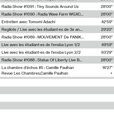
Diffusion FM
Radia Show #1091 : Tiny Sounds Around Us
28'00"
Radio Študent
Radia Show #1090 : Radia Wave Farm WGXC Corey De Juan Sherrard Jr Startalk
28'00"
Wave Farm
Entretien avec Tomomi Adachi
42'59"
Tomomi Adachi,Loraine Baud
Regilote / Live avec les étudiant·es de 3e année de l'EMA
29'20"
Nima Henryon,Athéna Noël,Amir Genillon,Ibourayane Ahmadi,Manelle Cherrih,Honorine Gibello,John Weeber,Manon Joseph
Radia Show #1089 : MOUVEMENT De PANIK (Radio Panik)
28'00"
Radio Panik
Live avec les étudiant·es de l'ensba Lyon 1/2
49'59"
Live avec les étudiant·es de l'ensba Lyon 2/2
63'29"
Radia Show #1088 : Statue Of Liberty Live By Ed Baxter (Resonance)
28'00"
Resonance
La chambre d'échos #5 : Camille Paulhan
16'27"
Revue Les Chambres,Camille Paulhan