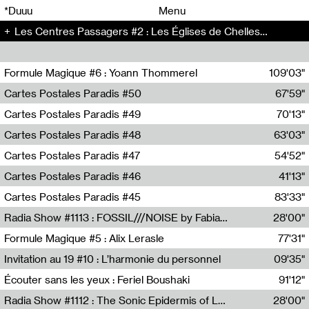
00
00
*Duuu
Menu
Les Centres Passagers #2 : Les Églises de Chelles - Les Centres Passagers (2)
00
00
Formule Magique #6 : Yoann Thommerel
109'03"
Nathalie Lacroix,Yoann Thommerel
Cartes Postales Paradis #50
67'59"
Zoé Leroux
Cartes Postales Paradis #49
70'13"
Aurore Portales
Cartes Postales Paradis #48
63'03"
Mathias Dupaquier
Cartes Postales Paradis #47
54'52"
Raymond Engramer
Cartes Postales Paradis #46
41'13"
Sarah Banville
Cartes Postales Paradis #45
83'33"
Mateo Cuin
Radia Show #1113 : FOSSIL///NOISE by Fabiana Gibim / Wave Farm
28'00"
Wave Farm
Formule Magique #5 : Alix Lerasle
77'31"
Nathalie Lacroix
Invitation au 19 #10 : L’harmonie du personnel
09'35"
19, CRAC
Écouter sans les yeux : Feriel Boushaki
91'12"
Feriel Boushaki
Radia Show #1112 : The Sonic Epidermis of Lake Léman by Paul Courlet / Guest Slot
28'00"