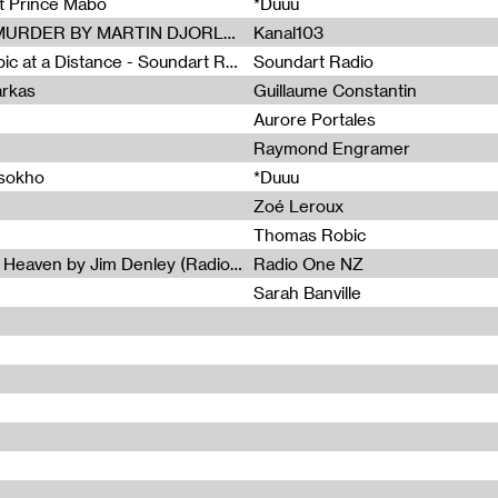
et Prince Mabo
*Duuu
Radia Show #1083 : MUSIC IS MURDER BY MARTIN DJORLEV (KANAL103)
Kanal103
Radia Show #1082 : Spooky Aspic at a Distance - Soundart Radio
Soundart Radio
arkas
Guillaume Constantin
Aurore Portales
Raymond Engramer
ssokho
*Duuu
Zoé Leroux
Thomas Robic
Radia Show #1081: The Wind of Heaven by Jim Denley (Radio One 91 FM)
Radio One NZ
Sarah Banville