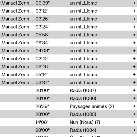
Cécile Tonizzo,Nicolas Couturier,Manuel Zenner,Aquila Lescene,Curtis Coco,Cyril Magnier
00'39"
un mILLième
Cécile Tonizzo,Nicolas Couturier,Manuel Zenner,Aquila Lescene,Curtis Coco,Cyril Magnier
03'12"
un mILLième
Cécile Tonizzo,Nicolas Couturier,Manuel Zenner,Aquila Lescene,Curtis Coco,Cyril Magnier
03'26"
un mILLième
Cécile Tonizzo,Nicolas Couturier,Manuel Zenner,Aquila Lescene,Curtis Coco,Cyril Magnier
03'24"
un mILLième
Cécile Tonizzo,Nicolas Couturier,Manuel Zenner,Aquila Lescene,Curtis Coco,Cyril Magnier
05'58"
un mILLième
Cécile Tonizzo,Nicolas Couturier,Manuel Zenner,Aquila Lescene,Curtis Coco,Cyril Magnier
06'34"
un mILLième
Cécile Tonizzo,Nicolas Couturier,Manuel Zenner,Aquila Lescene,Curtis Coco,Cyril Magnier
04'08"
un mILLième
Cécile Tonizzo,Nicolas Couturier,Manuel Zenner,Aquila Lescene,Curtis Coco,Cyril Magnier
02'42"
un mILLième
Cécile Tonizzo,Nicolas Couturier,Manuel Zenner,Aquila Lescene,Curtis Coco,Cyril Magnier
08'48"
un mILLième
Cécile Tonizzo,Nicolas Couturier,Manuel Zenner,Aquila Lescene,Curtis Coco,Cyril Magnier
05'14"
un mILLième
Cécile Tonizzo,Nicolas Couturier,Manuel Zenner,Aquila Lescene,Curtis Coco,Cyril Magnier
03'37"
un mILLième
28'00"
Radia (1087)
28'00"
Radia (1086)
26'39"
Paysages animés (2)
28'00"
Radia (1085)
14'08"
Ñun (Nous) (7)
28'00"
Radia (1084)