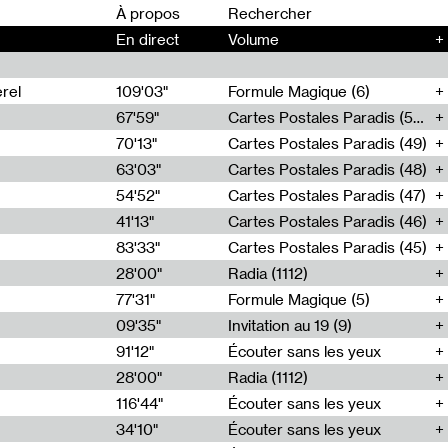
00
À propos
En direct
Volume
+
rel
109'03"
Formule Magique (6)
67'59"
Cartes Postales Paradis (50)
70'13"
Cartes Postales Paradis (49)
63'03"
Cartes Postales Paradis (48)
54'52"
Cartes Postales Paradis (47)
41'13"
Cartes Postales Paradis (46)
83'33"
Cartes Postales Paradis (45)
28'00"
Radia (1112)
77'31"
Formule Magique (5)
09'35"
Invitation au 19 (9)
91'12"
Écouter sans les yeux
28'00"
Radia (1112)
116'44"
Écouter sans les yeux
34'10"
Écouter sans les yeux