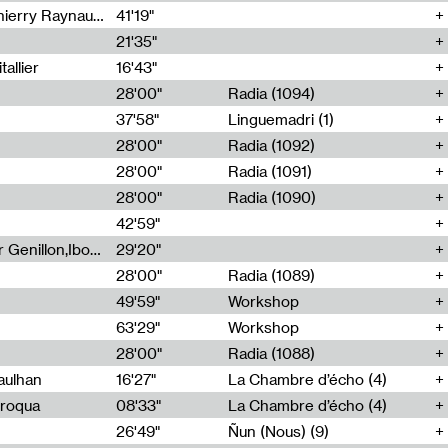
Jérôme Game,Thomas Corlin,Thierry Raynaud,Hubert Colas
41'19"
21'35"
allier
16'43"
28'00"
Radia (1094)
37'58"
Linguemadri (1)
28'00"
Radia (1092)
28'00"
Radia (1091)
28'00"
Radia (1090)
42'59"
Nima Henryon,Athéna Noël,Amir Genillon,Ibourayane Ahmadi,Manelle Cherrih,Honorine Gibello,John Weeber,Manon Joseph
29'20"
28'00"
Radia (1089)
49'59"
Workshop
63'29"
Workshop
28'00"
Radia (1088)
aulhan
16'27"
La Chambre d’écho (4)
Broqua
08'33"
La Chambre d’écho (4)
26'49"
Ñun (Nous) (9)