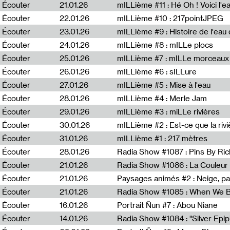
Écouter
21.01.26
mILLième #11 : Hé Oh ! Voici l'ea
Écouter
22.01.26
mILLième #10 : 217pointJPEG
Écouter
23.01.26
mILLième #9 : Histoire de l'eau de
Écouter
24.01.26
mILLième #8 : mILLe plocs
Écouter
25.01.26
mILLième #7 : mILLe morceaux
Écouter
26.01.26
mILLième #6 : sILLure
Écouter
27.01.26
mILLième #5 : Mise à l'eau
Écouter
28.01.26
mILLième #4 : Merle Jam
Écouter
29.01.26
mILLième #3 : miLLe rivières
Écouter
30.01.26
mILLième #2 : Est-ce que la riv
Écouter
31.01.26
mILLième #1 : 217 mètres
Écouter
28.01.26
Radia Show #1087 : Pins By Ri
Écouter
21.01.26
Écouter
21.01.26
Paysages animés #2 : Neige, p
Écouter
21.01.26
Écouter
16.01.26
Portrait Ñun #7 : Abou Niane
Écouter
14.01.26