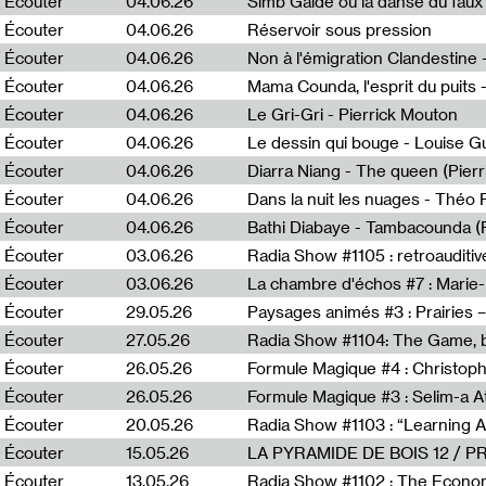
Écouter
04.06.26
Simb Gaïdé ou la danse du faux 
Écouter
04.06.26
Réservoir sous pression
Écouter
04.06.26
Écouter
04.06.26
Mama Counda, l'esprit du puits 
Écouter
04.06.26
Le Gri-Gri - Pierrick Mouton
Écouter
04.06.26
Le dessin qui bouge - Louise 
Écouter
04.06.26
Diarra Niang - The queen (Pier
Écouter
04.06.26
Dans la nuit les nuages - Théo
Écouter
04.06.26
Bathi Diabaye - Tambacounda (P
Écouter
03.06.26
Radia Show #1105 : retroauditiv
Écouter
03.06.26
La chambre d'échos #7 : Marie
Écouter
29.05.26
Écouter
27.05.26
Radia Show #1104: The Game, b
Écouter
26.05.26
Formule Magique #4 : Christoph
Écouter
26.05.26
Formule Magique #3 : Selim-a A
Écouter
20.05.26
Écouter
15.05.26
LA PYRAMIDE DE BOIS 12 / 
Écouter
13.05.26
Radia Show #1102 : The Economi