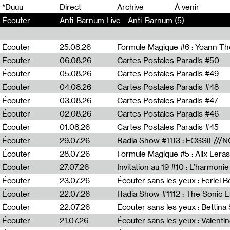
0
*Duuu
Direct
Archive
À venir
Écouter
Anti-Barnum Live - Anti-Barnum (5)
Écouter
25.08.26
Formule Magique #6 : Yoann T
Écouter
06.08.26
Cartes Postales Paradis #50
Écouter
05.08.26
Cartes Postales Paradis #49
Écouter
04.08.26
Cartes Postales Paradis #48
Écouter
03.08.26
Cartes Postales Paradis #47
Écouter
02.08.26
Cartes Postales Paradis #46
Écouter
01.08.26
Cartes Postales Paradis #45
Écouter
29.07.26
Écouter
28.07.26
Formule Magique #5 : Alix Leras
Écouter
27.07.26
Invitation au 19 #10 : L’harmoni
Écouter
23.07.26
Écouter sans les yeux : Feriel 
Écouter
22.07.26
Écouter
22.07.26
Écouter sans les yeux : Bettin
Écouter
21.07.26
Écouter sans les yeux : Valentin