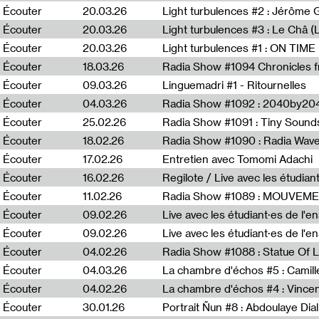
Écouter
20.03.26
Écouter
20.03.26
Light turbulences #3 : Le Châ 
Écouter
20.03.26
Écouter
18.03.26
Écouter
09.03.26
Linguemadri #1 - Ritournelles
Écouter
04.03.26
Radia Show #1092 : 2040by204
Écouter
25.02.26
Radia Show #1091 : Tiny Sound
Écouter
18.02.26
Écouter
17.02.26
Entretien avec Tomomi Adachi
Écouter
16.02.26
Regilote / Live avec les étudia
Écouter
11.02.26
Radia Show #1089 : MOUVEMEN
Écouter
09.02.26
Live avec les étudiant·es de l'e
Écouter
09.02.26
Live avec les étudiant·es de l'
Écouter
04.02.26
Écouter
04.03.26
La chambre d'échos #5 : Camill
Écouter
04.02.26
La chambre d'échos #4 : Vince
Écouter
30.01.26
Portrait Ñun #8 : Abdoulaye Dial