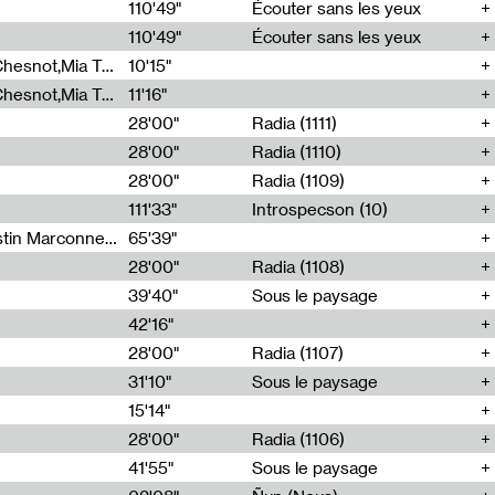
00
110'49"
Écouter sans les yeux
110'49"
Écouter sans les yeux
Théo Robine-Langlois,Emilien Chesnot,Mia Trabalon
10'15"
Théo Robine-Langlois,Emilien Chesnot,Mia Trabalon
11'16"
28'00"
Radia (1111)
28'00"
Radia (1110)
28'00"
Radia (1109)
111'33"
Introspecson (10)
Sarah Tritz,Elene Lapiashivili,Justin Marconnet,Mateo Cuche,Esther Lechevalier,Suzie Lecroart,Romance Castelet
65'39"
28'00"
Radia (1108)
39'40"
Sous le paysage
42'16"
28'00"
Radia (1107)
31'10"
Sous le paysage
15'14"
28'00"
Radia (1106)
41'55"
Sous le paysage