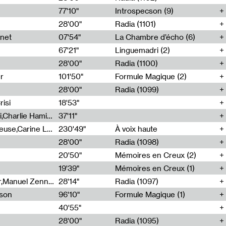
77'10"
Introspecson (9)
28'00"
Radia (1101)
net
07'54"
La Chambre d’écho (6)
67'21"
Linguemadri (2)
28'00"
Radia (1100)
er
101'50"
Formule Magique (2)
28'00"
Radia (1099)
isi
18'53"
Corentin Canesson,Julien Tiberi,Charlie Hamish Jeffery
37'11"
Agathe Boulanger,Sybille Chevreuse,Carine Lendrin,Léna Monnier,Graziela Susin,Camille Zuber
230'49"
À voix haute
28'00"
Radia (1098)
20'50"
Mémoires en Creux (2)
19'39"
Mémoires en Creux (1)
Cécile Tonizzo,Nicolas Couturier,Manuel Zenner,Aquila Lescene,Curtis Coco,Cyril Magnier
28'14"
Radia (1097)
sson
96'10"
Formule Magique (1)
40'55"
28'00"
Radia (1095)