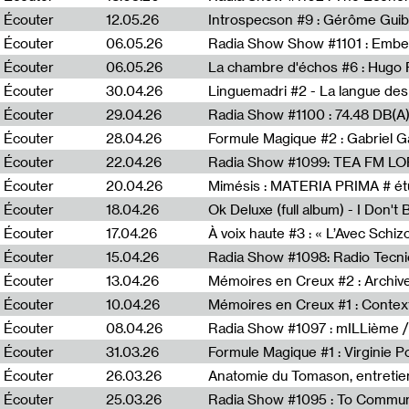
Écouter
12.05.26
Introspecson #9 : Gérôme Guib
Écouter
06.05.26
Écouter
06.05.26
La chambre d'échos #6 : Hugo 
Écouter
30.04.26
Linguemadri #2 - La langue des
Écouter
29.04.26
Écouter
28.04.26
Formule Magique #2 : Gabriel G
Écouter
22.04.26
Radia Show #1099: TEA FM L
Écouter
20.04.26
Mimésis : MATERIA PRIMA # étu
Écouter
18.04.26
Ok Deluxe (full album) - I Don't
Écouter
17.04.26
À voix haute #3 : « L’Avec Schi
Écouter
15.04.26
Écouter
13.04.26
Mémoires en Creux #2 : Archive 
Écouter
10.04.26
Mémoires en Creux #1 : Contex
Écouter
08.04.26
Radia Show #1097 : mILLième /
Écouter
31.03.26
Formule Magique #1 : Virginie P
Écouter
26.03.26
Anatomie du Tomason, entretie
Écouter
25.03.26
Radia Show #1095 : To Commun