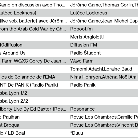
Light turbulences #2 : Jérôme Game en discussion avec Thomas Corlin
(Lutèce Lockness)
Lutèce Lockness
Light turbulences #1 : ON TIME (live voix-batterie) avec Jérôme Game & Jean-Michel Espitallier
Jérôme Game,Jean-Michel Espit
Radia Show #1094 Chronicles from the Arab Cold War by Ghazi Barakat
Reboot.fm
Meris Angioletti
0diffusion
Diffusion FM
s Around Us
Radio Študent
Radia Show #1090 : Radia Wave Farm WGXC Corey De Juan Sherrard Jr Startalk
Wave Farm
Tomomi Adachi,Loraine Baud
nt·es de 3e année de l'EMA
T De PANIK (Radio Panik)
Radio Panik
nsba Lyon 1/2
ensba Lyon 2/2
Radia Show #1088 : Statue Of Liberty Live By Ed Baxter (Resonance)
Resonance
e Paulhan
Revue Les Chambres,Camille P
nt Broqua
Revue Les Chambres,Vincent 
lo / LD Beat
*Duuu