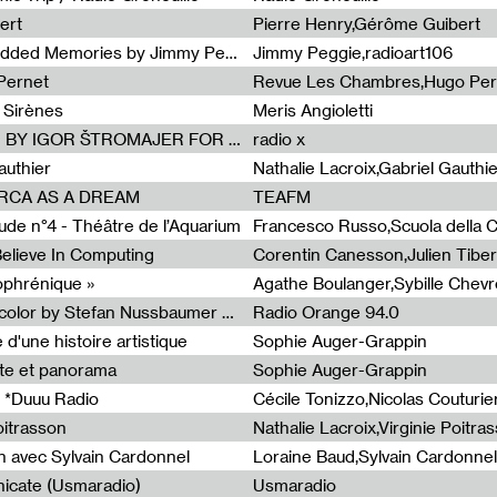
ert
Pierre Henry,Gérôme Guibert
Radia Show Show #1101 : Embedded Memories by Jimmy Peggie / radioart106
Jimmy Peggie,radioart106
Pernet
Revue Les Chambres,Hugo Per
 Sirènes
Meris Angioletti
Radia Show #1100 : 74.48 DB(A) BY IGOR ŠTROMAJER FOR RADIO X
radio x
authier
Nathalie Lacroix,Gabriel Gauthi
ORCA AS A DREAM
TEAFM
de n°4 - Théâtre de l’Aquarium
Francesco Russo,Scuola della Cr
 Believe In Computing
zophrénique »
Radia Show #1098: Radio Tecnicolor by Stefan Nussbaumer & Georg Zichy (Radio Orange 94.0)
Radio Orange 94.0
d'une histoire artistique
Sophie Auger-Grappin
te et panorama
Sophie Auger-Grappin
 *Duuu Radio
oitrasson
Nathalie Lacroix,Virginie Poitra
n avec Sylvain Cardonnel
Loraine Baud,Sylvain Cardonnel
icate (Usmaradio)
Usmaradio