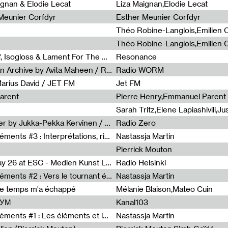
0
ignan & Elodie Lecat
Liza Maignan,Elodie Lecat
 Meunier Corfdyr
Esther Meunier Corfdyr
Radia Show #1111 : Schisma Gulf, Isogloss & Lament For The Old Clock By Harvey Young / Resonance
Resonance
Radia Show #1110 : Freeze, Asian Archive by Avita Maheen / Radio Worm
Radio WORM
Marius David / JET FM
Jet FM
arent
Pierre Henry,Emmanuel Parent
Radia Show #1108 : as or another by Jukka-Pekka Kervinen / Rádio Zero
Radio Zero
Sous le paysage - Habiter les éléments #3 : Interprétations, rituels et symboliques des éléments
Nastassja Martin
Pierrick Mouton
Radia Show #1107 : Art's Birthday 26 at ESC - Medien Kunst Labor
Radio Helsinki
Sous le paysage - Habiter les éléments #2 : Vers le tournant élémentaire
Nastassja Martin
de temps m'a échappé
Mélanie Blaison,Mateo Cuin
ШУМ
Kanal103
Sous le paysage - Habiter les éléments #1 : Les éléments et les débordements du vivant
Nastassja Martin