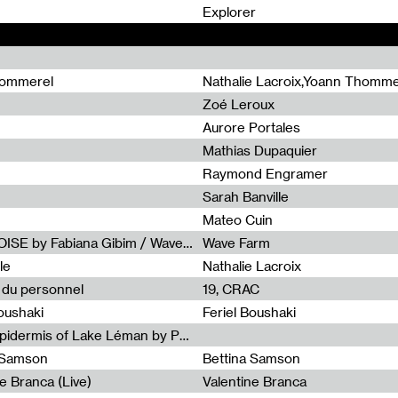
0
Explorer
hommerel
Nathalie Lacroix,Yoann Thomme
Zoé Leroux
Aurore Portales
Mathias Dupaquier
Raymond Engramer
Sarah Banville
Mateo Cuin
Radia Show #1113 : FOSSIL///NOISE by Fabiana Gibim / Wave Farm
Wave Farm
le
Nathalie Lacroix
e du personnel
19, CRAC
Boushaki
Feriel Boushaki
Radia Show #1112 : The Sonic Epidermis of Lake Léman by Paul Courlet / Guest Slot
a Samson
Bettina Samson
e Branca (Live)
Valentine Branca