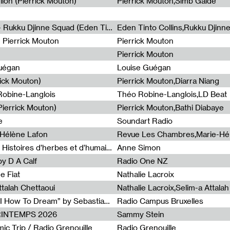
lion (Pierrick Mouton)
Pierrick Mouton,Simb Gaïdé
Non à l'émigration Clandestine - Rukku Djinne Squad (Eden Tinto Collins)
Eden Tinto Collins,Rukku Djinn
- Pierrick Mouton
Pierrick Mouton
Pierrick Mouton
Guégan
Louise Guégan
rick Mouton)
Pierrick Mouton,Diarra Niang
 Robine-Langlois
Théo Robine-Langlois,LD Beat
ierrick Mouton)
Pierrick Mouton,Bathi Diabaye
e
Soundart Radio
-Hélène Lafon
Revue Les Chambres,Marie-Hé
Paysages animés #3 : Prairies – Histoires d’herbes et d’humains
Anne Simon
y D A Calf
Radio One NZ
e Fiat
Nathalie Lacroix
ttalah Chettaoui
Nathalie Lacroix,Selim-a Attala
Radia Show #1103 : “Learning AI How To Dream” by Sebastian Dingens (Radio Campus Bruxelles)
Radio Campus Bruxelles
PRINTEMPS 2026
Sammy Stein
c Trip / Radio Grenouille
Radio Grenouille