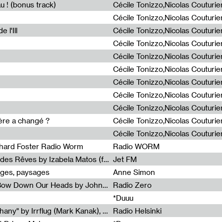
u ! (bonus track)
 l'Ill
ière a changé ?
chard Foster Radio Worm
Radio WORM
Radia Show #1086 : La Couleur des Rêves by Izabela Matos (for Jet FM)
Jet FM
ages, paysages
Anne Simon
Radia Show #1085 : When We Bow Down Our Heads by John Roach (Radia edit, Rádio Zero)
Radio Zero
*Duuu
Radia Show #1084 : "Silver Epiphany" by Irrflug (Mark Kanak), featuring Jarboe and Blixa Bargeld (for Radio Helsinki)
Radio Helsinki