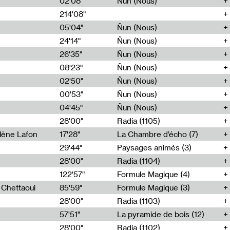
02'08"
Ñun (Nous)
214'08"
e
05'04"
Ñun (Nous)
24'14"
Ñun (Nous)
26'35"
Ñun (Nous)
08'23"
Ñun (Nous)
02'50"
Ñun (Nous)
00'53"
Ñun (Nous)
04'45"
Ñun (Nous)
28'00"
Radia (1105)
lène Lafon
17'28"
La Chambre d’écho (7)
29'44"
Paysages animés (3)
28'00"
Radia (1104)
122'57"
Formule Magique (4)
h Chettaoui
85'59"
Formule Magique (3)
28'00"
Radia (1103)
57'51"
La pyramide de bois (12)
28'00"
Radia (1102)