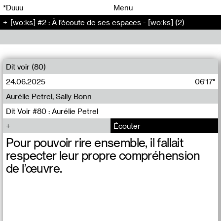
00
00
*Duuu
Menu
[woːks] #2 : À l’écoute de ses espaces - [woːks] (2)
00
00
Dit voir (80)
24.06.2025
06'17"
Aurélie Petrel, Sally Bonn
Dit Voir #80 : Aurélie Petrel
Écouter
Pour pouvoir rire ensemble, il fallait
respecter leur propre compréhension
de l’œuvre.