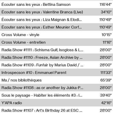
Écouter sans les yeux : Bettina Samson
116'44"
Bettina Samson
Écouter sans les yeux : Valentine Branca (Live)
34'10"
Valentine Branca
Écouter sans les yeux : Liza Maignan & Elodie Lecat
110'49"
Liza Maignan,Elodie Lecat
Écouter sans les yeux : Esther Meunier Corfdyr
110'49"
Esther Meunier Corfdyr
Cross Volume - vinyle
10'15"
Théo Robine-Langlois,Emilien Chesnot,Mia Trabalon
Cross Volume - entretien
11'16"
Théo Robine-Langlois,Emilien Chesnot,Mia Trabalon
Radia Show #1111 : Schisma Gulf, Isogloss & Lament For The Old Clock By Harvey Young / Resonance
28'00"
Resonance
Radia Show #1110 : Freeze, Asian Archive by Avita Maheen / Radio Worm
28'00"
Radio WORM
Radia Show #1109 : Funfair by Marius David / JET FM
28'00"
Jet FM
Introspecson #10 : Emmanuel Parent
111'33"
Pierre Henry,Emmanuel Parent
Ma / nos bibliothèques
65'39"
Sarah Tritz,Elene Lapiashivili,Justin Marconnet,Mateo Cuche,Esther Lechevalier,Suzie Lecroart,Romance Castelet
Radia Show #1108 : as or another by Jukka-Pekka Kervinen / Rádio Zero
28'00"
Radio Zero
Sous le paysage - Habiter les éléments #3 : Interprétations, rituels et symboliques des éléments
39'40"
Nastassja Martin
Y'APA radio
42'16"
Pierrick Mouton
Radia Show #1107 : Art's Birthday 26 at ESC - Medien Kunst Labor
28'00"