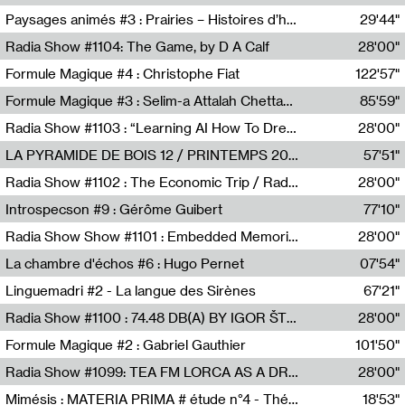
Revue Les Chambres,Marie-Hélène Lafon
Paysages animés #3 : Prairies – Histoires d’herbes et d’humains
29'44"
Anne Simon
Radia Show #1104: The Game, by D A Calf
28'00"
Radio One NZ
Formule Magique #4 : Christophe Fiat
122'57"
Nathalie Lacroix
Formule Magique #3 : Selim-a Attalah Chettaoui
85'59"
Nathalie Lacroix,Selim-a Attalah Chettaoui
Radia Show #1103 : “Learning AI How To Dream” by Sebastian Dingens (Radio Campus Bruxelles)
28'00"
Radio Campus Bruxelles
LA PYRAMIDE DE BOIS 12 / PRINTEMPS 2026
57'51"
Sammy Stein
Radia Show #1102 : The Economic Trip / Radio Grenouille
28'00"
Radio Grenouille
Introspecson #9 : Gérôme Guibert
77'10"
Pierre Henry,Gérôme Guibert
Radia Show Show #1101 : Embedded Memories by Jimmy Peggie / radioart106
28'00"
Jimmy Peggie,radioart106
La chambre d'échos #6 : Hugo Pernet
07'54"
Revue Les Chambres,Hugo Pernet
Linguemadri #2 - La langue des Sirènes
67'21"
Meris Angioletti
Radia Show #1100 : 74.48 DB(A) BY IGOR ŠTROMAJER FOR RADIO X
28'00"
radio x
Formule Magique #2 : Gabriel Gauthier
101'50"
Nathalie Lacroix,Gabriel Gauthier
Radia Show #1099: TEA FM LORCA AS A DREAM
28'00"
TEAFM
Mimésis : MATERIA PRIMA # étude n°4 - Théâtre de l’Aquarium
18'53"