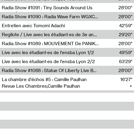
Diffusion FM
Radia Show #1091 : Tiny Sounds Around Us
28'00"
Radio Študent
Radia Show #1090 : Radia Wave Farm WGXC Corey De Juan Sherrard Jr Startalk
28'00"
Wave Farm
Entretien avec Tomomi Adachi
42'59"
Tomomi Adachi,Loraine Baud
Regilote / Live avec les étudiant·es de 3e année de l'EMA
29'20"
Nima Henryon,Athéna Noël,Amir Genillon,Ibourayane Ahmadi,Manelle Cherrih,Honorine Gibello,John Weeber,Manon Joseph
Radia Show #1089 : MOUVEMENT De PANIK (Radio Panik)
28'00"
Radio Panik
Live avec les étudiant·es de l'ensba Lyon 1/2
49'59"
Live avec les étudiant·es de l'ensba Lyon 2/2
63'29"
Radia Show #1088 : Statue Of Liberty Live By Ed Baxter (Resonance)
28'00"
Resonance
La chambre d'échos #5 : Camille Paulhan
16'27"
Revue Les Chambres,Camille Paulhan