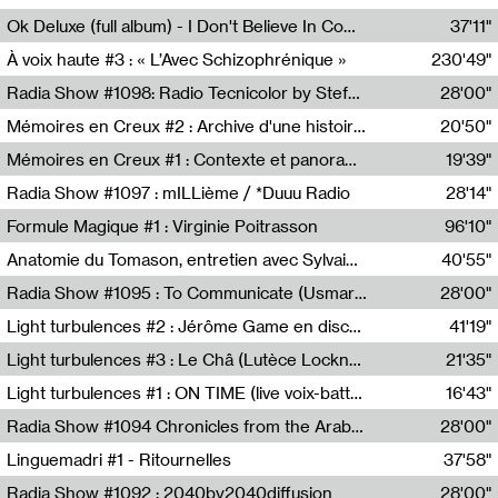
Francesco Russo,Scuola della Crisi
Ok Deluxe (full album) - I Don't Believe In Computing
37'11"
Corentin Canesson,Julien Tiberi,Charlie Hamish Jeffery
À voix haute #3 : « L’Avec Schizophrénique »
230'49"
Agathe Boulanger,Sybille Chevreuse,Carine Lendrin,Léna Monnier,Graziela Susin,Camille Zuber
Radia Show #1098: Radio Tecnicolor by Stefan Nussbaumer & Georg Zichy (Radio Orange 94.0)
28'00"
Radio Orange 94.0
Mémoires en Creux #2 : Archive d'une histoire artistique
20'50"
Sophie Auger-Grappin
Mémoires en Creux #1 : Contexte et panorama
19'39"
Sophie Auger-Grappin
Radia Show #1097 : mILLième / *Duuu Radio
28'14"
Cécile Tonizzo,Nicolas Couturier,Manuel Zenner,Aquila Lescene,Curtis Coco,Cyril Magnier
Formule Magique #1 : Virginie Poitrasson
96'10"
Nathalie Lacroix,Virginie Poitrasson
Anatomie du Tomason, entretien avec Sylvain Cardonnel
40'55"
Loraine Baud,Sylvain Cardonnel
Radia Show #1095 : To Communicate (Usmaradio)
28'00"
Usmaradio
Light turbulences #2 : Jérôme Game en discussion avec Thomas Corlin
41'19"
Jérôme Game,Thomas Corlin,Thierry Raynaud,Hubert Colas
Light turbulences #3 : Le Châ (Lutèce Lockness)
21'35"
Lutèce Lockness
Light turbulences #1 : ON TIME (live voix-batterie) avec Jérôme Game & Jean-Michel Espitallier
16'43"
Jérôme Game,Jean-Michel Espitallier
Radia Show #1094 Chronicles from the Arab Cold War by Ghazi Barakat
28'00"
Reboot.fm
Linguemadri #1 - Ritournelles
37'58"
Meris Angioletti
Radia Show #1092 : 2040by2040diffusion
28'00"