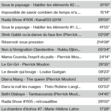
Radio Helsinki
Sous le paysage - Habiter les éléments #2 : Vers le tournant élémentaire
31'10"
Nastassja Martin
Impossible de savoir combien de temps m'a échappé
15'14"
Mélanie Blaison,Mateo Cuin
Radia Show #1106 : Kanal103 ШУМ
28'00"
Kanal103
Sous le paysage - Habiter les éléments #1 : Les éléments et les débordements du vivant
41'55"
Nastassja Martin
Simb Gaïdé ou la danse du faux lion (Pierrick Mouton)
02'08"
Pierrick Mouton,Simb Gaïdé
Réservoir sous pression
214'08"
Non à l'émigration Clandestine - Rukku Djinne Squad (Eden Tinto Collins)
05'04"
Eden Tinto Collins,Rukku Djinne
Mama Counda, l'esprit du puits - Pierrick Mouton
24'14"
Pierrick Mouton
Le Gri-Gri - Pierrick Mouton
26'35"
Pierrick Mouton
Le dessin qui bouge - Louise Guégan
08'23"
Louise Guégan
Diarra Niang - The queen (Pierrick Mouton)
02'50"
Pierrick Mouton,Diarra Niang
Dans la nuit les nuages - Théo Robine-Langlois
00'53"
Théo Robine-Langlois,LD Beat
Bathi Diabaye - Tambacounda (Pierrick Mouton)
04'45"
Pierrick Mouton,Bathi Diabaye
Radia Show #1105 : retroauditive
28'00"
Soundart Radio
La chambre d'échos #7 : Marie-Hélène Lafon
17'28"