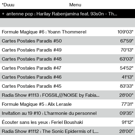
00
00
*Duuu
Menu
antenne pop : Harilay Rabenjamina feat. 93s0n - The Artificial Kid (5)
00
00
Formule Magique #6 : Yoann Thommerel
109'03"
Nathalie Lacroix,Yoann Thommerel
Cartes Postales Paradis #50
67'59"
Zoé Leroux
Cartes Postales Paradis #49
70'13"
Aurore Portales
Cartes Postales Paradis #48
63'03"
Mathias Dupaquier
Cartes Postales Paradis #47
54'52"
Raymond Engramer
Cartes Postales Paradis #46
41'13"
Sarah Banville
Cartes Postales Paradis #45
83'33"
Mateo Cuin
Radia Show #1113 : FOSSIL///NOISE by Fabiana Gibim / Wave Farm
28'00"
Wave Farm
Formule Magique #5 : Alix Lerasle
77'31"
Nathalie Lacroix
Invitation au 19 #10 : L’harmonie du personnel
09'35"
19, CRAC
Écouter sans les yeux : Feriel Boushaki
91'12"
Feriel Boushaki
Radia Show #1112 : The Sonic Epidermis of Lake Léman by Paul Courlet / Guest Slot
28'00"