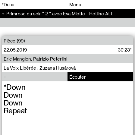
00
00
*Duuu
Menu
Primrose du soir ° 2 ° avec Eva Miette - Hotline At the same time (2)
00
00
Pièce (99)
22.05.2019
30'23"
Eric Mangion, Patrizio Peterlini
La Voix Libérée : Zuzana Husárová
Écouter
*Down
Down
Down
Repeat