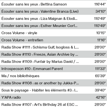
Écouter sans les yeux : Bettina Samson
116'44"
Bettina Samson
Écouter sans les yeux : Valentine Branca (Live)
34'10"
Valentine Branca
Écouter sans les yeux : Liza Maignan & Elodie Lecat
110'49"
Liza Maignan,Elodie Lecat
Écouter sans les yeux : Esther Meunier Corfdyr
110'49"
Esther Meunier Corfdyr
Cross Volume - vinyle
10'15"
Théo Robine-Langlois,Emilien Chesnot,Mia Trabalon
Cross Volume - entretien
11'16"
Théo Robine-Langlois,Emilien Chesnot,Mia Trabalon
Radia Show #1111 : Schisma Gulf, Isogloss & Lament For The Old Clock By Harvey Young / Resonance
28'00"
Resonance
Radia Show #1110 : Freeze, Asian Archive by Avita Maheen / Radio Worm
28'00"
Radio WORM
Radia Show #1109 : Funfair by Marius David / JET FM
28'00"
Jet FM
Introspecson #10 : Emmanuel Parent
111'33"
Pierre Henry,Emmanuel Parent
Ma / nos bibliothèques
65'39"
Sarah Tritz,Elene Lapiashivili,Justin Marconnet,Mateo Cuche,Esther Lechevalier,Suzie Lecroart,Romance Castelet
Radia Show #1108 : as or another by Jukka-Pekka Kervinen / Rádio Zero
28'00"
Radio Zero
Sous le paysage - Habiter les éléments #3 : Interprétations, rituels et symboliques des éléments
39'40"
Nastassja Martin
Y'APA radio
42'16"
Pierrick Mouton
Radia Show #1107 : Art's Birthday 26 at ESC - Medien Kunst Labor
28'00"