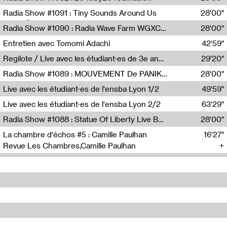
Diffusion FM
Radia Show #1091 : Tiny Sounds Around Us
28'00"
Radio Študent
Radia Show #1090 : Radia Wave Farm WGXC Corey De Juan Sherrard Jr Startalk
28'00"
Wave Farm
Entretien avec Tomomi Adachi
42'59"
Tomomi Adachi,Loraine Baud
Regilote / Live avec les étudiant·es de 3e année de l'EMA
29'20"
Nima Henryon,Athéna Noël,Amir Genillon,Ibourayane Ahmadi,Manelle Cherrih,Honorine Gibello,John Weeber,Manon Joseph
Radia Show #1089 : MOUVEMENT De PANIK (Radio Panik)
28'00"
Radio Panik
Live avec les étudiant·es de l'ensba Lyon 1/2
49'59"
Live avec les étudiant·es de l'ensba Lyon 2/2
63'29"
Radia Show #1088 : Statue Of Liberty Live By Ed Baxter (Resonance)
28'00"
Resonance
La chambre d'échos #5 : Camille Paulhan
16'27"
Revue Les Chambres,Camille Paulhan