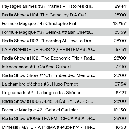
Revue Les Chambres,Marie-Hélène Lafon
Paysages animés #3 : Prairies – Histoires d’herbes et d’humains
29'44"
Anne Simon
Radia Show #1104: The Game, by D A Calf
28'00"
Radio One NZ
Formule Magique #4 : Christophe Fiat
122'57"
Nathalie Lacroix
Formule Magique #3 : Selim-a Attalah Chettaoui
85'59"
Nathalie Lacroix,Selim-a Attalah Chettaoui
Radia Show #1103 : “Learning AI How To Dream” by Sebastian Dingens (Radio Campus Bruxelles)
28'00"
Radio Campus Bruxelles
LA PYRAMIDE DE BOIS 12 / PRINTEMPS 2026
57'51"
Sammy Stein
Radia Show #1102 : The Economic Trip / Radio Grenouille
28'00"
Radio Grenouille
Introspecson #9 : Gérôme Guibert
77'10"
Pierre Henry,Gérôme Guibert
Radia Show Show #1101 : Embedded Memories by Jimmy Peggie / radioart106
28'00"
Jimmy Peggie,radioart106
La chambre d'échos #6 : Hugo Pernet
07'54"
Revue Les Chambres,Hugo Pernet
Linguemadri #2 - La langue des Sirènes
67'21"
Meris Angioletti
Radia Show #1100 : 74.48 DB(A) BY IGOR ŠTROMAJER FOR RADIO X
28'00"
radio x
Formule Magique #2 : Gabriel Gauthier
101'50"
Nathalie Lacroix,Gabriel Gauthier
Radia Show #1099: TEA FM LORCA AS A DREAM
28'00"
TEAFM
Mimésis : MATERIA PRIMA # étude n°4 - Théâtre de l’Aquarium
18'53"