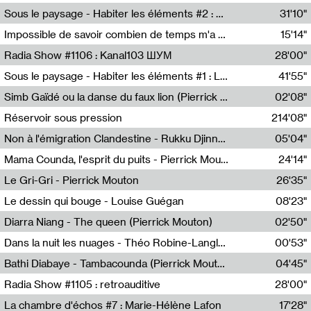
Radio Helsinki
Sous le paysage - Habiter les éléments #2 : Vers le tournant élémentaire
31'10"
Nastassja Martin
Impossible de savoir combien de temps m'a échappé
15'14"
Mélanie Blaison,Mateo Cuin
Radia Show #1106 : Kanal103 ШУМ
28'00"
Kanal103
Sous le paysage - Habiter les éléments #1 : Les éléments et les débordements du vivant
41'55"
Nastassja Martin
Simb Gaïdé ou la danse du faux lion (Pierrick Mouton)
02'08"
Pierrick Mouton,Simb Gaïdé
Réservoir sous pression
214'08"
Non à l'émigration Clandestine - Rukku Djinne Squad (Eden Tinto Collins)
05'04"
Eden Tinto Collins,Rukku Djinne
Mama Counda, l'esprit du puits - Pierrick Mouton
24'14"
Pierrick Mouton
Le Gri-Gri - Pierrick Mouton
26'35"
Pierrick Mouton
Le dessin qui bouge - Louise Guégan
08'23"
Louise Guégan
Diarra Niang - The queen (Pierrick Mouton)
02'50"
Pierrick Mouton,Diarra Niang
Dans la nuit les nuages - Théo Robine-Langlois
00'53"
Théo Robine-Langlois,LD Beat
Bathi Diabaye - Tambacounda (Pierrick Mouton)
04'45"
Pierrick Mouton,Bathi Diabaye
Radia Show #1105 : retroauditive
28'00"
Soundart Radio
La chambre d'échos #7 : Marie-Hélène Lafon
17'28"