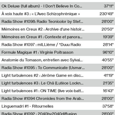
Francesco Russo,Scuola della Crisi
Ok Deluxe (full album) - I Don't Believe In Computing
37'11"
Corentin Canesson,Julien Tiberi,Charlie Hamish Jeffery
À voix haute #3 : « L’Avec Schizophrénique »
230'49"
Agathe Boulanger,Sybille Chevreuse,Carine Lendrin,Léna Monnier,Graziela Susin,Camille Zuber
Radia Show #1098: Radio Tecnicolor by Stefan Nussbaumer & Georg Zichy (Radio Orange 94.0)
28'00"
Radio Orange 94.0
Mémoires en Creux #2 : Archive d'une histoire artistique
20'50"
Sophie Auger-Grappin
Mémoires en Creux #1 : Contexte et panorama
19'39"
Sophie Auger-Grappin
Radia Show #1097 : mILLième / *Duuu Radio
28'14"
Cécile Tonizzo,Nicolas Couturier,Manuel Zenner,Aquila Lescene,Curtis Coco,Cyril Magnier
Formule Magique #1 : Virginie Poitrasson
96'10"
Nathalie Lacroix,Virginie Poitrasson
Anatomie du Tomason, entretien avec Sylvain Cardonnel
40'55"
Loraine Baud,Sylvain Cardonnel
Radia Show #1095 : To Communicate (Usmaradio)
28'00"
Usmaradio
Light turbulences #2 : Jérôme Game en discussion avec Thomas Corlin
41'19"
Jérôme Game,Thomas Corlin,Thierry Raynaud,Hubert Colas
Light turbulences #3 : Le Châ (Lutèce Lockness)
21'35"
Lutèce Lockness
Light turbulences #1 : ON TIME (live voix-batterie) avec Jérôme Game & Jean-Michel Espitallier
16'43"
Jérôme Game,Jean-Michel Espitallier
Radia Show #1094 Chronicles from the Arab Cold War by Ghazi Barakat
28'00"
Reboot.fm
Linguemadri #1 - Ritournelles
37'58"
Meris Angioletti
Radia Show #1092 : 2040by2040diffusion
28'00"