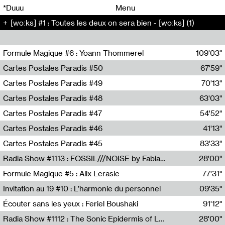
00
00
*Duuu
Menu
[woːks] #1 : Toutes les deux on sera bien - [woːks] (1)
00
00
Formule Magique #6 : Yoann Thommerel
109'03"
Nathalie Lacroix,Yoann Thommerel
Cartes Postales Paradis #50
67'59"
Zoé Leroux
Cartes Postales Paradis #49
70'13"
Aurore Portales
Cartes Postales Paradis #48
63'03"
Mathias Dupaquier
Cartes Postales Paradis #47
54'52"
Raymond Engramer
Cartes Postales Paradis #46
41'13"
Sarah Banville
Cartes Postales Paradis #45
83'33"
Mateo Cuin
Radia Show #1113 : FOSSIL///NOISE by Fabiana Gibim / Wave Farm
28'00"
Wave Farm
Formule Magique #5 : Alix Lerasle
77'31"
Nathalie Lacroix
Invitation au 19 #10 : L’harmonie du personnel
09'35"
19, CRAC
Écouter sans les yeux : Feriel Boushaki
91'12"
Feriel Boushaki
Radia Show #1112 : The Sonic Epidermis of Lake Léman by Paul Courlet / Guest Slot
28'00"