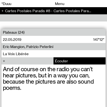
00
00
*Duuu
Menu
Cartes Postales Paradis #8 - Cartes Postales Paradis (8)
00
00
Plateaux (24)
22.05.2019
147'12"
Eric Mangion, Patrizio Peterlini
La Voix Libérée
Écouter
And of course on the radio you can’t
hear pictures, but in a way you can,
because the pictures are also sound
poems.