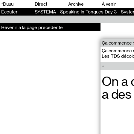
0
*Duuu
Direct
Archive
À venir
Écouter
SYSTEMA - Speaking in Tongues Day 3 - Syste
Revenir à la page précédente
Ça commence s
Ça commence s
Les TDS décolo
On a d
a des