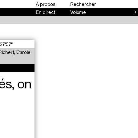
00
À propos
En direct
Volume
+
27'57"
 Richert, Carole
és, on