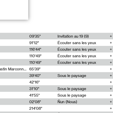
es et présentes
09'35"
Invitation au 19 (9)
fondatrice du
91'12"
Écouter sans les yeux
116'44"
Écouter sans les yeux
par Julie
110'49"
Écouter sans les yeux
25, prend pour
110'49"
Écouter sans les yeux
ssopoulos à
aloir leurs
Sarah Tritz, Elene Lapiashivili, Justin Marconnet, Mateo Cuche, Esther Lechevalier, Suzie Lecroart, Romance Castelet
65'39"
s 19 autres
39'40"
Sous le paysage
tres à
42'16"
31'10"
Sous le paysage
 Portapak qui
41'55"
Sous le paysage
los racontait le
dividuels et
02'08"
Ñun (Nous)
n des années
214'08"
el pour