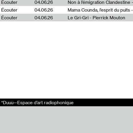
Écouter
04.06.26
enregistrer cell
particulier les 
Écouter
04.06.26
Mama Counda, l’esprit du puits 
collectif, lui p
Écouter
04.06.26
Le Gri-Gri - Pierrick Mouton
Extraits de Car
Centre audiovis
Chants de Saint
Montage : Maxi
Mixage : Morga
En relation
Invitation au 19
*Duuu—Espace d’art radiophonique
Radio Montmartr