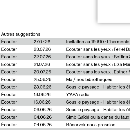
Retour sur une 
et de la pensée
Autres suggestions
Écouter
27.07.26
Invitation au 19 #10 : L’harmoni
Épisode #2 - Le
Écouter
23.07.26
Écouter sans les yeux : Feriel 
groupe les TDS
Écouter
22.07.26
Écouter sans les yeux : Bettin
“Ça commence s
Écouter
21.07.26
Écouter sans les yeux : Liza Ma
Portier et Cami
Écouter
20.07.26
Écouter sans les yeux : Esther
point de départ
Lyon en juin 19
Écouter
25.06.26
Ma / nos bibliothèques
droits. L’exposi
Écouter
23.06.26
mètres carrés d
l’invitation de
Écouter
18.06.26
Y’APA radio
Écouter
16.06.26
Ça commence pa
Écouter
09.06.26
contient la pro
Écouter
04.06.26
Simb Gaïdé ou la danse du faux 
début de cette
les luttes colle
Écouter
04.06.26
Réservoir sous pression
1970, elle s’ap