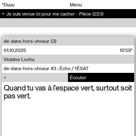
00
00
*Duuu
Menu
Je suis venue ici pour me cacher - Pièce (223)
00
00
de-dans-hors-choeur (3)
01.10.2025
10'59"
Violaine Lochu
de-dans-hors-choeur #3 : Écho / l’ÉSAT
Écouter
Quand tu vas à l’espace vert, surtout soit
pas vert.