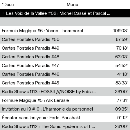
00
00
*Duuu
Menu
Les Voix de la Vallée #02 : Michel Cassé et Pascal Rousseau - Les Voix de la Vallée (2)
00
00
Formule Magique #6 : Yoann Thommerel
109'03"
Nathalie Lacroix,Yoann Thommerel
Cartes Postales Paradis #50
67'59"
Zoé Leroux
Cartes Postales Paradis #49
70'13"
Aurore Portales
Cartes Postales Paradis #48
63'03"
Mathias Dupaquier
Cartes Postales Paradis #47
54'52"
Raymond Engramer
Cartes Postales Paradis #46
41'13"
Sarah Banville
Cartes Postales Paradis #45
83'33"
Mateo Cuin
Radia Show #1113 : FOSSIL///NOISE by Fabiana Gibim / Wave Farm
28'00"
Wave Farm
Formule Magique #5 : Alix Lerasle
77'31"
Nathalie Lacroix
Invitation au 19 #10 : L’harmonie du personnel
09'35"
19, CRAC
Écouter sans les yeux : Feriel Boushaki
91'12"
Feriel Boushaki
Radia Show #1112 : The Sonic Epidermis of Lake Léman by Paul Courlet / Guest Slot
28'00"