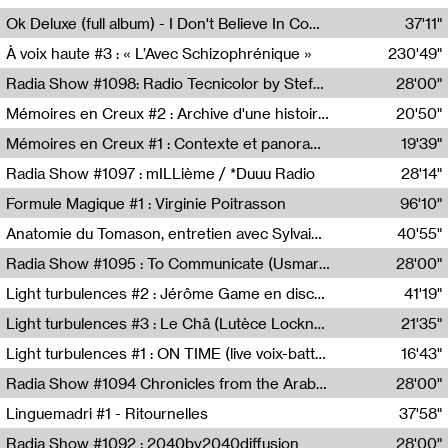
Francesco Russo,Scuola della Crisi
Ok Deluxe (full album) - I Don't Believe In Computing
37'11"
Corentin Canesson,Julien Tiberi,Charlie Hamish Jeffery
À voix haute #3 : « L’Avec Schizophrénique »
230'49"
Agathe Boulanger,Sybille Chevreuse,Carine Lendrin,Léna Monnier,Graziela Susin,Camille Zuber
Radia Show #1098: Radio Tecnicolor by Stefan Nussbaumer & Georg Zichy (Radio Orange 94.0)
28'00"
Radio Orange 94.0
Mémoires en Creux #2 : Archive d'une histoire artistique
20'50"
Sophie Auger-Grappin
Mémoires en Creux #1 : Contexte et panorama
19'39"
Sophie Auger-Grappin
Radia Show #1097 : mILLième / *Duuu Radio
28'14"
Cécile Tonizzo,Nicolas Couturier,Manuel Zenner,Aquila Lescene,Curtis Coco,Cyril Magnier
Formule Magique #1 : Virginie Poitrasson
96'10"
Nathalie Lacroix,Virginie Poitrasson
Anatomie du Tomason, entretien avec Sylvain Cardonnel
40'55"
Loraine Baud,Sylvain Cardonnel
Radia Show #1095 : To Communicate (Usmaradio)
28'00"
Usmaradio
Light turbulences #2 : Jérôme Game en discussion avec Thomas Corlin
41'19"
Jérôme Game,Thomas Corlin,Thierry Raynaud,Hubert Colas
Light turbulences #3 : Le Châ (Lutèce Lockness)
21'35"
Lutèce Lockness
Light turbulences #1 : ON TIME (live voix-batterie) avec Jérôme Game & Jean-Michel Espitallier
16'43"
Jérôme Game,Jean-Michel Espitallier
Radia Show #1094 Chronicles from the Arab Cold War by Ghazi Barakat
28'00"
Reboot.fm
Linguemadri #1 - Ritournelles
37'58"
Meris Angioletti
Radia Show #1092 : 2040by2040diffusion
28'00"