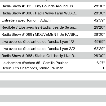
Diffusion FM
Radia Show #1091 : Tiny Sounds Around Us
28'00"
Radio Študent
Radia Show #1090 : Radia Wave Farm WGXC Corey De Juan Sherrard Jr Startalk
28'00"
Wave Farm
Entretien avec Tomomi Adachi
42'59"
Tomomi Adachi,Loraine Baud
Regilote / Live avec les étudiant·es de 3e année de l'EMA
29'20"
Nima Henryon,Athéna Noël,Amir Genillon,Ibourayane Ahmadi,Manelle Cherrih,Honorine Gibello,John Weeber,Manon Joseph
Radia Show #1089 : MOUVEMENT De PANIK (Radio Panik)
28'00"
Radio Panik
Live avec les étudiant·es de l'ensba Lyon 1/2
49'59"
Live avec les étudiant·es de l'ensba Lyon 2/2
63'29"
Radia Show #1088 : Statue Of Liberty Live By Ed Baxter (Resonance)
28'00"
Resonance
La chambre d'échos #5 : Camille Paulhan
16'27"
Revue Les Chambres,Camille Paulhan