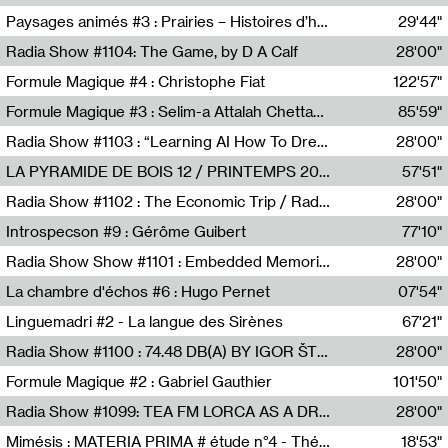
Revue Les Chambres,Marie-Hélène Lafon
Paysages animés #3 : Prairies – Histoires d’herbes et d’humains
29'44"
Anne Simon
Radia Show #1104: The Game, by D A Calf
28'00"
Radio One NZ
Formule Magique #4 : Christophe Fiat
122'57"
Nathalie Lacroix
Formule Magique #3 : Selim-a Attalah Chettaoui
85'59"
Nathalie Lacroix,Selim-a Attalah Chettaoui
Radia Show #1103 : “Learning AI How To Dream” by Sebastian Dingens (Radio Campus Bruxelles)
28'00"
Radio Campus Bruxelles
LA PYRAMIDE DE BOIS 12 / PRINTEMPS 2026
57'51"
Sammy Stein
Radia Show #1102 : The Economic Trip / Radio Grenouille
28'00"
Radio Grenouille
Introspecson #9 : Gérôme Guibert
77'10"
Pierre Henry,Gérôme Guibert
Radia Show Show #1101 : Embedded Memories by Jimmy Peggie / radioart106
28'00"
Jimmy Peggie,radioart106
La chambre d'échos #6 : Hugo Pernet
07'54"
Revue Les Chambres,Hugo Pernet
Linguemadri #2 - La langue des Sirènes
67'21"
Meris Angioletti
Radia Show #1100 : 74.48 DB(A) BY IGOR ŠTROMAJER FOR RADIO X
28'00"
radio x
Formule Magique #2 : Gabriel Gauthier
101'50"
Nathalie Lacroix,Gabriel Gauthier
Radia Show #1099: TEA FM LORCA AS A DREAM
28'00"
TEAFM
Mimésis : MATERIA PRIMA # étude n°4 - Théâtre de l’Aquarium
18'53"