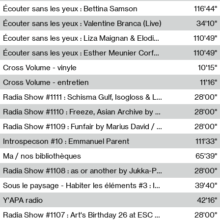
Écouter sans les yeux : Bettina Samson
116'44"
Bettina Samson
Écouter sans les yeux : Valentine Branca (Live)
34'10"
Valentine Branca
Écouter sans les yeux : Liza Maignan & Elodie Lecat
110'49"
Liza Maignan,Elodie Lecat
Écouter sans les yeux : Esther Meunier Corfdyr
110'49"
Esther Meunier Corfdyr
Cross Volume - vinyle
10'15"
Théo Robine-Langlois,Emilien Chesnot,Mia Trabalon
Cross Volume - entretien
11'16"
Théo Robine-Langlois,Emilien Chesnot,Mia Trabalon
Radia Show #1111 : Schisma Gulf, Isogloss & Lament For The Old Clock By Harvey Young / Resonance
28'00"
Resonance
Radia Show #1110 : Freeze, Asian Archive by Avita Maheen / Radio Worm
28'00"
Radio WORM
Radia Show #1109 : Funfair by Marius David / JET FM
28'00"
Jet FM
Introspecson #10 : Emmanuel Parent
111'33"
Pierre Henry,Emmanuel Parent
Ma / nos bibliothèques
65'39"
Sarah Tritz,Elene Lapiashivili,Justin Marconnet,Mateo Cuche,Esther Lechevalier,Suzie Lecroart,Romance Castelet
Radia Show #1108 : as or another by Jukka-Pekka Kervinen / Rádio Zero
28'00"
Radio Zero
Sous le paysage - Habiter les éléments #3 : Interprétations, rituels et symboliques des éléments
39'40"
Nastassja Martin
Y'APA radio
42'16"
Pierrick Mouton
Radia Show #1107 : Art's Birthday 26 at ESC - Medien Kunst Labor
28'00"