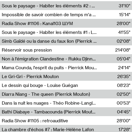
Radio Helsinki
Sous le paysage - Habiter les éléments #2 : Vers le tournant élémentaire
31'10"
Nastassja Martin
Impossible de savoir combien de temps m'a échappé
15'14"
Mélanie Blaison,Mateo Cuin
Radia Show #1106 : Kanal103 ШУМ
28'00"
Kanal103
Sous le paysage - Habiter les éléments #1 : Les éléments et les débordements du vivant
41'55"
Nastassja Martin
Simb Gaïdé ou la danse du faux lion (Pierrick Mouton)
02'08"
Pierrick Mouton,Simb Gaïdé
Réservoir sous pression
214'08"
Non à l'émigration Clandestine - Rukku Djinne Squad (Eden Tinto Collins)
05'04"
Eden Tinto Collins,Rukku Djinne
Mama Counda, l'esprit du puits - Pierrick Mouton
24'14"
Pierrick Mouton
Le Gri-Gri - Pierrick Mouton
26'35"
Pierrick Mouton
Le dessin qui bouge - Louise Guégan
08'23"
Louise Guégan
Diarra Niang - The queen (Pierrick Mouton)
02'50"
Pierrick Mouton,Diarra Niang
Dans la nuit les nuages - Théo Robine-Langlois
00'53"
Théo Robine-Langlois,LD Beat
Bathi Diabaye - Tambacounda (Pierrick Mouton)
04'45"
Pierrick Mouton,Bathi Diabaye
Radia Show #1105 : retroauditive
28'00"
Soundart Radio
La chambre d'échos #7 : Marie-Hélène Lafon
17'28"