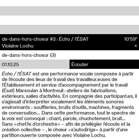
de-dans-hors-choeur #3 : Écho / l’ÉSAT
10'59"
Violaine Lochu
de-dans-hors-choeur (3)
01.10.25
Écouter
Écho / l’ÉSAT
est une performance vocale composée à partir
de l’écoute des lieux de travail des travailleur.euses de
l’Établissement et service d’accompagnement par le travail
(Ésat) Marsoulan à Montreuil : ateliers de fabrications,
extérieurs, salles d’activités. En compagnie des participant.es, il
s’agissait d’interpréter vocalement les éléments sonores
environnants : souffleries, bruits d’outils, machines, fragments
de conversation… Dans cette performance, tout le spectre de
la voix est convoqué : chant, parole, chuchotement, bruit…
Sans « chef.fe d’orchestre » – afin de privilégier l’écoute et la
création collective – , le chœur « s’autodirige » à partir d’une
partition ouverte composée avec Violaine Lochu.