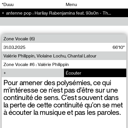
00
00
*Duuu
Menu
antenne pop : Harilay Rabenjamina feat. 93s0n - The Artificial Kid (5)
00
00
Zone Vocale (6)
31.03.2025
66'10"
Valérie Philippin, Violaine Lochu, Chantal Latour
Zone Vocale #6 : Valérie Philippin
Écouter
Pour amener des polysémies, ce qui
m’intéresse ce n’est pas d’être sur une
continuité de sens. C’est souvent dans
la perte de cette continuité qu’on se met
à écouter la musique et pas les paroles.