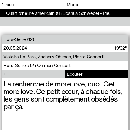
00
00
*Duuu
Menu
Quart d’heure américain #1 : Joshua Schwebel - Pièce (67)
00
00
Hors-Série (12)
20.05.2024
119'32"
Victoire Le Bars, Zachary Ohlman, Pierre Consorti
Hors-Série #12 : Ohlman Consorti
Écouter
La recherche de more love, quoi. Get
more love. Ce petit cœur, à chaque fois,
les gens sont complètement obsédés
par ça.