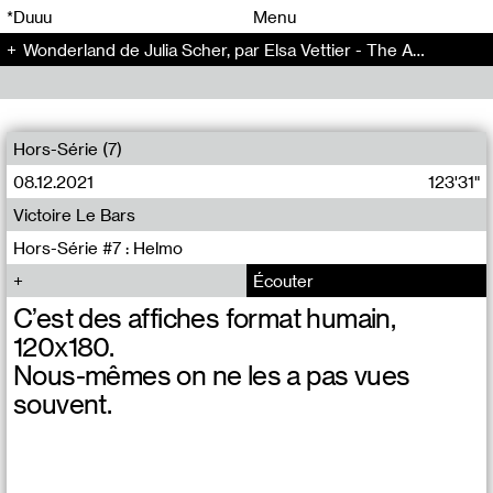
00
00
*Duuu
Menu
Wonderland de Julia Scher, par Elsa Vettier - The Artificial Kid (14)
00
00
Hors-Série (7)
08.12.2021
123'31"
Victoire Le Bars
Hors-Série #7 : Helmo
Écouter
C’est des affiches format humain,
120x180.
Nous-mêmes on ne les a pas vues
souvent.