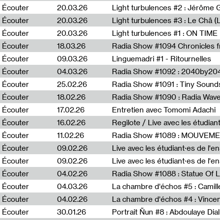
Écouter
20.03.26
Écouter
20.03.26
Light turbulences #3 : Le Châ 
Écouter
20.03.26
Écouter
18.03.26
Écouter
09.03.26
Linguemadri #1 - Ritournelles
Écouter
04.03.26
Radia Show #1092 : 2040by204
Écouter
25.02.26
Radia Show #1091 : Tiny Sound
Écouter
18.02.26
Écouter
17.02.26
Entretien avec Tomomi Adachi
Écouter
16.02.26
Regilote / Live avec les étudia
Écouter
11.02.26
Radia Show #1089 : MOUVEMEN
Écouter
09.02.26
Live avec les étudiant·es de l'e
Écouter
09.02.26
Live avec les étudiant·es de l'
Écouter
04.02.26
Écouter
04.03.26
La chambre d'échos #5 : Camill
Écouter
04.02.26
La chambre d'échos #4 : Vince
Écouter
30.01.26
Portrait Ñun #8 : Abdoulaye Dial