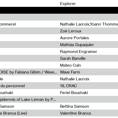
0
Explorer
hommerel
Nathalie Lacroix,Yoann Thomme
Zoé Leroux
Aurore Portales
Mathias Dupaquier
Raymond Engramer
Sarah Banville
Mateo Cuin
Radia Show #1113 : FOSSIL///NOISE by Fabiana Gibim / Wave Farm
Wave Farm
le
Nathalie Lacroix
e du personnel
19, CRAC
Boushaki
Feriel Boushaki
Radia Show #1112 : The Sonic Epidermis of Lake Léman by Paul Courlet / Guest Slot
a Samson
Bettina Samson
e Branca (Live)
Valentine Branca