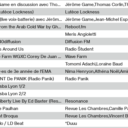
Light turbulences #2 : Jérôme Game en discussion avec Thomas Corlin
(Lutèce Lockness)
Lutèce Lockness
Light turbulences #1 : ON TIME (live voix-batterie) avec Jérôme Game & Jean-Michel Espitallier
Jérôme Game,Jean-Michel Espit
Radia Show #1094 Chronicles from the Arab Cold War by Ghazi Barakat
Reboot.fm
Meris Angioletti
0diffusion
Diffusion FM
s Around Us
Radio Študent
Radia Show #1090 : Radia Wave Farm WGXC Corey De Juan Sherrard Jr Startalk
Wave Farm
Tomomi Adachi,Loraine Baud
nt·es de 3e année de l'EMA
T De PANIK (Radio Panik)
Radio Panik
nsba Lyon 1/2
ensba Lyon 2/2
Radia Show #1088 : Statue Of Liberty Live By Ed Baxter (Resonance)
Resonance
e Paulhan
Revue Les Chambres,Camille P
nt Broqua
Revue Les Chambres,Vincent 
lo / LD Beat
*Duuu