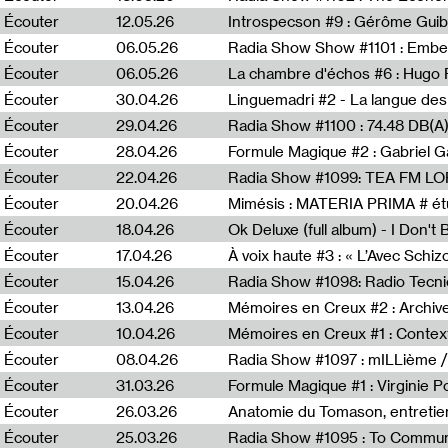
Écouter
12.05.26
Introspecson #9 : Gérôme Guib
Écouter
06.05.26
Écouter
06.05.26
La chambre d'échos #6 : Hugo 
Écouter
30.04.26
Linguemadri #2 - La langue des
Écouter
29.04.26
Écouter
28.04.26
Formule Magique #2 : Gabriel G
Écouter
22.04.26
Radia Show #1099: TEA FM L
Écouter
20.04.26
Mimésis : MATERIA PRIMA # étu
Écouter
18.04.26
Ok Deluxe (full album) - I Don't
Écouter
17.04.26
À voix haute #3 : « L’Avec Schi
Écouter
15.04.26
Écouter
13.04.26
Mémoires en Creux #2 : Archive 
Écouter
10.04.26
Mémoires en Creux #1 : Contex
Écouter
08.04.26
Radia Show #1097 : mILLième /
Écouter
31.03.26
Formule Magique #1 : Virginie P
Écouter
26.03.26
Anatomie du Tomason, entretie
Écouter
25.03.26
Radia Show #1095 : To Commun