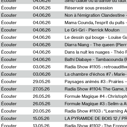
Écouter
04.06.26
Simb Gaïdé ou la danse du faux 
Écouter
04.06.26
Réservoir sous pression
Écouter
04.06.26
Écouter
04.06.26
Mama Counda, l'esprit du puits 
Écouter
04.06.26
Le Gri-Gri - Pierrick Mouton
Écouter
04.06.26
Le dessin qui bouge - Louise 
Écouter
04.06.26
Diarra Niang - The queen (Pier
Écouter
04.06.26
Dans la nuit les nuages - Théo
Écouter
04.06.26
Bathi Diabaye - Tambacounda (P
Écouter
03.06.26
Radia Show #1105 : retroauditiv
Écouter
03.06.26
La chambre d'échos #7 : Marie
Écouter
29.05.26
Écouter
27.05.26
Radia Show #1104: The Game, b
Écouter
26.05.26
Formule Magique #4 : Christoph
Écouter
26.05.26
Formule Magique #3 : Selim-a A
Écouter
20.05.26
Écouter
15.05.26
LA PYRAMIDE DE BOIS 12 / 
Écouter
13.05.26
Radia Show #1102 : The Economi