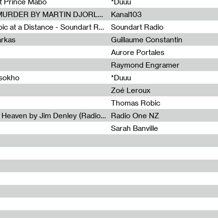
et Prince Mabo
*Duuu
Radia Show #1083 : MUSIC IS MURDER BY MARTIN DJORLEV (KANAL103)
Kanal103
Radia Show #1082 : Spooky Aspic at a Distance - Soundart Radio
Soundart Radio
arkas
Guillaume Constantin
Aurore Portales
Raymond Engramer
ssokho
*Duuu
Zoé Leroux
Thomas Robic
Radia Show #1081: The Wind of Heaven by Jim Denley (Radio One 91 FM)
Radio One NZ
Sarah Banville