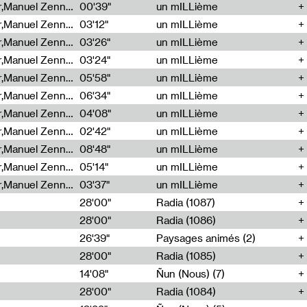
Cécile Tonizzo,Nicolas Couturier,Manuel Zenner,Aquila Lescene,Curtis Coco,Cyril Magnier
00'39"
un mILLième
Cécile Tonizzo,Nicolas Couturier,Manuel Zenner,Aquila Lescene,Curtis Coco,Cyril Magnier
03'12"
un mILLième
Cécile Tonizzo,Nicolas Couturier,Manuel Zenner,Aquila Lescene,Curtis Coco,Cyril Magnier
03'26"
un mILLième
Cécile Tonizzo,Nicolas Couturier,Manuel Zenner,Aquila Lescene,Curtis Coco,Cyril Magnier
03'24"
un mILLième
Cécile Tonizzo,Nicolas Couturier,Manuel Zenner,Aquila Lescene,Curtis Coco,Cyril Magnier
05'58"
un mILLième
Cécile Tonizzo,Nicolas Couturier,Manuel Zenner,Aquila Lescene,Curtis Coco,Cyril Magnier
06'34"
un mILLième
Cécile Tonizzo,Nicolas Couturier,Manuel Zenner,Aquila Lescene,Curtis Coco,Cyril Magnier
04'08"
un mILLième
Cécile Tonizzo,Nicolas Couturier,Manuel Zenner,Aquila Lescene,Curtis Coco,Cyril Magnier
02'42"
un mILLième
Cécile Tonizzo,Nicolas Couturier,Manuel Zenner,Aquila Lescene,Curtis Coco,Cyril Magnier
08'48"
un mILLième
Cécile Tonizzo,Nicolas Couturier,Manuel Zenner,Aquila Lescene,Curtis Coco,Cyril Magnier
05'14"
un mILLième
Cécile Tonizzo,Nicolas Couturier,Manuel Zenner,Aquila Lescene,Curtis Coco,Cyril Magnier
03'37"
un mILLième
28'00"
Radia (1087)
28'00"
Radia (1086)
26'39"
Paysages animés (2)
28'00"
Radia (1085)
14'08"
Ñun (Nous) (7)
28'00"
Radia (1084)