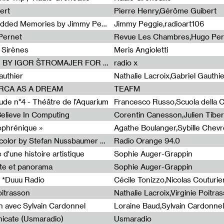
ert
Pierre Henry,Gérôme Guibert
Radia Show Show #1101 : Embedded Memories by Jimmy Peggie / radioart106
Jimmy Peggie,radioart106
Pernet
Revue Les Chambres,Hugo Per
 Sirènes
Meris Angioletti
Radia Show #1100 : 74.48 DB(A) BY IGOR ŠTROMAJER FOR RADIO X
radio x
authier
Nathalie Lacroix,Gabriel Gauthi
ORCA AS A DREAM
TEAFM
de n°4 - Théâtre de l’Aquarium
Francesco Russo,Scuola della Cr
 Believe In Computing
zophrénique »
Radia Show #1098: Radio Tecnicolor by Stefan Nussbaumer & Georg Zichy (Radio Orange 94.0)
Radio Orange 94.0
d'une histoire artistique
Sophie Auger-Grappin
te et panorama
Sophie Auger-Grappin
 *Duuu Radio
oitrasson
Nathalie Lacroix,Virginie Poitra
n avec Sylvain Cardonnel
Loraine Baud,Sylvain Cardonnel
icate (Usmaradio)
Usmaradio