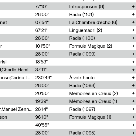
77'10"
Introspecson (9)
28'00"
Radia (1101)
net
07'54"
La Chambre d’écho (6)
67'21"
Linguemadri (2)
28'00"
Radia (1100)
er
101'50"
Formule Magique (2)
28'00"
Radia (1099)
isi
18'53"
Corentin Canesson,Julien Tiberi,Charlie Hamish Jeffery
37'11"
Agathe Boulanger,Sybille Chevreuse,Carine Lendrin,Léna Monnier,Graziela Susin,Camille Zuber
230'49"
À voix haute
28'00"
Radia (1098)
20'50"
Mémoires en Creux (2)
19'39"
Mémoires en Creux (1)
Cécile Tonizzo,Nicolas Couturier,Manuel Zenner,Aquila Lescene,Curtis Coco,Cyril Magnier
28'14"
Radia (1097)
sson
96'10"
Formule Magique (1)
40'55"
28'00"
Radia (1095)