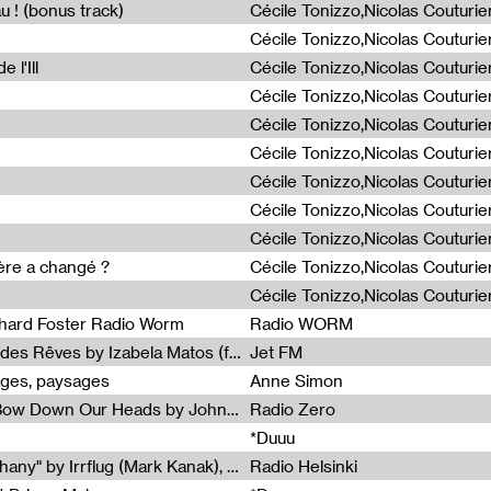
u ! (bonus track)
 l'Ill
ière a changé ?
chard Foster Radio Worm
Radio WORM
Radia Show #1086 : La Couleur des Rêves by Izabela Matos (for Jet FM)
Jet FM
ages, paysages
Anne Simon
Radia Show #1085 : When We Bow Down Our Heads by John Roach (Radia edit, Rádio Zero)
Radio Zero
*Duuu
Radia Show #1084 : "Silver Epiphany" by Irrflug (Mark Kanak), featuring Jarboe and Blixa Bargeld (for Radio Helsinki)
Radio Helsinki