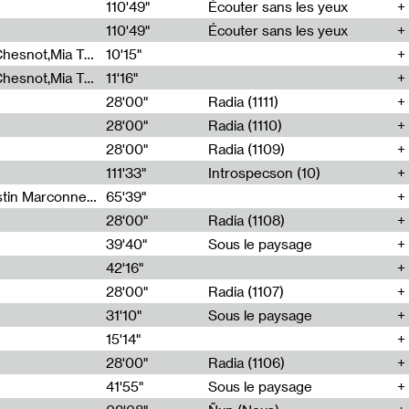
00
110'49"
Écouter sans les yeux
110'49"
Écouter sans les yeux
Théo Robine-Langlois,Emilien Chesnot,Mia Trabalon
10'15"
Théo Robine-Langlois,Emilien Chesnot,Mia Trabalon
11'16"
28'00"
Radia (1111)
28'00"
Radia (1110)
28'00"
Radia (1109)
111'33"
Introspecson (10)
Sarah Tritz,Elene Lapiashivili,Justin Marconnet,Mateo Cuche,Esther Lechevalier,Suzie Lecroart,Romance Castelet
65'39"
28'00"
Radia (1108)
39'40"
Sous le paysage
42'16"
28'00"
Radia (1107)
31'10"
Sous le paysage
15'14"
28'00"
Radia (1106)
41'55"
Sous le paysage