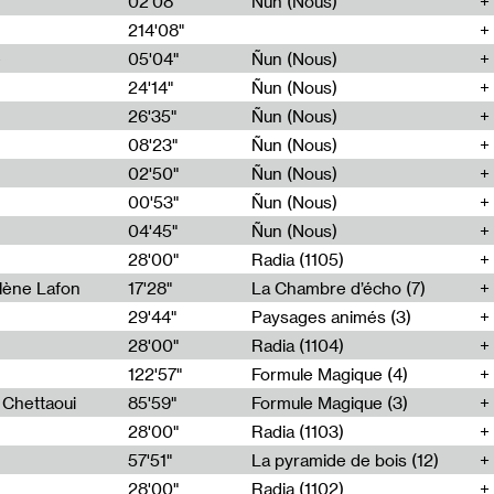
02'08"
Ñun (Nous)
214'08"
e
05'04"
Ñun (Nous)
24'14"
Ñun (Nous)
26'35"
Ñun (Nous)
08'23"
Ñun (Nous)
02'50"
Ñun (Nous)
00'53"
Ñun (Nous)
04'45"
Ñun (Nous)
28'00"
Radia (1105)
lène Lafon
17'28"
La Chambre d’écho (7)
29'44"
Paysages animés (3)
28'00"
Radia (1104)
122'57"
Formule Magique (4)
h Chettaoui
85'59"
Formule Magique (3)
28'00"
Radia (1103)
57'51"
La pyramide de bois (12)
28'00"
Radia (1102)