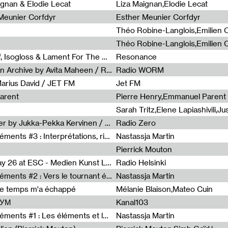
0
ignan & Elodie Lecat
Liza Maignan,Elodie Lecat
 Meunier Corfdyr
Esther Meunier Corfdyr
Radia Show #1111 : Schisma Gulf, Isogloss & Lament For The Old Clock By Harvey Young / Resonance
Resonance
Radia Show #1110 : Freeze, Asian Archive by Avita Maheen / Radio Worm
Radio WORM
Marius David / JET FM
Jet FM
arent
Pierre Henry,Emmanuel Parent
Radia Show #1108 : as or another by Jukka-Pekka Kervinen / Rádio Zero
Radio Zero
Sous le paysage - Habiter les éléments #3 : Interprétations, rituels et symboliques des éléments
Nastassja Martin
Pierrick Mouton
Radia Show #1107 : Art's Birthday 26 at ESC - Medien Kunst Labor
Radio Helsinki
Sous le paysage - Habiter les éléments #2 : Vers le tournant élémentaire
Nastassja Martin
de temps m'a échappé
Mélanie Blaison,Mateo Cuin
ШУМ
Kanal103
Sous le paysage - Habiter les éléments #1 : Les éléments et les débordements du vivant
Nastassja Martin