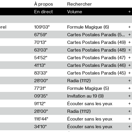
00
À propos
En direct
Volume
+
rel
109'03"
Formule Magique (6)
67'59"
Cartes Postales Paradis (50)
70'13"
Cartes Postales Paradis (49)
63'03"
Cartes Postales Paradis (48)
54'52"
Cartes Postales Paradis (47)
41'13"
Cartes Postales Paradis (46)
83'33"
Cartes Postales Paradis (45)
28'00"
Radia (1112)
77'31"
Formule Magique (5)
09'35"
Invitation au 19 (9)
91'12"
Écouter sans les yeux
28'00"
Radia (1112)
116'44"
Écouter sans les yeux
34'10"
Écouter sans les yeux