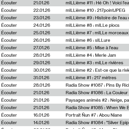
Écouter
21.01.26
mILLième #11 : Hé Oh ! Voici l'ea
Écouter
22.01.26
mILLième #10 : 217pointJPEG
Écouter
23.01.26
mILLième #9 : Histoire de l'eau de
Écouter
24.01.26
mILLième #8 : mILLe plocs
Écouter
25.01.26
mILLième #7 : mILLe morceaux
Écouter
26.01.26
mILLième #6 : sILLure
Écouter
27.01.26
mILLième #5 : Mise à l'eau
Écouter
28.01.26
mILLième #4 : Merle Jam
Écouter
29.01.26
mILLième #3 : miLLe rivières
Écouter
30.01.26
mILLième #2 : Est-ce que la riv
Écouter
31.01.26
mILLième #1 : 217 mètres
Écouter
28.01.26
Radia Show #1087 : Pins By Ri
Écouter
21.01.26
Écouter
21.01.26
Paysages animés #2 : Neige, p
Écouter
21.01.26
Écouter
16.01.26
Portrait Ñun #7 : Abou Niane
Écouter
14.01.26