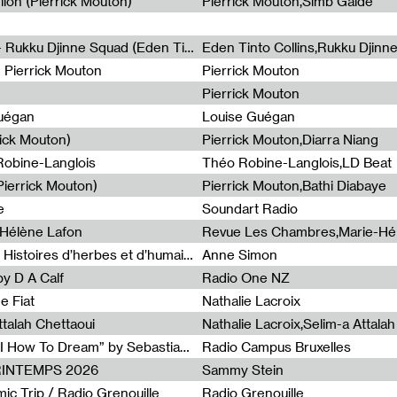
lion (Pierrick Mouton)
Pierrick Mouton,Simb Gaïdé
Non à l'émigration Clandestine - Rukku Djinne Squad (Eden Tinto Collins)
Eden Tinto Collins,Rukku Djinn
- Pierrick Mouton
Pierrick Mouton
Pierrick Mouton
Guégan
Louise Guégan
rick Mouton)
Pierrick Mouton,Diarra Niang
 Robine-Langlois
Théo Robine-Langlois,LD Beat
ierrick Mouton)
Pierrick Mouton,Bathi Diabaye
e
Soundart Radio
-Hélène Lafon
Revue Les Chambres,Marie-Hé
Paysages animés #3 : Prairies – Histoires d’herbes et d’humains
Anne Simon
y D A Calf
Radio One NZ
e Fiat
Nathalie Lacroix
ttalah Chettaoui
Nathalie Lacroix,Selim-a Attala
Radia Show #1103 : “Learning AI How To Dream” by Sebastian Dingens (Radio Campus Bruxelles)
Radio Campus Bruxelles
PRINTEMPS 2026
Sammy Stein
c Trip / Radio Grenouille
Radio Grenouille