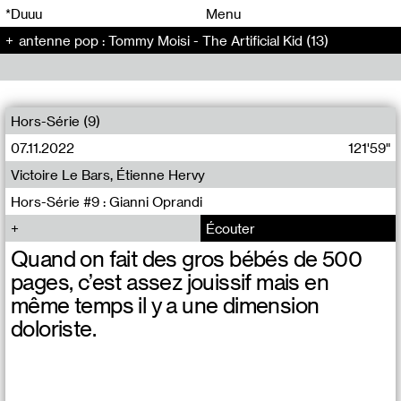
00
00
*Duuu
Menu
antenne pop : Tommy Moisi - The Artificial Kid (13)
00
00
Hors-Série (9)
07.11.2022
121'59"
Victoire Le Bars, Étienne Hervy
Hors-Série #9 : Gianni Oprandi
Écouter
Quand on fait des gros bébés de 500
pages, c’est assez jouissif mais en
même temps il y a une dimension
doloriste.