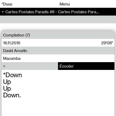
00
00
*Duuu
Menu
Cartes Postales Paradis #8 - Cartes Postales Paradis (8)
00
00
Compilation (7)
16.11.2016
29'08"
David Ancelin
Macumba
Écouter
*Down
Up
Up
Down.