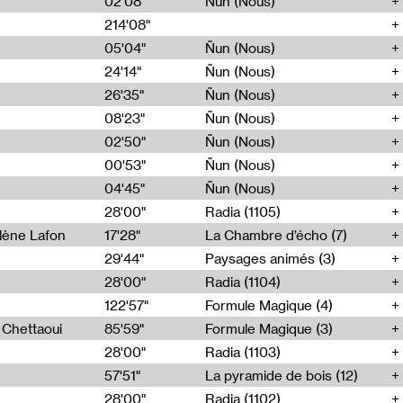
02'08"
Ñun (Nous)
214'08"
e
05'04"
Ñun (Nous)
24'14"
Ñun (Nous)
26'35"
Ñun (Nous)
08'23"
Ñun (Nous)
02'50"
Ñun (Nous)
00'53"
Ñun (Nous)
04'45"
Ñun (Nous)
28'00"
Radia (1105)
lène Lafon
17'28"
La Chambre d’écho (7)
29'44"
Paysages animés (3)
28'00"
Radia (1104)
122'57"
Formule Magique (4)
h Chettaoui
85'59"
Formule Magique (3)
28'00"
Radia (1103)
57'51"
La pyramide de bois (12)
28'00"
Radia (1102)