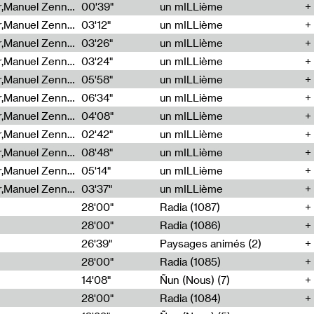
Cécile Tonizzo,Nicolas Couturier,Manuel Zenner,Aquila Lescene,Curtis Coco,Cyril Magnier
00'39"
un mILLième
Cécile Tonizzo,Nicolas Couturier,Manuel Zenner,Aquila Lescene,Curtis Coco,Cyril Magnier
03'12"
un mILLième
Cécile Tonizzo,Nicolas Couturier,Manuel Zenner,Aquila Lescene,Curtis Coco,Cyril Magnier
03'26"
un mILLième
Cécile Tonizzo,Nicolas Couturier,Manuel Zenner,Aquila Lescene,Curtis Coco,Cyril Magnier
03'24"
un mILLième
Cécile Tonizzo,Nicolas Couturier,Manuel Zenner,Aquila Lescene,Curtis Coco,Cyril Magnier
05'58"
un mILLième
Cécile Tonizzo,Nicolas Couturier,Manuel Zenner,Aquila Lescene,Curtis Coco,Cyril Magnier
06'34"
un mILLième
Cécile Tonizzo,Nicolas Couturier,Manuel Zenner,Aquila Lescene,Curtis Coco,Cyril Magnier
04'08"
un mILLième
Cécile Tonizzo,Nicolas Couturier,Manuel Zenner,Aquila Lescene,Curtis Coco,Cyril Magnier
02'42"
un mILLième
Cécile Tonizzo,Nicolas Couturier,Manuel Zenner,Aquila Lescene,Curtis Coco,Cyril Magnier
08'48"
un mILLième
Cécile Tonizzo,Nicolas Couturier,Manuel Zenner,Aquila Lescene,Curtis Coco,Cyril Magnier
05'14"
un mILLième
Cécile Tonizzo,Nicolas Couturier,Manuel Zenner,Aquila Lescene,Curtis Coco,Cyril Magnier
03'37"
un mILLième
28'00"
Radia (1087)
28'00"
Radia (1086)
26'39"
Paysages animés (2)
28'00"
Radia (1085)
14'08"
Ñun (Nous) (7)
28'00"
Radia (1084)