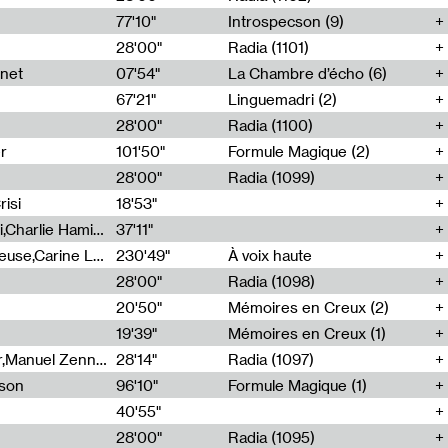
77'10"
Introspecson (9)
28'00"
Radia (1101)
net
07'54"
La Chambre d’écho (6)
67'21"
Linguemadri (2)
28'00"
Radia (1100)
er
101'50"
Formule Magique (2)
28'00"
Radia (1099)
isi
18'53"
Corentin Canesson,Julien Tiberi,Charlie Hamish Jeffery
37'11"
Agathe Boulanger,Sybille Chevreuse,Carine Lendrin,Léna Monnier,Graziela Susin,Camille Zuber
230'49"
À voix haute
28'00"
Radia (1098)
20'50"
Mémoires en Creux (2)
19'39"
Mémoires en Creux (1)
Cécile Tonizzo,Nicolas Couturier,Manuel Zenner,Aquila Lescene,Curtis Coco,Cyril Magnier
28'14"
Radia (1097)
sson
96'10"
Formule Magique (1)
40'55"
28'00"
Radia (1095)