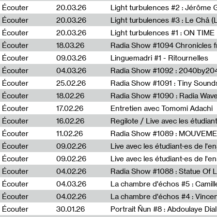
Écouter
20.03.26
Écouter
20.03.26
Light turbulences #3 : Le Châ 
Écouter
20.03.26
Écouter
18.03.26
Écouter
09.03.26
Linguemadri #1 - Ritournelles
Écouter
04.03.26
Radia Show #1092 : 2040by204
Écouter
25.02.26
Radia Show #1091 : Tiny Sound
Écouter
18.02.26
Écouter
17.02.26
Entretien avec Tomomi Adachi
Écouter
16.02.26
Regilote / Live avec les étudia
Écouter
11.02.26
Radia Show #1089 : MOUVEMEN
Écouter
09.02.26
Live avec les étudiant·es de l'e
Écouter
09.02.26
Live avec les étudiant·es de l'
Écouter
04.02.26
Écouter
04.03.26
La chambre d'échos #5 : Camill
Écouter
04.02.26
La chambre d'échos #4 : Vince
Écouter
30.01.26
Portrait Ñun #8 : Abdoulaye Dial