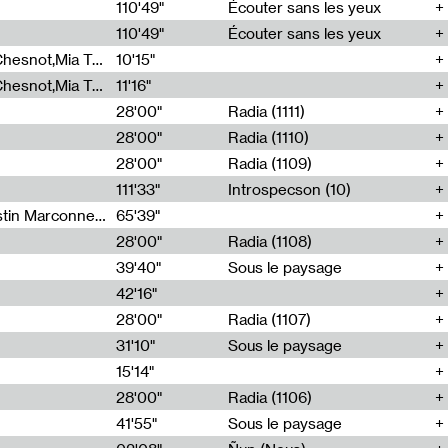
00
110'49"
Écouter sans les yeux
110'49"
Écouter sans les yeux
Théo Robine-Langlois,Emilien Chesnot,Mia Trabalon
10'15"
Théo Robine-Langlois,Emilien Chesnot,Mia Trabalon
11'16"
28'00"
Radia (1111)
28'00"
Radia (1110)
28'00"
Radia (1109)
111'33"
Introspecson (10)
Sarah Tritz,Elene Lapiashivili,Justin Marconnet,Mateo Cuche,Esther Lechevalier,Suzie Lecroart,Romance Castelet
65'39"
28'00"
Radia (1108)
39'40"
Sous le paysage
42'16"
28'00"
Radia (1107)
31'10"
Sous le paysage
15'14"
28'00"
Radia (1106)
41'55"
Sous le paysage