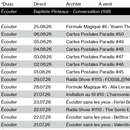
0
*Duuu
Direct
Archive
À venir
Écouter
Baptiste Pinteaux - Conversation (168)
Écouter
25.08.26
Formule Magique #6 : Yoann T
Écouter
06.08.26
Cartes Postales Paradis #50
Écouter
05.08.26
Cartes Postales Paradis #49
Écouter
04.08.26
Cartes Postales Paradis #48
Écouter
03.08.26
Cartes Postales Paradis #47
Écouter
02.08.26
Cartes Postales Paradis #46
Écouter
01.08.26
Cartes Postales Paradis #45
Écouter
29.07.26
Écouter
28.07.26
Formule Magique #5 : Alix Leras
Écouter
27.07.26
Invitation au 19 #10 : L’harmoni
Écouter
23.07.26
Écouter sans les yeux : Feriel 
Écouter
22.07.26
Écouter
22.07.26
Écouter sans les yeux : Bettin
Écouter
21.07.26
Écouter sans les yeux : Valentin