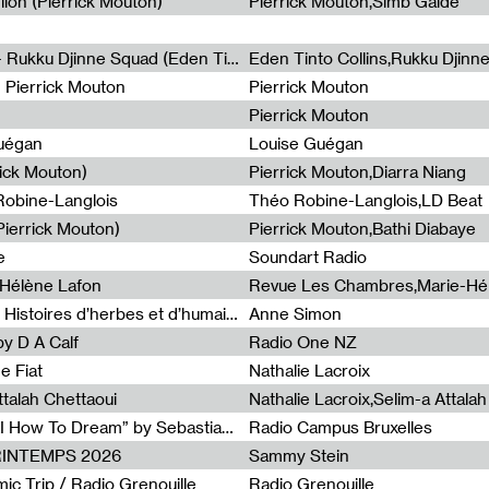
lion (Pierrick Mouton)
Pierrick Mouton,Simb Gaïdé
Non à l'émigration Clandestine - Rukku Djinne Squad (Eden Tinto Collins)
Eden Tinto Collins,Rukku Djinn
- Pierrick Mouton
Pierrick Mouton
Pierrick Mouton
Guégan
Louise Guégan
rick Mouton)
Pierrick Mouton,Diarra Niang
 Robine-Langlois
Théo Robine-Langlois,LD Beat
ierrick Mouton)
Pierrick Mouton,Bathi Diabaye
e
Soundart Radio
-Hélène Lafon
Revue Les Chambres,Marie-Hé
Paysages animés #3 : Prairies – Histoires d’herbes et d’humains
Anne Simon
y D A Calf
Radio One NZ
e Fiat
Nathalie Lacroix
ttalah Chettaoui
Nathalie Lacroix,Selim-a Attala
Radia Show #1103 : “Learning AI How To Dream” by Sebastian Dingens (Radio Campus Bruxelles)
Radio Campus Bruxelles
PRINTEMPS 2026
Sammy Stein
c Trip / Radio Grenouille
Radio Grenouille