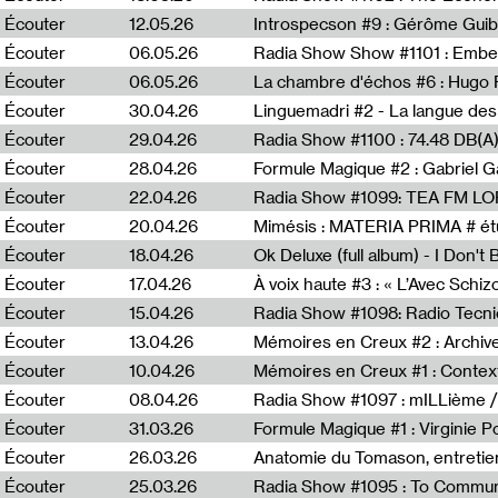
Écouter
12.05.26
Introspecson #9 : Gérôme Guib
Écouter
06.05.26
Écouter
06.05.26
La chambre d'échos #6 : Hugo 
Écouter
30.04.26
Linguemadri #2 - La langue des
Écouter
29.04.26
Écouter
28.04.26
Formule Magique #2 : Gabriel G
Écouter
22.04.26
Radia Show #1099: TEA FM L
Écouter
20.04.26
Mimésis : MATERIA PRIMA # étu
Écouter
18.04.26
Ok Deluxe (full album) - I Don't
Écouter
17.04.26
À voix haute #3 : « L’Avec Schi
Écouter
15.04.26
Écouter
13.04.26
Mémoires en Creux #2 : Archive 
Écouter
10.04.26
Mémoires en Creux #1 : Contex
Écouter
08.04.26
Radia Show #1097 : mILLième /
Écouter
31.03.26
Formule Magique #1 : Virginie P
Écouter
26.03.26
Anatomie du Tomason, entretie
Écouter
25.03.26
Radia Show #1095 : To Commun