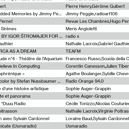
ert
Pierre Henry,Gérôme Guibert
Radia Show Show #1101 : Embedded Memories by Jimmy Peggie / radioart106
Jimmy Peggie,radioart106
Pernet
Revue Les Chambres,Hugo Per
 Sirènes
Meris Angioletti
Radia Show #1100 : 74.48 DB(A) BY IGOR ŠTROMAJER FOR RADIO X
radio x
authier
Nathalie Lacroix,Gabriel Gauthi
ORCA AS A DREAM
TEAFM
de n°4 - Théâtre de l’Aquarium
Francesco Russo,Scuola della Cr
 Believe In Computing
zophrénique »
Radia Show #1098: Radio Tecnicolor by Stefan Nussbaumer & Georg Zichy (Radio Orange 94.0)
Radio Orange 94.0
d'une histoire artistique
Sophie Auger-Grappin
te et panorama
Sophie Auger-Grappin
 *Duuu Radio
oitrasson
Nathalie Lacroix,Virginie Poitra
n avec Sylvain Cardonnel
Loraine Baud,Sylvain Cardonnel
icate (Usmaradio)
Usmaradio