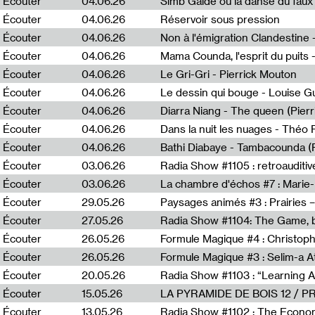
Écouter
04.06.26
Simb Gaïdé ou la danse du faux 
Écouter
04.06.26
Réservoir sous pression
Écouter
04.06.26
Écouter
04.06.26
Mama Counda, l'esprit du puits 
Écouter
04.06.26
Le Gri-Gri - Pierrick Mouton
Écouter
04.06.26
Le dessin qui bouge - Louise 
Écouter
04.06.26
Diarra Niang - The queen (Pier
Écouter
04.06.26
Dans la nuit les nuages - Théo
Écouter
04.06.26
Bathi Diabaye - Tambacounda (P
Écouter
03.06.26
Radia Show #1105 : retroauditiv
Écouter
03.06.26
La chambre d'échos #7 : Marie
Écouter
29.05.26
Écouter
27.05.26
Radia Show #1104: The Game, b
Écouter
26.05.26
Formule Magique #4 : Christoph
Écouter
26.05.26
Formule Magique #3 : Selim-a A
Écouter
20.05.26
Écouter
15.05.26
LA PYRAMIDE DE BOIS 12 / 
Écouter
13.05.26
Radia Show #1102 : The Economi