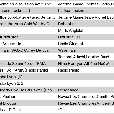
Light turbulences #2 : Jérôme Game en discussion avec Thomas Corlin
(Lutèce Lockness)
Lutèce Lockness
Light turbulences #1 : ON TIME (live voix-batterie) avec Jérôme Game & Jean-Michel Espitallier
Jérôme Game,Jean-Michel Espit
Radia Show #1094 Chronicles from the Arab Cold War by Ghazi Barakat
Reboot.fm
Meris Angioletti
0diffusion
Diffusion FM
s Around Us
Radio Študent
Radia Show #1090 : Radia Wave Farm WGXC Corey De Juan Sherrard Jr Startalk
Wave Farm
Tomomi Adachi,Loraine Baud
nt·es de 3e année de l'EMA
T De PANIK (Radio Panik)
Radio Panik
nsba Lyon 1/2
ensba Lyon 2/2
Radia Show #1088 : Statue Of Liberty Live By Ed Baxter (Resonance)
Resonance
e Paulhan
Revue Les Chambres,Camille P
nt Broqua
Revue Les Chambres,Vincent 
lo / LD Beat
*Duuu