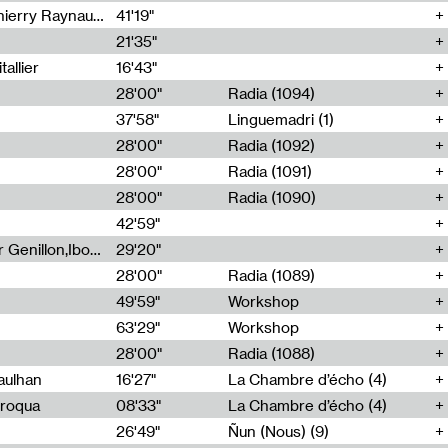
Jérôme Game,Thomas Corlin,Thierry Raynaud,Hubert Colas
41'19"
21'35"
allier
16'43"
28'00"
Radia (1094)
37'58"
Linguemadri (1)
28'00"
Radia (1092)
28'00"
Radia (1091)
28'00"
Radia (1090)
42'59"
Nima Henryon,Athéna Noël,Amir Genillon,Ibourayane Ahmadi,Manelle Cherrih,Honorine Gibello,John Weeber,Manon Joseph
29'20"
28'00"
Radia (1089)
49'59"
Workshop
63'29"
Workshop
28'00"
Radia (1088)
aulhan
16'27"
La Chambre d’écho (4)
Broqua
08'33"
La Chambre d’écho (4)
26'49"
Ñun (Nous) (9)