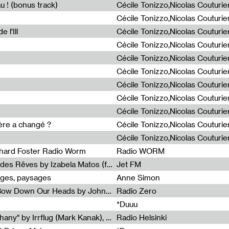
u ! (bonus track)
 l'Ill
ière a changé ?
chard Foster Radio Worm
Radio WORM
Radia Show #1086 : La Couleur des Rêves by Izabela Matos (for Jet FM)
Jet FM
ages, paysages
Anne Simon
Radia Show #1085 : When We Bow Down Our Heads by John Roach (Radia edit, Rádio Zero)
Radio Zero
*Duuu
Radia Show #1084 : "Silver Epiphany" by Irrflug (Mark Kanak), featuring Jarboe and Blixa Bargeld (for Radio Helsinki)
Radio Helsinki