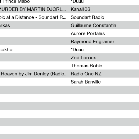
et Prince Mabo
*Duuu
Radia Show #1083 : MUSIC IS MURDER BY MARTIN DJORLEV (KANAL103)
Kanal103
Radia Show #1082 : Spooky Aspic at a Distance - Soundart Radio
Soundart Radio
arkas
Guillaume Constantin
Aurore Portales
Raymond Engramer
ssokho
*Duuu
Zoé Leroux
Thomas Robic
Radia Show #1081: The Wind of Heaven by Jim Denley (Radio One 91 FM)
Radio One NZ
Sarah Banville