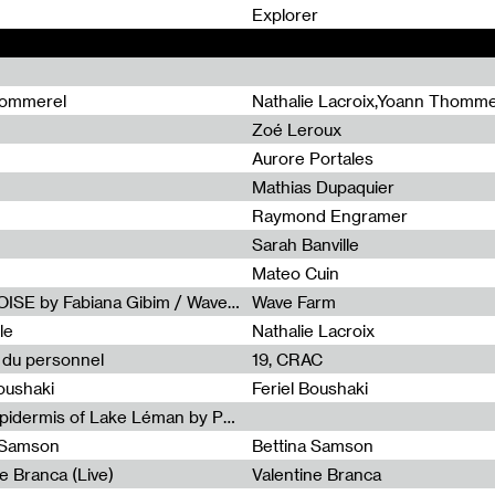
0
Explorer
hommerel
Nathalie Lacroix,Yoann Thomme
Zoé Leroux
Aurore Portales
Mathias Dupaquier
Raymond Engramer
Sarah Banville
Mateo Cuin
Radia Show #1113 : FOSSIL///NOISE by Fabiana Gibim / Wave Farm
Wave Farm
le
Nathalie Lacroix
e du personnel
19, CRAC
Boushaki
Feriel Boushaki
Radia Show #1112 : The Sonic Epidermis of Lake Léman by Paul Courlet / Guest Slot
a Samson
Bettina Samson
e Branca (Live)
Valentine Branca