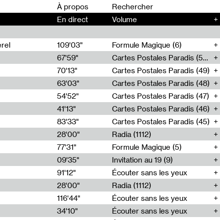
00
À propos
En direct
Volume
+
rel
109'03"
Formule Magique (6)
67'59"
Cartes Postales Paradis (50)
70'13"
Cartes Postales Paradis (49)
63'03"
Cartes Postales Paradis (48)
54'52"
Cartes Postales Paradis (47)
41'13"
Cartes Postales Paradis (46)
83'33"
Cartes Postales Paradis (45)
28'00"
Radia (1112)
77'31"
Formule Magique (5)
09'35"
Invitation au 19 (9)
91'12"
Écouter sans les yeux
28'00"
Radia (1112)
116'44"
Écouter sans les yeux
34'10"
Écouter sans les yeux