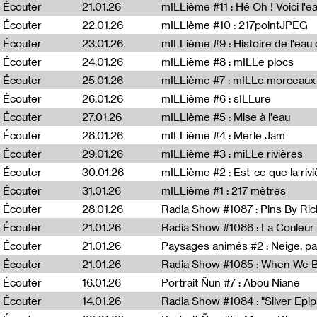
Écouter
21.01.26
mILLième #11 : Hé Oh ! Voici l'ea
Écouter
22.01.26
mILLième #10 : 217pointJPEG
Écouter
23.01.26
mILLième #9 : Histoire de l'eau de
Écouter
24.01.26
mILLième #8 : mILLe plocs
Écouter
25.01.26
mILLième #7 : mILLe morceaux
Écouter
26.01.26
mILLième #6 : sILLure
Écouter
27.01.26
mILLième #5 : Mise à l'eau
Écouter
28.01.26
mILLième #4 : Merle Jam
Écouter
29.01.26
mILLième #3 : miLLe rivières
Écouter
30.01.26
mILLième #2 : Est-ce que la riv
Écouter
31.01.26
mILLième #1 : 217 mètres
Écouter
28.01.26
Radia Show #1087 : Pins By Ri
Écouter
21.01.26
Écouter
21.01.26
Paysages animés #2 : Neige, p
Écouter
21.01.26
Écouter
16.01.26
Portrait Ñun #7 : Abou Niane
Écouter
14.01.26