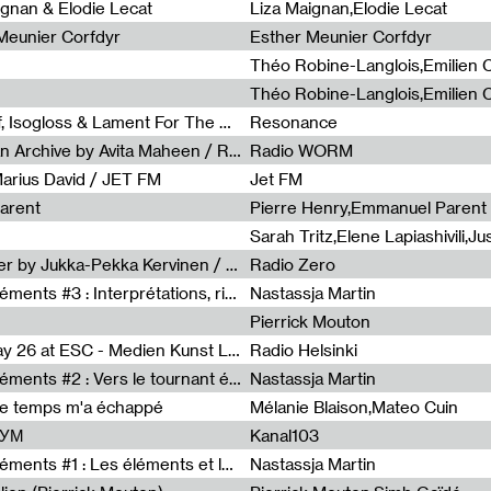
0
ignan & Elodie Lecat
Liza Maignan,Elodie Lecat
 Meunier Corfdyr
Esther Meunier Corfdyr
Radia Show #1111 : Schisma Gulf, Isogloss & Lament For The Old Clock By Harvey Young / Resonance
Resonance
Radia Show #1110 : Freeze, Asian Archive by Avita Maheen / Radio Worm
Radio WORM
Marius David / JET FM
Jet FM
arent
Pierre Henry,Emmanuel Parent
Radia Show #1108 : as or another by Jukka-Pekka Kervinen / Rádio Zero
Radio Zero
Sous le paysage - Habiter les éléments #3 : Interprétations, rituels et symboliques des éléments
Nastassja Martin
Pierrick Mouton
Radia Show #1107 : Art's Birthday 26 at ESC - Medien Kunst Labor
Radio Helsinki
Sous le paysage - Habiter les éléments #2 : Vers le tournant élémentaire
Nastassja Martin
de temps m'a échappé
Mélanie Blaison,Mateo Cuin
ШУМ
Kanal103
Sous le paysage - Habiter les éléments #1 : Les éléments et les débordements du vivant
Nastassja Martin