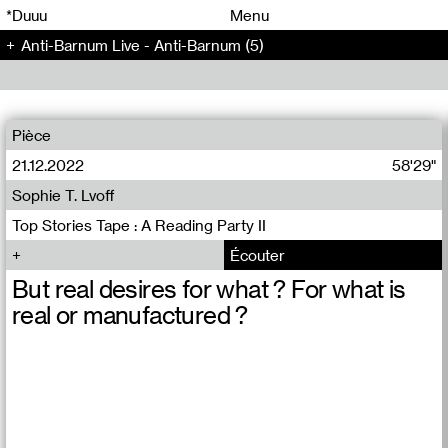
00
00
*Duuu
Menu
Anti-Barnum Live - Anti-Barnum (5)
00
00
Pièce
21.12.2022
58'29"
Sophie T. Lvoff
Top Stories Tape : A Reading Party II
Écouter
But real desires for what ? For what is
real or manufactured ?