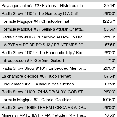
Revue Les Chambres,Marie-Hélène Lafon
Paysages animés #3 : Prairies – Histoires d’herbes et d’humains
29'44"
Anne Simon
Radia Show #1104: The Game, by D A Calf
28'00"
Radio One NZ
Formule Magique #4 : Christophe Fiat
122'57"
Nathalie Lacroix
Formule Magique #3 : Selim-a Attalah Chettaoui
85'59"
Nathalie Lacroix,Selim-a Attalah Chettaoui
Radia Show #1103 : “Learning AI How To Dream” by Sebastian Dingens (Radio Campus Bruxelles)
28'00"
Radio Campus Bruxelles
LA PYRAMIDE DE BOIS 12 / PRINTEMPS 2026
57'51"
Sammy Stein
Radia Show #1102 : The Economic Trip / Radio Grenouille
28'00"
Radio Grenouille
Introspecson #9 : Gérôme Guibert
77'10"
Pierre Henry,Gérôme Guibert
Radia Show Show #1101 : Embedded Memories by Jimmy Peggie / radioart106
28'00"
Jimmy Peggie,radioart106
La chambre d'échos #6 : Hugo Pernet
07'54"
Revue Les Chambres,Hugo Pernet
Linguemadri #2 - La langue des Sirènes
67'21"
Meris Angioletti
Radia Show #1100 : 74.48 DB(A) BY IGOR ŠTROMAJER FOR RADIO X
28'00"
radio x
Formule Magique #2 : Gabriel Gauthier
101'50"
Nathalie Lacroix,Gabriel Gauthier
Radia Show #1099: TEA FM LORCA AS A DREAM
28'00"
TEAFM
Mimésis : MATERIA PRIMA # étude n°4 - Théâtre de l’Aquarium
18'53"