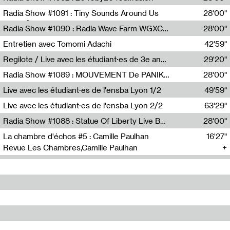
Diffusion FM
Radia Show #1091 : Tiny Sounds Around Us
28'00"
Radio Študent
Radia Show #1090 : Radia Wave Farm WGXC Corey De Juan Sherrard Jr Startalk
28'00"
Wave Farm
Entretien avec Tomomi Adachi
42'59"
Tomomi Adachi,Loraine Baud
Regilote / Live avec les étudiant·es de 3e année de l'EMA
29'20"
Nima Henryon,Athéna Noël,Amir Genillon,Ibourayane Ahmadi,Manelle Cherrih,Honorine Gibello,John Weeber,Manon Joseph
Radia Show #1089 : MOUVEMENT De PANIK (Radio Panik)
28'00"
Radio Panik
Live avec les étudiant·es de l'ensba Lyon 1/2
49'59"
Live avec les étudiant·es de l'ensba Lyon 2/2
63'29"
Radia Show #1088 : Statue Of Liberty Live By Ed Baxter (Resonance)
28'00"
Resonance
La chambre d'échos #5 : Camille Paulhan
16'27"
Revue Les Chambres,Camille Paulhan