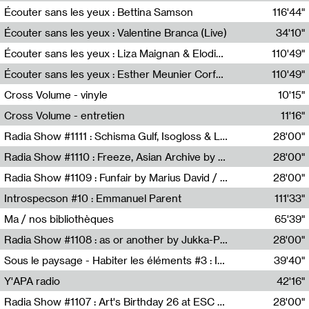
Écouter sans les yeux : Bettina Samson
116'44"
Bettina Samson
Écouter sans les yeux : Valentine Branca (Live)
34'10"
Valentine Branca
Écouter sans les yeux : Liza Maignan & Elodie Lecat
110'49"
Liza Maignan,Elodie Lecat
Écouter sans les yeux : Esther Meunier Corfdyr
110'49"
Esther Meunier Corfdyr
Cross Volume - vinyle
10'15"
Théo Robine-Langlois,Emilien Chesnot,Mia Trabalon
Cross Volume - entretien
11'16"
Théo Robine-Langlois,Emilien Chesnot,Mia Trabalon
Radia Show #1111 : Schisma Gulf, Isogloss & Lament For The Old Clock By Harvey Young / Resonance
28'00"
Resonance
Radia Show #1110 : Freeze, Asian Archive by Avita Maheen / Radio Worm
28'00"
Radio WORM
Radia Show #1109 : Funfair by Marius David / JET FM
28'00"
Jet FM
Introspecson #10 : Emmanuel Parent
111'33"
Pierre Henry,Emmanuel Parent
Ma / nos bibliothèques
65'39"
Sarah Tritz,Elene Lapiashivili,Justin Marconnet,Mateo Cuche,Esther Lechevalier,Suzie Lecroart,Romance Castelet
Radia Show #1108 : as or another by Jukka-Pekka Kervinen / Rádio Zero
28'00"
Radio Zero
Sous le paysage - Habiter les éléments #3 : Interprétations, rituels et symboliques des éléments
39'40"
Nastassja Martin
Y'APA radio
42'16"
Pierrick Mouton
Radia Show #1107 : Art's Birthday 26 at ESC - Medien Kunst Labor
28'00"