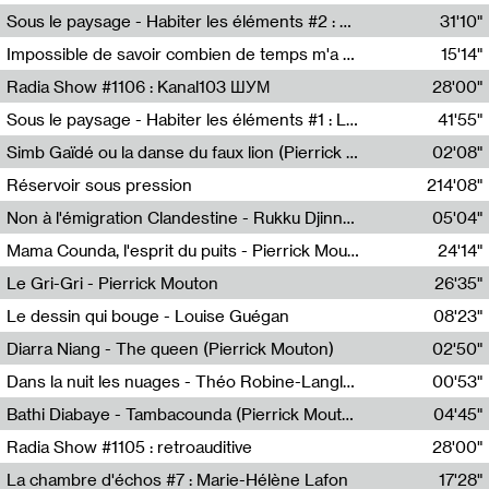
Radio Helsinki
Sous le paysage - Habiter les éléments #2 : Vers le tournant élémentaire
31'10"
Nastassja Martin
Impossible de savoir combien de temps m'a échappé
15'14"
Mélanie Blaison,Mateo Cuin
Radia Show #1106 : Kanal103 ШУМ
28'00"
Kanal103
Sous le paysage - Habiter les éléments #1 : Les éléments et les débordements du vivant
41'55"
Nastassja Martin
Simb Gaïdé ou la danse du faux lion (Pierrick Mouton)
02'08"
Pierrick Mouton,Simb Gaïdé
Réservoir sous pression
214'08"
Non à l'émigration Clandestine - Rukku Djinne Squad (Eden Tinto Collins)
05'04"
Eden Tinto Collins,Rukku Djinne
Mama Counda, l'esprit du puits - Pierrick Mouton
24'14"
Pierrick Mouton
Le Gri-Gri - Pierrick Mouton
26'35"
Pierrick Mouton
Le dessin qui bouge - Louise Guégan
08'23"
Louise Guégan
Diarra Niang - The queen (Pierrick Mouton)
02'50"
Pierrick Mouton,Diarra Niang
Dans la nuit les nuages - Théo Robine-Langlois
00'53"
Théo Robine-Langlois,LD Beat
Bathi Diabaye - Tambacounda (Pierrick Mouton)
04'45"
Pierrick Mouton,Bathi Diabaye
Radia Show #1105 : retroauditive
28'00"
Soundart Radio
La chambre d'échos #7 : Marie-Hélène Lafon
17'28"