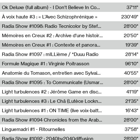
Francesco Russo,Scuola della Crisi
Ok Deluxe (full album) - I Don't Believe In Computing
37'11"
Corentin Canesson,Julien Tiberi,Charlie Hamish Jeffery
À voix haute #3 : « L’Avec Schizophrénique »
230'49"
Agathe Boulanger,Sybille Chevreuse,Carine Lendrin,Léna Monnier,Graziela Susin,Camille Zuber
Radia Show #1098: Radio Tecnicolor by Stefan Nussbaumer & Georg Zichy (Radio Orange 94.0)
28'00"
Radio Orange 94.0
Mémoires en Creux #2 : Archive d'une histoire artistique
20'50"
Sophie Auger-Grappin
Mémoires en Creux #1 : Contexte et panorama
19'39"
Sophie Auger-Grappin
Radia Show #1097 : mILLième / *Duuu Radio
28'14"
Cécile Tonizzo,Nicolas Couturier,Manuel Zenner,Aquila Lescene,Curtis Coco,Cyril Magnier
Formule Magique #1 : Virginie Poitrasson
96'10"
Nathalie Lacroix,Virginie Poitrasson
Anatomie du Tomason, entretien avec Sylvain Cardonnel
40'55"
Loraine Baud,Sylvain Cardonnel
Radia Show #1095 : To Communicate (Usmaradio)
28'00"
Usmaradio
Light turbulences #2 : Jérôme Game en discussion avec Thomas Corlin
41'19"
Jérôme Game,Thomas Corlin,Thierry Raynaud,Hubert Colas
Light turbulences #3 : Le Châ (Lutèce Lockness)
21'35"
Lutèce Lockness
Light turbulences #1 : ON TIME (live voix-batterie) avec Jérôme Game & Jean-Michel Espitallier
16'43"
Jérôme Game,Jean-Michel Espitallier
Radia Show #1094 Chronicles from the Arab Cold War by Ghazi Barakat
28'00"
Reboot.fm
Linguemadri #1 - Ritournelles
37'58"
Meris Angioletti
Radia Show #1092 : 2040by2040diffusion
28'00"