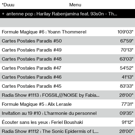
00
00
*Duuu
Menu
antenne pop : Harilay Rabenjamina feat. 93s0n - The Artificial Kid (5)
00
00
Formule Magique #6 : Yoann Thommerel
109'03"
Nathalie Lacroix,Yoann Thommerel
Cartes Postales Paradis #50
67'59"
Zoé Leroux
Cartes Postales Paradis #49
70'13"
Aurore Portales
Cartes Postales Paradis #48
63'03"
Mathias Dupaquier
Cartes Postales Paradis #47
54'52"
Raymond Engramer
Cartes Postales Paradis #46
41'13"
Sarah Banville
Cartes Postales Paradis #45
83'33"
Mateo Cuin
Radia Show #1113 : FOSSIL///NOISE by Fabiana Gibim / Wave Farm
28'00"
Wave Farm
Formule Magique #5 : Alix Lerasle
77'31"
Nathalie Lacroix
Invitation au 19 #10 : L’harmonie du personnel
09'35"
19, CRAC
Écouter sans les yeux : Feriel Boushaki
91'12"
Feriel Boushaki
Radia Show #1112 : The Sonic Epidermis of Lake Léman by Paul Courlet / Guest Slot
28'00"