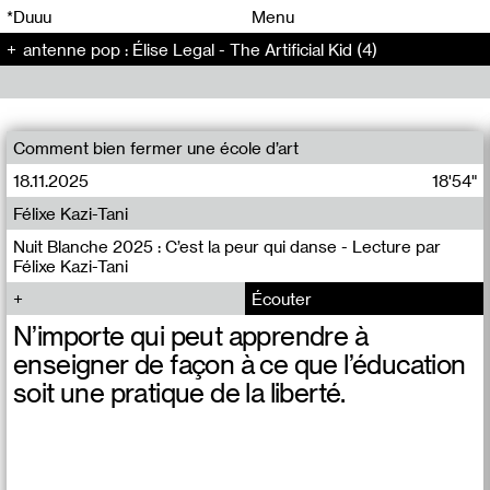
00
00
*Duuu
Menu
antenne pop : Élise Legal - The Artificial Kid (4)
00
00
Comment bien fermer une école d’art
18.11.2025
18'54"
Félixe Kazi-Tani
Nuit Blanche 2025 : C’est la peur qui danse - Lecture par
Félixe Kazi-Tani
Écouter
N’importe qui peut apprendre à
enseigner de façon à ce que l’éducation
soit une pratique de la liberté.