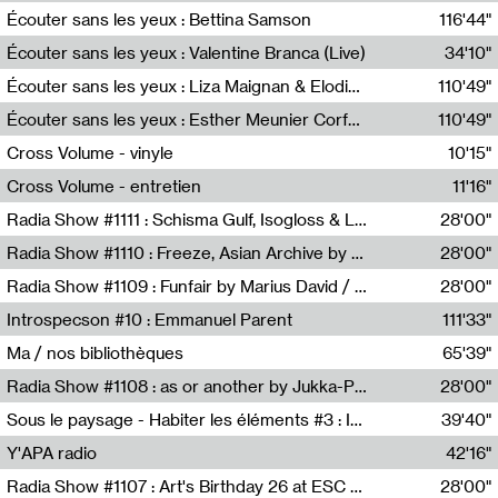
Écouter sans les yeux : Bettina Samson
116'44"
Bettina Samson
Écouter sans les yeux : Valentine Branca (Live)
34'10"
Valentine Branca
Écouter sans les yeux : Liza Maignan & Elodie Lecat
110'49"
Liza Maignan,Elodie Lecat
Écouter sans les yeux : Esther Meunier Corfdyr
110'49"
Esther Meunier Corfdyr
Cross Volume - vinyle
10'15"
Théo Robine-Langlois,Emilien Chesnot,Mia Trabalon
Cross Volume - entretien
11'16"
Théo Robine-Langlois,Emilien Chesnot,Mia Trabalon
Radia Show #1111 : Schisma Gulf, Isogloss & Lament For The Old Clock By Harvey Young / Resonance
28'00"
Resonance
Radia Show #1110 : Freeze, Asian Archive by Avita Maheen / Radio Worm
28'00"
Radio WORM
Radia Show #1109 : Funfair by Marius David / JET FM
28'00"
Jet FM
Introspecson #10 : Emmanuel Parent
111'33"
Pierre Henry,Emmanuel Parent
Ma / nos bibliothèques
65'39"
Sarah Tritz,Elene Lapiashivili,Justin Marconnet,Mateo Cuche,Esther Lechevalier,Suzie Lecroart,Romance Castelet
Radia Show #1108 : as or another by Jukka-Pekka Kervinen / Rádio Zero
28'00"
Radio Zero
Sous le paysage - Habiter les éléments #3 : Interprétations, rituels et symboliques des éléments
39'40"
Nastassja Martin
Y'APA radio
42'16"
Pierrick Mouton
Radia Show #1107 : Art's Birthday 26 at ESC - Medien Kunst Labor
28'00"