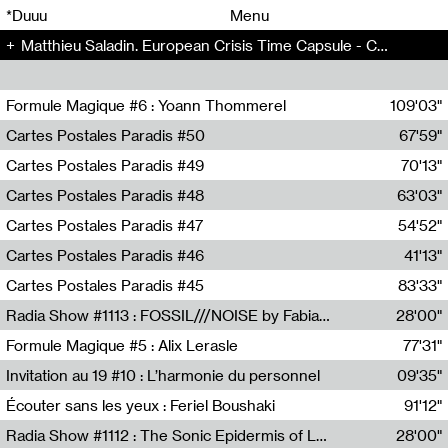
00
00
*Duuu
Menu
Matthieu Saladin. European Crisis Time Capsule - Chansons pour un ménage seul (1)
00
00
Formule Magique #6 : Yoann Thommerel
109'03"
Nathalie Lacroix,Yoann Thommerel
Cartes Postales Paradis #50
67'59"
Zoé Leroux
Cartes Postales Paradis #49
70'13"
Aurore Portales
Cartes Postales Paradis #48
63'03"
Mathias Dupaquier
Cartes Postales Paradis #47
54'52"
Raymond Engramer
Cartes Postales Paradis #46
41'13"
Sarah Banville
Cartes Postales Paradis #45
83'33"
Mateo Cuin
Radia Show #1113 : FOSSIL///NOISE by Fabiana Gibim / Wave Farm
28'00"
Wave Farm
Formule Magique #5 : Alix Lerasle
77'31"
Nathalie Lacroix
Invitation au 19 #10 : L’harmonie du personnel
09'35"
19, CRAC
Écouter sans les yeux : Feriel Boushaki
91'12"
Feriel Boushaki
Radia Show #1112 : The Sonic Epidermis of Lake Léman by Paul Courlet / Guest Slot
28'00"