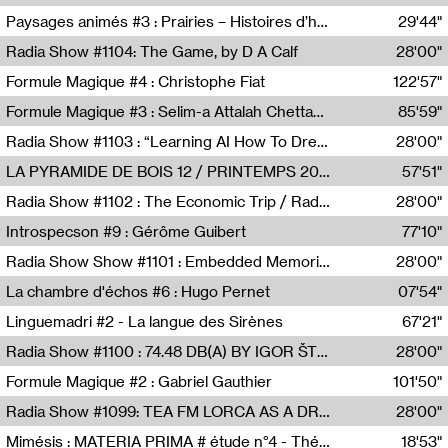
Revue Les Chambres,Marie-Hélène Lafon
Paysages animés #3 : Prairies – Histoires d’herbes et d’humains
29'44"
Anne Simon
Radia Show #1104: The Game, by D A Calf
28'00"
Radio One NZ
Formule Magique #4 : Christophe Fiat
122'57"
Nathalie Lacroix
Formule Magique #3 : Selim-a Attalah Chettaoui
85'59"
Nathalie Lacroix,Selim-a Attalah Chettaoui
Radia Show #1103 : “Learning AI How To Dream” by Sebastian Dingens (Radio Campus Bruxelles)
28'00"
Radio Campus Bruxelles
LA PYRAMIDE DE BOIS 12 / PRINTEMPS 2026
57'51"
Sammy Stein
Radia Show #1102 : The Economic Trip / Radio Grenouille
28'00"
Radio Grenouille
Introspecson #9 : Gérôme Guibert
77'10"
Pierre Henry,Gérôme Guibert
Radia Show Show #1101 : Embedded Memories by Jimmy Peggie / radioart106
28'00"
Jimmy Peggie,radioart106
La chambre d'échos #6 : Hugo Pernet
07'54"
Revue Les Chambres,Hugo Pernet
Linguemadri #2 - La langue des Sirènes
67'21"
Meris Angioletti
Radia Show #1100 : 74.48 DB(A) BY IGOR ŠTROMAJER FOR RADIO X
28'00"
radio x
Formule Magique #2 : Gabriel Gauthier
101'50"
Nathalie Lacroix,Gabriel Gauthier
Radia Show #1099: TEA FM LORCA AS A DREAM
28'00"
TEAFM
Mimésis : MATERIA PRIMA # étude n°4 - Théâtre de l’Aquarium
18'53"