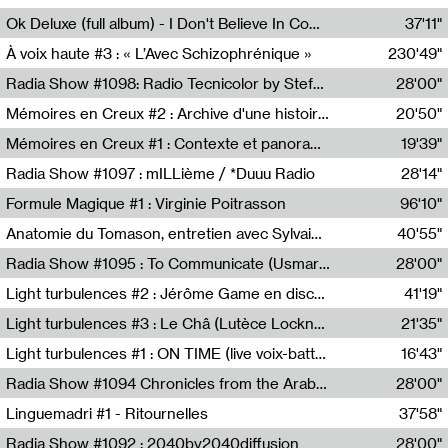
Francesco Russo,Scuola della Crisi
Ok Deluxe (full album) - I Don't Believe In Computing
37'11"
Corentin Canesson,Julien Tiberi,Charlie Hamish Jeffery
À voix haute #3 : « L’Avec Schizophrénique »
230'49"
Agathe Boulanger,Sybille Chevreuse,Carine Lendrin,Léna Monnier,Graziela Susin,Camille Zuber
Radia Show #1098: Radio Tecnicolor by Stefan Nussbaumer & Georg Zichy (Radio Orange 94.0)
28'00"
Radio Orange 94.0
Mémoires en Creux #2 : Archive d'une histoire artistique
20'50"
Sophie Auger-Grappin
Mémoires en Creux #1 : Contexte et panorama
19'39"
Sophie Auger-Grappin
Radia Show #1097 : mILLième / *Duuu Radio
28'14"
Cécile Tonizzo,Nicolas Couturier,Manuel Zenner,Aquila Lescene,Curtis Coco,Cyril Magnier
Formule Magique #1 : Virginie Poitrasson
96'10"
Nathalie Lacroix,Virginie Poitrasson
Anatomie du Tomason, entretien avec Sylvain Cardonnel
40'55"
Loraine Baud,Sylvain Cardonnel
Radia Show #1095 : To Communicate (Usmaradio)
28'00"
Usmaradio
Light turbulences #2 : Jérôme Game en discussion avec Thomas Corlin
41'19"
Jérôme Game,Thomas Corlin,Thierry Raynaud,Hubert Colas
Light turbulences #3 : Le Châ (Lutèce Lockness)
21'35"
Lutèce Lockness
Light turbulences #1 : ON TIME (live voix-batterie) avec Jérôme Game & Jean-Michel Espitallier
16'43"
Jérôme Game,Jean-Michel Espitallier
Radia Show #1094 Chronicles from the Arab Cold War by Ghazi Barakat
28'00"
Reboot.fm
Linguemadri #1 - Ritournelles
37'58"
Meris Angioletti
Radia Show #1092 : 2040by2040diffusion
28'00"