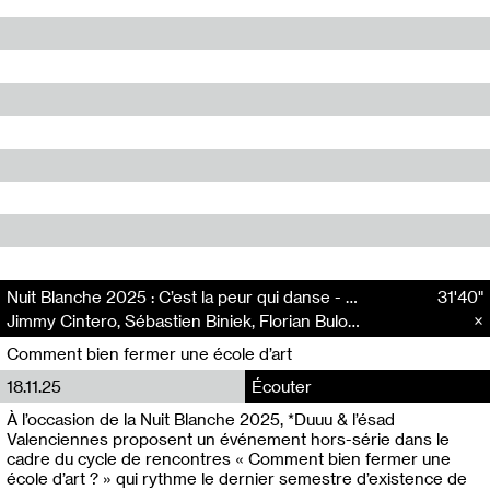
Nuit Blanche 2025 : C’est la peur qui danse - Continuité de revenus pour les artistes auteur·ices avec Jimmy Cintero
31'40"
Jimmy Cintero, Sébastien Biniek, Florian Bulou Fezard, Elizabeth Hale
Comment bien fermer une école d’art
18.11.25
Écouter
À l’occasion de la Nuit Blanche 2025, *Duuu & l’ésad
Valenciennes proposent un événement hors-série dans le
cadre du cycle de rencontres « Comment bien fermer une
école d’art ? » qui rythme le dernier semestre d’existence de