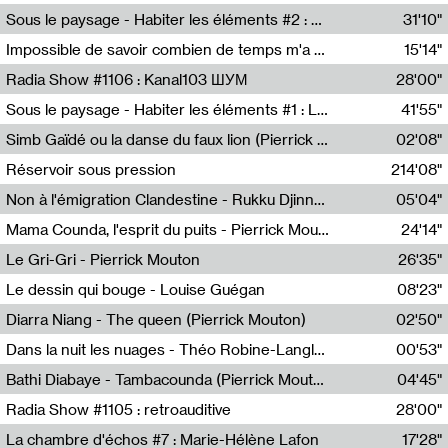
Radio Helsinki
Sous le paysage - Habiter les éléments #2 : Vers le tournant élémentaire
31'10"
Nastassja Martin
Impossible de savoir combien de temps m'a échappé
15'14"
Mélanie Blaison,Mateo Cuin
Radia Show #1106 : Kanal103 ШУМ
28'00"
Kanal103
Sous le paysage - Habiter les éléments #1 : Les éléments et les débordements du vivant
41'55"
Nastassja Martin
Simb Gaïdé ou la danse du faux lion (Pierrick Mouton)
02'08"
Pierrick Mouton,Simb Gaïdé
Réservoir sous pression
214'08"
Non à l'émigration Clandestine - Rukku Djinne Squad (Eden Tinto Collins)
05'04"
Eden Tinto Collins,Rukku Djinne
Mama Counda, l'esprit du puits - Pierrick Mouton
24'14"
Pierrick Mouton
Le Gri-Gri - Pierrick Mouton
26'35"
Pierrick Mouton
Le dessin qui bouge - Louise Guégan
08'23"
Louise Guégan
Diarra Niang - The queen (Pierrick Mouton)
02'50"
Pierrick Mouton,Diarra Niang
Dans la nuit les nuages - Théo Robine-Langlois
00'53"
Théo Robine-Langlois,LD Beat
Bathi Diabaye - Tambacounda (Pierrick Mouton)
04'45"
Pierrick Mouton,Bathi Diabaye
Radia Show #1105 : retroauditive
28'00"
Soundart Radio
La chambre d'échos #7 : Marie-Hélène Lafon
17'28"