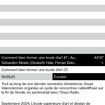
Comment bien fermer une école d’art #7 : Au bout du chemin… Au bout du fil…
43'31"
Sébastien Biniek, Elizabeth Hale, Florian Bulou Fezard
Comment bien fermer une école d’art (7)
19.09.25
Écouter
Tout au long de son dernier semestre d’existence, l’ésad
Valenciennes organise un cycle de rencontres radiodiffusé sur
la fin de l’école, en partenariat avec *Duuu Radio.
Septembre 2024. L’école supérieure d’art et design de