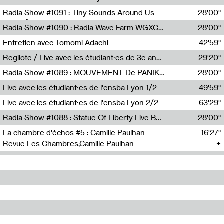
Diffusion FM
Radia Show #1091 : Tiny Sounds Around Us
28'00"
Radio Študent
Radia Show #1090 : Radia Wave Farm WGXC Corey De Juan Sherrard Jr Startalk
28'00"
Wave Farm
Entretien avec Tomomi Adachi
42'59"
Tomomi Adachi,Loraine Baud
Regilote / Live avec les étudiant·es de 3e année de l'EMA
29'20"
Nima Henryon,Athéna Noël,Amir Genillon,Ibourayane Ahmadi,Manelle Cherrih,Honorine Gibello,John Weeber,Manon Joseph
Radia Show #1089 : MOUVEMENT De PANIK (Radio Panik)
28'00"
Radio Panik
Live avec les étudiant·es de l'ensba Lyon 1/2
49'59"
Live avec les étudiant·es de l'ensba Lyon 2/2
63'29"
Radia Show #1088 : Statue Of Liberty Live By Ed Baxter (Resonance)
28'00"
Resonance
La chambre d'échos #5 : Camille Paulhan
16'27"
Revue Les Chambres,Camille Paulhan