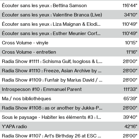
Écouter sans les yeux : Bettina Samson
116'44"
Bettina Samson
Écouter sans les yeux : Valentine Branca (Live)
34'10"
Valentine Branca
Écouter sans les yeux : Liza Maignan & Elodie Lecat
110'49"
Liza Maignan,Elodie Lecat
Écouter sans les yeux : Esther Meunier Corfdyr
110'49"
Esther Meunier Corfdyr
Cross Volume - vinyle
10'15"
Théo Robine-Langlois,Emilien Chesnot,Mia Trabalon
Cross Volume - entretien
11'16"
Théo Robine-Langlois,Emilien Chesnot,Mia Trabalon
Radia Show #1111 : Schisma Gulf, Isogloss & Lament For The Old Clock By Harvey Young / Resonance
28'00"
Resonance
Radia Show #1110 : Freeze, Asian Archive by Avita Maheen / Radio Worm
28'00"
Radio WORM
Radia Show #1109 : Funfair by Marius David / JET FM
28'00"
Jet FM
Introspecson #10 : Emmanuel Parent
111'33"
Pierre Henry,Emmanuel Parent
Ma / nos bibliothèques
65'39"
Sarah Tritz,Elene Lapiashivili,Justin Marconnet,Mateo Cuche,Esther Lechevalier,Suzie Lecroart,Romance Castelet
Radia Show #1108 : as or another by Jukka-Pekka Kervinen / Rádio Zero
28'00"
Radio Zero
Sous le paysage - Habiter les éléments #3 : Interprétations, rituels et symboliques des éléments
39'40"
Nastassja Martin
Y'APA radio
42'16"
Pierrick Mouton
Radia Show #1107 : Art's Birthday 26 at ESC - Medien Kunst Labor
28'00"