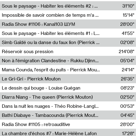
Radio Helsinki
Sous le paysage - Habiter les éléments #2 : Vers le tournant élémentaire
31'10"
Nastassja Martin
Impossible de savoir combien de temps m'a échappé
15'14"
Mélanie Blaison,Mateo Cuin
Radia Show #1106 : Kanal103 ШУМ
28'00"
Kanal103
Sous le paysage - Habiter les éléments #1 : Les éléments et les débordements du vivant
41'55"
Nastassja Martin
Simb Gaïdé ou la danse du faux lion (Pierrick Mouton)
02'08"
Pierrick Mouton,Simb Gaïdé
Réservoir sous pression
214'08"
Non à l'émigration Clandestine - Rukku Djinne Squad (Eden Tinto Collins)
05'04"
Eden Tinto Collins,Rukku Djinne
Mama Counda, l'esprit du puits - Pierrick Mouton
24'14"
Pierrick Mouton
Le Gri-Gri - Pierrick Mouton
26'35"
Pierrick Mouton
Le dessin qui bouge - Louise Guégan
08'23"
Louise Guégan
Diarra Niang - The queen (Pierrick Mouton)
02'50"
Pierrick Mouton,Diarra Niang
Dans la nuit les nuages - Théo Robine-Langlois
00'53"
Théo Robine-Langlois,LD Beat
Bathi Diabaye - Tambacounda (Pierrick Mouton)
04'45"
Pierrick Mouton,Bathi Diabaye
Radia Show #1105 : retroauditive
28'00"
Soundart Radio
La chambre d'échos #7 : Marie-Hélène Lafon
17'28"