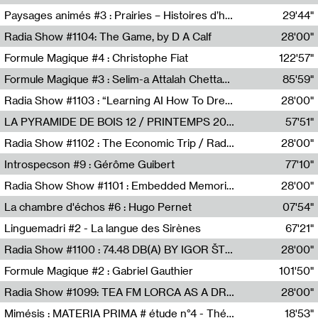
Revue Les Chambres,Marie-Hélène Lafon
Paysages animés #3 : Prairies – Histoires d’herbes et d’humains
29'44"
Anne Simon
Radia Show #1104: The Game, by D A Calf
28'00"
Radio One NZ
Formule Magique #4 : Christophe Fiat
122'57"
Nathalie Lacroix
Formule Magique #3 : Selim-a Attalah Chettaoui
85'59"
Nathalie Lacroix,Selim-a Attalah Chettaoui
Radia Show #1103 : “Learning AI How To Dream” by Sebastian Dingens (Radio Campus Bruxelles)
28'00"
Radio Campus Bruxelles
LA PYRAMIDE DE BOIS 12 / PRINTEMPS 2026
57'51"
Sammy Stein
Radia Show #1102 : The Economic Trip / Radio Grenouille
28'00"
Radio Grenouille
Introspecson #9 : Gérôme Guibert
77'10"
Pierre Henry,Gérôme Guibert
Radia Show Show #1101 : Embedded Memories by Jimmy Peggie / radioart106
28'00"
Jimmy Peggie,radioart106
La chambre d'échos #6 : Hugo Pernet
07'54"
Revue Les Chambres,Hugo Pernet
Linguemadri #2 - La langue des Sirènes
67'21"
Meris Angioletti
Radia Show #1100 : 74.48 DB(A) BY IGOR ŠTROMAJER FOR RADIO X
28'00"
radio x
Formule Magique #2 : Gabriel Gauthier
101'50"
Nathalie Lacroix,Gabriel Gauthier
Radia Show #1099: TEA FM LORCA AS A DREAM
28'00"
TEAFM
Mimésis : MATERIA PRIMA # étude n°4 - Théâtre de l’Aquarium
18'53"