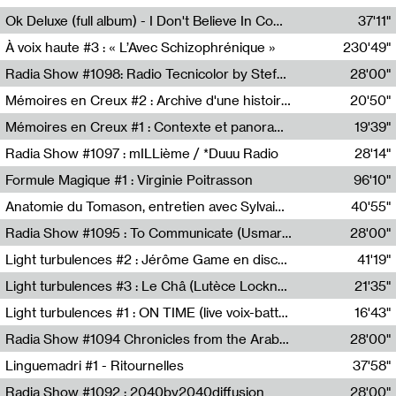
Francesco Russo,Scuola della Crisi
Ok Deluxe (full album) - I Don't Believe In Computing
37'11"
Corentin Canesson,Julien Tiberi,Charlie Hamish Jeffery
À voix haute #3 : « L’Avec Schizophrénique »
230'49"
Agathe Boulanger,Sybille Chevreuse,Carine Lendrin,Léna Monnier,Graziela Susin,Camille Zuber
Radia Show #1098: Radio Tecnicolor by Stefan Nussbaumer & Georg Zichy (Radio Orange 94.0)
28'00"
Radio Orange 94.0
Mémoires en Creux #2 : Archive d'une histoire artistique
20'50"
Sophie Auger-Grappin
Mémoires en Creux #1 : Contexte et panorama
19'39"
Sophie Auger-Grappin
Radia Show #1097 : mILLième / *Duuu Radio
28'14"
Cécile Tonizzo,Nicolas Couturier,Manuel Zenner,Aquila Lescene,Curtis Coco,Cyril Magnier
Formule Magique #1 : Virginie Poitrasson
96'10"
Nathalie Lacroix,Virginie Poitrasson
Anatomie du Tomason, entretien avec Sylvain Cardonnel
40'55"
Loraine Baud,Sylvain Cardonnel
Radia Show #1095 : To Communicate (Usmaradio)
28'00"
Usmaradio
Light turbulences #2 : Jérôme Game en discussion avec Thomas Corlin
41'19"
Jérôme Game,Thomas Corlin,Thierry Raynaud,Hubert Colas
Light turbulences #3 : Le Châ (Lutèce Lockness)
21'35"
Lutèce Lockness
Light turbulences #1 : ON TIME (live voix-batterie) avec Jérôme Game & Jean-Michel Espitallier
16'43"
Jérôme Game,Jean-Michel Espitallier
Radia Show #1094 Chronicles from the Arab Cold War by Ghazi Barakat
28'00"
Reboot.fm
Linguemadri #1 - Ritournelles
37'58"
Meris Angioletti
Radia Show #1092 : 2040by2040diffusion
28'00"