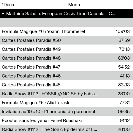
00
00
*Duuu
Menu
Matthieu Saladin. European Crisis Time Capsule - Chansons pour un ménage seul (1)
00
00
Formule Magique #6 : Yoann Thommerel
109'03"
Nathalie Lacroix,Yoann Thommerel
Cartes Postales Paradis #50
67'59"
Zoé Leroux
Cartes Postales Paradis #49
70'13"
Aurore Portales
Cartes Postales Paradis #48
63'03"
Mathias Dupaquier
Cartes Postales Paradis #47
54'52"
Raymond Engramer
Cartes Postales Paradis #46
41'13"
Sarah Banville
Cartes Postales Paradis #45
83'33"
Mateo Cuin
Radia Show #1113 : FOSSIL///NOISE by Fabiana Gibim / Wave Farm
28'00"
Wave Farm
Formule Magique #5 : Alix Lerasle
77'31"
Nathalie Lacroix
Invitation au 19 #10 : L’harmonie du personnel
09'35"
19, CRAC
Écouter sans les yeux : Feriel Boushaki
91'12"
Feriel Boushaki
Radia Show #1112 : The Sonic Epidermis of Lake Léman by Paul Courlet / Guest Slot
28'00"