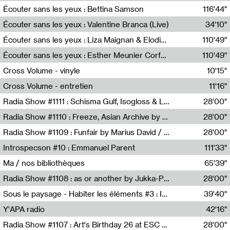
Écouter sans les yeux : Bettina Samson
116'44"
Bettina Samson
Écouter sans les yeux : Valentine Branca (Live)
34'10"
Valentine Branca
Écouter sans les yeux : Liza Maignan & Elodie Lecat
110'49"
Liza Maignan,Elodie Lecat
Écouter sans les yeux : Esther Meunier Corfdyr
110'49"
Esther Meunier Corfdyr
Cross Volume - vinyle
10'15"
Théo Robine-Langlois,Emilien Chesnot,Mia Trabalon
Cross Volume - entretien
11'16"
Théo Robine-Langlois,Emilien Chesnot,Mia Trabalon
Radia Show #1111 : Schisma Gulf, Isogloss & Lament For The Old Clock By Harvey Young / Resonance
28'00"
Resonance
Radia Show #1110 : Freeze, Asian Archive by Avita Maheen / Radio Worm
28'00"
Radio WORM
Radia Show #1109 : Funfair by Marius David / JET FM
28'00"
Jet FM
Introspecson #10 : Emmanuel Parent
111'33"
Pierre Henry,Emmanuel Parent
Ma / nos bibliothèques
65'39"
Sarah Tritz,Elene Lapiashivili,Justin Marconnet,Mateo Cuche,Esther Lechevalier,Suzie Lecroart,Romance Castelet
Radia Show #1108 : as or another by Jukka-Pekka Kervinen / Rádio Zero
28'00"
Radio Zero
Sous le paysage - Habiter les éléments #3 : Interprétations, rituels et symboliques des éléments
39'40"
Nastassja Martin
Y'APA radio
42'16"
Pierrick Mouton
Radia Show #1107 : Art's Birthday 26 at ESC - Medien Kunst Labor
28'00"