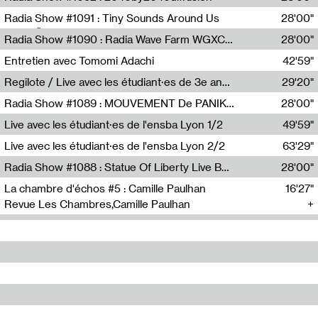
Diffusion FM
Radia Show #1091 : Tiny Sounds Around Us
28'00"
Radio Študent
Radia Show #1090 : Radia Wave Farm WGXC Corey De Juan Sherrard Jr Startalk
28'00"
Wave Farm
Entretien avec Tomomi Adachi
42'59"
Tomomi Adachi,Loraine Baud
Regilote / Live avec les étudiant·es de 3e année de l'EMA
29'20"
Nima Henryon,Athéna Noël,Amir Genillon,Ibourayane Ahmadi,Manelle Cherrih,Honorine Gibello,John Weeber,Manon Joseph
Radia Show #1089 : MOUVEMENT De PANIK (Radio Panik)
28'00"
Radio Panik
Live avec les étudiant·es de l'ensba Lyon 1/2
49'59"
Live avec les étudiant·es de l'ensba Lyon 2/2
63'29"
Radia Show #1088 : Statue Of Liberty Live By Ed Baxter (Resonance)
28'00"
Resonance
La chambre d'échos #5 : Camille Paulhan
16'27"
Revue Les Chambres,Camille Paulhan