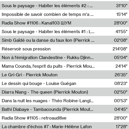
Radio Helsinki
Sous le paysage - Habiter les éléments #2 : Vers le tournant élémentaire
31'10"
Nastassja Martin
Impossible de savoir combien de temps m'a échappé
15'14"
Mélanie Blaison,Mateo Cuin
Radia Show #1106 : Kanal103 ШУМ
28'00"
Kanal103
Sous le paysage - Habiter les éléments #1 : Les éléments et les débordements du vivant
41'55"
Nastassja Martin
Simb Gaïdé ou la danse du faux lion (Pierrick Mouton)
02'08"
Pierrick Mouton,Simb Gaïdé
Réservoir sous pression
214'08"
Non à l'émigration Clandestine - Rukku Djinne Squad (Eden Tinto Collins)
05'04"
Eden Tinto Collins,Rukku Djinne
Mama Counda, l'esprit du puits - Pierrick Mouton
24'14"
Pierrick Mouton
Le Gri-Gri - Pierrick Mouton
26'35"
Pierrick Mouton
Le dessin qui bouge - Louise Guégan
08'23"
Louise Guégan
Diarra Niang - The queen (Pierrick Mouton)
02'50"
Pierrick Mouton,Diarra Niang
Dans la nuit les nuages - Théo Robine-Langlois
00'53"
Théo Robine-Langlois,LD Beat
Bathi Diabaye - Tambacounda (Pierrick Mouton)
04'45"
Pierrick Mouton,Bathi Diabaye
Radia Show #1105 : retroauditive
28'00"
Soundart Radio
La chambre d'échos #7 : Marie-Hélène Lafon
17'28"