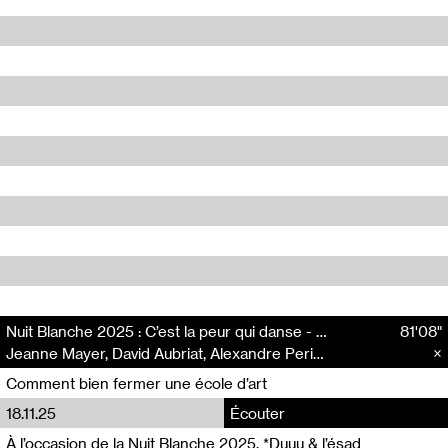
Nuit Blanche 2025 : C’est la peur qui danse - Témoignages et paroles d’étudiant·es et d’enseignant·es
81'08"
Jeanne Mayer, David Aubriat, Alexandre Perigot, Stephen Starling, Petr Obelik, Stéphane Dwernicki, Alice Vergara, Mathilde Lefeuvre, Jean-Baptiste Talma
Comment bien fermer une école d’art
18.11.25
Écouter
À l’occasion de la Nuit Blanche 2025, *Duuu & l’ésad