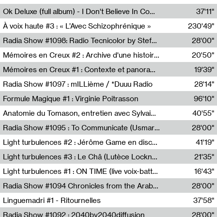
Francesco Russo,Scuola della Crisi
Ok Deluxe (full album) - I Don't Believe In Computing
37'11"
Corentin Canesson,Julien Tiberi,Charlie Hamish Jeffery
À voix haute #3 : « L’Avec Schizophrénique »
230'49"
Agathe Boulanger,Sybille Chevreuse,Carine Lendrin,Léna Monnier,Graziela Susin,Camille Zuber
Radia Show #1098: Radio Tecnicolor by Stefan Nussbaumer & Georg Zichy (Radio Orange 94.0)
28'00"
Radio Orange 94.0
Mémoires en Creux #2 : Archive d'une histoire artistique
20'50"
Sophie Auger-Grappin
Mémoires en Creux #1 : Contexte et panorama
19'39"
Sophie Auger-Grappin
Radia Show #1097 : mILLième / *Duuu Radio
28'14"
Cécile Tonizzo,Nicolas Couturier,Manuel Zenner,Aquila Lescene,Curtis Coco,Cyril Magnier
Formule Magique #1 : Virginie Poitrasson
96'10"
Nathalie Lacroix,Virginie Poitrasson
Anatomie du Tomason, entretien avec Sylvain Cardonnel
40'55"
Loraine Baud,Sylvain Cardonnel
Radia Show #1095 : To Communicate (Usmaradio)
28'00"
Usmaradio
Light turbulences #2 : Jérôme Game en discussion avec Thomas Corlin
41'19"
Jérôme Game,Thomas Corlin,Thierry Raynaud,Hubert Colas
Light turbulences #3 : Le Châ (Lutèce Lockness)
21'35"
Lutèce Lockness
Light turbulences #1 : ON TIME (live voix-batterie) avec Jérôme Game & Jean-Michel Espitallier
16'43"
Jérôme Game,Jean-Michel Espitallier
Radia Show #1094 Chronicles from the Arab Cold War by Ghazi Barakat
28'00"
Reboot.fm
Linguemadri #1 - Ritournelles
37'58"
Meris Angioletti
Radia Show #1092 : 2040by2040diffusion
28'00"