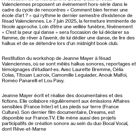
Valenciennes proposent un événement hors-série dans le
cadre du cycle de rencontres « Comment bien fermer une
école d’art ? » qui rythme le dernier semestre d’existence de
l’ésad Valenciennes. Le 7 juin 2025, la fermeture imminente de
l’école approche. Loin d’être une veillée funèbre, l’événement
« C’est la peur qui danse » sera l’occasion de lui déclarer sa
flamme, de rêver à l’avenir, de lui dédier une danse, de lire des
haïkus et de se détendre lors d’un midnight book club.
Restitution du workshop de Jeanne Mayer à l’ésad
Valenciennes, où se sont mêlés haïkus sonores, reportages et
témoignages d’étudiant·es. Avec Laurette Bremme, Célia
Colas, Titouan Lacroix, Camomille Leguiader, Anouk Malfoi,
Roméo Panarelli et Lou Pavy.
Jeanne Mayer écrit et réalise des documentaires et des
fictions. Elle collabore régulièrement aux émissions Affaires
sensibles (France Inter) et Les pieds sur terre (France
Culture). Son dernier film documentaire, Dreams, est
disponible sur France.TV. Elle mène aussi des projets
participatifs de création sonore au sein du duo Bocal Vocal,
dont Rêve-et-Marne