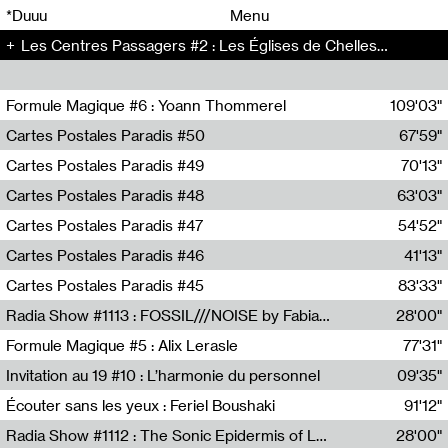
00
00
*Duuu
Menu
Les Centres Passagers #2 : Les Églises de Chelles - Les Centres Passagers (2)
00
00
Formule Magique #6 : Yoann Thommerel
109'03"
Nathalie Lacroix,Yoann Thommerel
Cartes Postales Paradis #50
67'59"
Zoé Leroux
Cartes Postales Paradis #49
70'13"
Aurore Portales
Cartes Postales Paradis #48
63'03"
Mathias Dupaquier
Cartes Postales Paradis #47
54'52"
Raymond Engramer
Cartes Postales Paradis #46
41'13"
Sarah Banville
Cartes Postales Paradis #45
83'33"
Mateo Cuin
Radia Show #1113 : FOSSIL///NOISE by Fabiana Gibim / Wave Farm
28'00"
Wave Farm
Formule Magique #5 : Alix Lerasle
77'31"
Nathalie Lacroix
Invitation au 19 #10 : L’harmonie du personnel
09'35"
19, CRAC
Écouter sans les yeux : Feriel Boushaki
91'12"
Feriel Boushaki
Radia Show #1112 : The Sonic Epidermis of Lake Léman by Paul Courlet / Guest Slot
28'00"