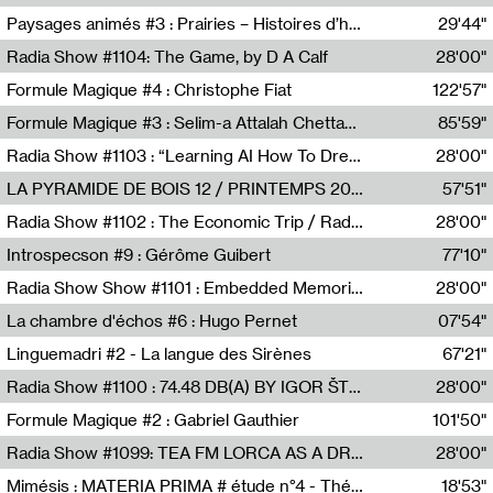
Revue Les Chambres,Marie-Hélène Lafon
Paysages animés #3 : Prairies – Histoires d’herbes et d’humains
29'44"
Anne Simon
Radia Show #1104: The Game, by D A Calf
28'00"
Radio One NZ
Formule Magique #4 : Christophe Fiat
122'57"
Nathalie Lacroix
Formule Magique #3 : Selim-a Attalah Chettaoui
85'59"
Nathalie Lacroix,Selim-a Attalah Chettaoui
Radia Show #1103 : “Learning AI How To Dream” by Sebastian Dingens (Radio Campus Bruxelles)
28'00"
Radio Campus Bruxelles
LA PYRAMIDE DE BOIS 12 / PRINTEMPS 2026
57'51"
Sammy Stein
Radia Show #1102 : The Economic Trip / Radio Grenouille
28'00"
Radio Grenouille
Introspecson #9 : Gérôme Guibert
77'10"
Pierre Henry,Gérôme Guibert
Radia Show Show #1101 : Embedded Memories by Jimmy Peggie / radioart106
28'00"
Jimmy Peggie,radioart106
La chambre d'échos #6 : Hugo Pernet
07'54"
Revue Les Chambres,Hugo Pernet
Linguemadri #2 - La langue des Sirènes
67'21"
Meris Angioletti
Radia Show #1100 : 74.48 DB(A) BY IGOR ŠTROMAJER FOR RADIO X
28'00"
radio x
Formule Magique #2 : Gabriel Gauthier
101'50"
Nathalie Lacroix,Gabriel Gauthier
Radia Show #1099: TEA FM LORCA AS A DREAM
28'00"
TEAFM
Mimésis : MATERIA PRIMA # étude n°4 - Théâtre de l’Aquarium
18'53"