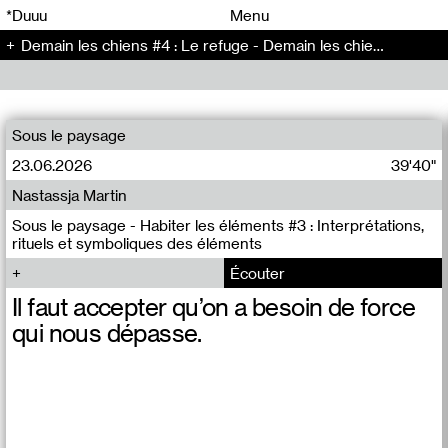
00
00
*Duuu
Menu
Demain les chiens #4 : Le refuge - Demain les chiens (4)
00
00
Sous le paysage
23.06.2026
39'40"
Nastassja Martin
Sous le paysage - Habiter les éléments #3 : Interprétations,
rituels et symboliques des éléments
Écouter
Il faut accepter qu’on a besoin de force
qui nous dépasse.