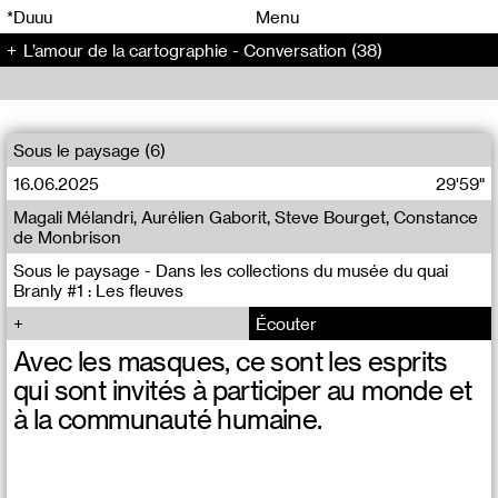
00
00
*Duuu
Menu
L’amour de la cartographie - Conversation (38)
00
00
Sous le paysage (6)
16.06.2025
29'59"
Magali Mélandri, Aurélien Gaborit, Steve Bourget, Constance
de Monbrison
Sous le paysage - Dans les collections du musée du quai
Branly #1 : Les fleuves
Écouter
Avec les masques, ce sont les esprits
qui sont invités à participer au monde et
à la communauté humaine.