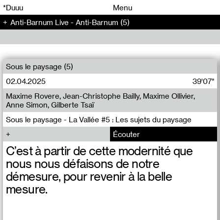
00
00
*Duuu
Menu
Anti-Barnum Live - Anti-Barnum (5)
00
00
Sous le paysage (5)
02.04.2025
39'07"
Maxime Rovere, Jean-Christophe Bailly, Maxime Ollivier,
Anne Simon, Gilberte Tsaï
Sous le paysage - La Vallée #5 : Les sujets du paysage
Écouter
C’est à partir de cette modernité que
nous nous défaisons de notre
démesure, pour revenir à la belle
mesure.