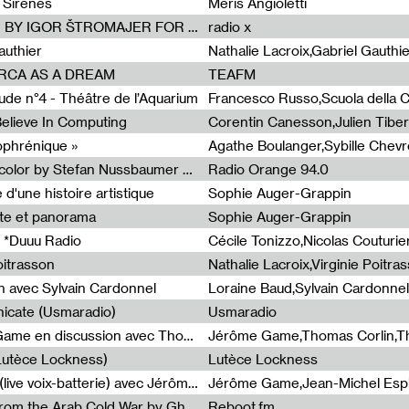
 Sirènes
Meris Angioletti
Radia Show #1100 : 74.48 DB(A) BY IGOR ŠTROMAJER FOR RADIO X
radio x
authier
Nathalie Lacroix,Gabriel Gauthi
ORCA AS A DREAM
TEAFM
de n°4 - Théâtre de l’Aquarium
Francesco Russo,Scuola della Cr
 Believe In Computing
zophrénique »
Radia Show #1098: Radio Tecnicolor by Stefan Nussbaumer & Georg Zichy (Radio Orange 94.0)
Radio Orange 94.0
d'une histoire artistique
Sophie Auger-Grappin
te et panorama
Sophie Auger-Grappin
 *Duuu Radio
oitrasson
Nathalie Lacroix,Virginie Poitra
n avec Sylvain Cardonnel
Loraine Baud,Sylvain Cardonnel
icate (Usmaradio)
Usmaradio
Light turbulences #2 : Jérôme Game en discussion avec Thomas Corlin
(Lutèce Lockness)
Lutèce Lockness
Light turbulences #1 : ON TIME (live voix-batterie) avec Jérôme Game & Jean-Michel Espitallier
Jérôme Game,Jean-Michel Espit
Radia Show #1094 Chronicles from the Arab Cold War by Ghazi Barakat
Reboot.fm