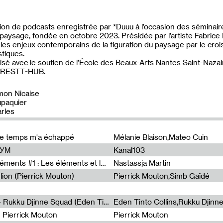
tion de podcasts enregistrée par *Duuu à l’occasion des séminair
paysage, fondée en octobre 2023. Présidée par l’artiste Fabrice 
 les enjeux contemporains de la figuration du paysage par le cro
stiques.
isé avec le soutien de l’École des Beaux-Arts Nantes Saint-Naza
FORESTT-HUB.
imon Nicaise
upaquier
rles
de temps m'a échappé
Mélanie Blaison,Mateo Cuin
ШУМ
Kanal103
Sous le paysage - Habiter les éléments #1 : Les éléments et les débordements du vivant
Nastassja Martin
lion (Pierrick Mouton)
Pierrick Mouton,Simb Gaïdé
Non à l'émigration Clandestine - Rukku Djinne Squad (Eden Tinto Collins)
Eden Tinto Collins,Rukku Djinn
- Pierrick Mouton
Pierrick Mouton