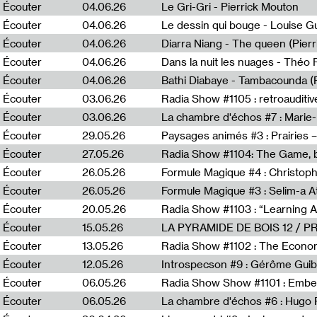
Écouter
04.06.26
Le Gri-Gri - Pierrick Mouton
Écouter
04.06.26
Le dessin qui bouge - Louise 
Écouter
04.06.26
Diarra Niang - The queen (Pier
Écouter
04.06.26
Dans la nuit les nuages - Théo
Écouter
04.06.26
Bathi Diabaye - Tambacounda (P
Écouter
03.06.26
Radia Show #1105 : retroauditiv
Écouter
03.06.26
La chambre d'échos #7 : Marie
Écouter
29.05.26
Écouter
27.05.26
Radia Show #1104: The Game, b
Écouter
26.05.26
Formule Magique #4 : Christoph
Écouter
26.05.26
Formule Magique #3 : Selim-a A
Écouter
20.05.26
Écouter
15.05.26
LA PYRAMIDE DE BOIS 12 / 
Écouter
13.05.26
Radia Show #1102 : The Economi
Écouter
12.05.26
Introspecson #9 : Gérôme Guib
Écouter
06.05.26
Écouter
06.05.26
La chambre d'échos #6 : Hugo 