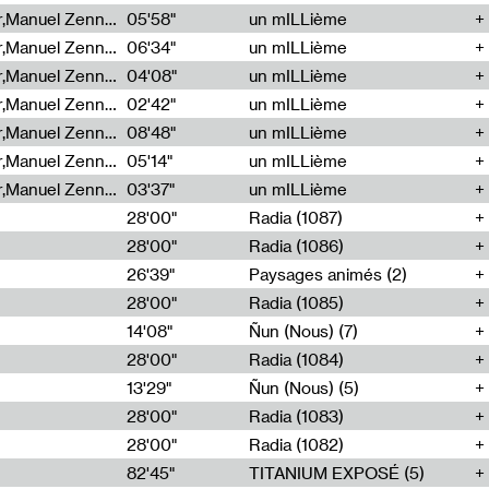
Cécile Tonizzo,Nicolas Couturier,Manuel Zenner,Aquila Lescene,Curtis Coco,Cyril Magnier
05'58"
un mILLième
Cécile Tonizzo,Nicolas Couturier,Manuel Zenner,Aquila Lescene,Curtis Coco,Cyril Magnier
06'34"
un mILLième
Cécile Tonizzo,Nicolas Couturier,Manuel Zenner,Aquila Lescene,Curtis Coco,Cyril Magnier
04'08"
un mILLième
Cécile Tonizzo,Nicolas Couturier,Manuel Zenner,Aquila Lescene,Curtis Coco,Cyril Magnier
02'42"
un mILLième
Cécile Tonizzo,Nicolas Couturier,Manuel Zenner,Aquila Lescene,Curtis Coco,Cyril Magnier
08'48"
un mILLième
Cécile Tonizzo,Nicolas Couturier,Manuel Zenner,Aquila Lescene,Curtis Coco,Cyril Magnier
05'14"
un mILLième
Cécile Tonizzo,Nicolas Couturier,Manuel Zenner,Aquila Lescene,Curtis Coco,Cyril Magnier
03'37"
un mILLième
28'00"
Radia (1087)
28'00"
Radia (1086)
26'39"
Paysages animés (2)
28'00"
Radia (1085)
14'08"
Ñun (Nous) (7)
28'00"
Radia (1084)
13'29"
Ñun (Nous) (5)
28'00"
Radia (1083)
28'00"
Radia (1082)
82'45"
TITANIUM EXPOSÉ (5)