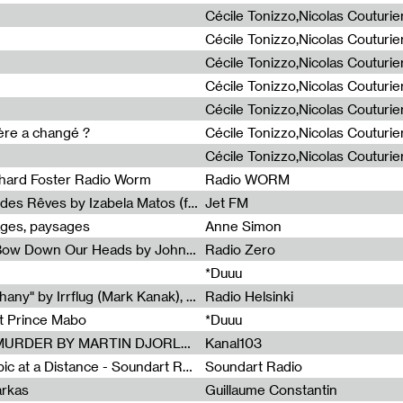
ière a changé ?
chard Foster Radio Worm
Radio WORM
Radia Show #1086 : La Couleur des Rêves by Izabela Matos (for Jet FM)
Jet FM
ages, paysages
Anne Simon
Radia Show #1085 : When We Bow Down Our Heads by John Roach (Radia edit, Rádio Zero)
Radio Zero
*Duuu
Radia Show #1084 : "Silver Epiphany" by Irrflug (Mark Kanak), featuring Jarboe and Blixa Bargeld (for Radio Helsinki)
Radio Helsinki
et Prince Mabo
*Duuu
Radia Show #1083 : MUSIC IS MURDER BY MARTIN DJORLEV (KANAL103)
Kanal103
Radia Show #1082 : Spooky Aspic at a Distance - Soundart Radio
Soundart Radio
arkas
Guillaume Constantin