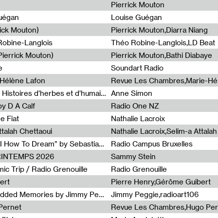
Pierrick Mouton
Guégan
Louise Guégan
rick Mouton)
Pierrick Mouton,Diarra Niang
 Robine-Langlois
Théo Robine-Langlois,LD Beat
ierrick Mouton)
Pierrick Mouton,Bathi Diabaye
e
Soundart Radio
-Hélène Lafon
Revue Les Chambres,Marie-Hé
Paysages animés #3 : Prairies – Histoires d’herbes et d’humains
Anne Simon
y D A Calf
Radio One NZ
e Fiat
Nathalie Lacroix
ttalah Chettaoui
Nathalie Lacroix,Selim-a Attala
Radia Show #1103 : “Learning AI How To Dream” by Sebastian Dingens (Radio Campus Bruxelles)
Radio Campus Bruxelles
PRINTEMPS 2026
Sammy Stein
c Trip / Radio Grenouille
Radio Grenouille
ert
Pierre Henry,Gérôme Guibert
Radia Show Show #1101 : Embedded Memories by Jimmy Peggie / radioart106
Jimmy Peggie,radioart106
Pernet
Revue Les Chambres,Hugo Per