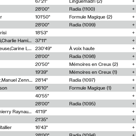
67'21"
Linguemadri (2)
28'00"
Radia (1100)
er
101'50"
Formule Magique (2)
28'00"
Radia (1099)
isi
18'53"
Corentin Canesson,Julien Tiberi,Charlie Hamish Jeffery
37'11"
Agathe Boulanger,Sybille Chevreuse,Carine Lendrin,Léna Monnier,Graziela Susin,Camille Zuber
230'49"
À voix haute
28'00"
Radia (1098)
20'50"
Mémoires en Creux (2)
19'39"
Mémoires en Creux (1)
Cécile Tonizzo,Nicolas Couturier,Manuel Zenner,Aquila Lescene,Curtis Coco,Cyril Magnier
28'14"
Radia (1097)
sson
96'10"
Formule Magique (1)
40'55"
28'00"
Radia (1095)
Jérôme Game,Thomas Corlin,Thierry Raynaud,Hubert Colas
41'19"
21'35"
allier
16'43"
28'00"
Radia (1094)