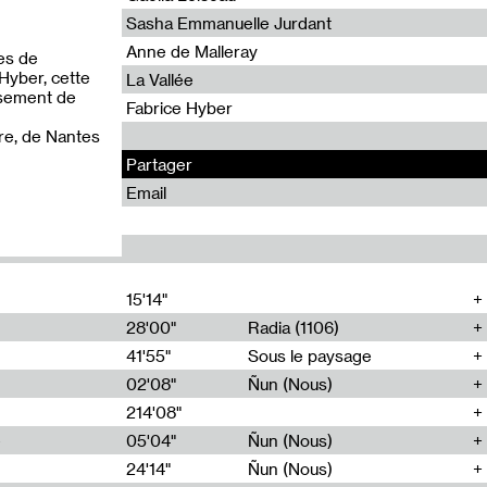
Sasha Emmanuelle Jurdant
Anne de Malleray
es de
Hyber, cette
La Vallée
isement de
Fabrice Hyber
ire, de Nantes
Partager
Email
15'14"
28'00"
Radia (1106)
41'55"
Sous le paysage
02'08"
Ñun (Nous)
214'08"
e
05'04"
Ñun (Nous)
24'14"
Ñun (Nous)