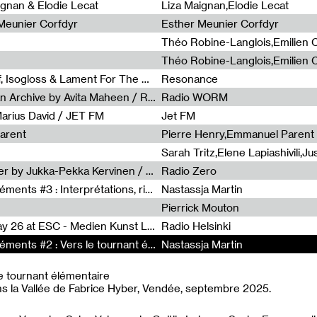
0
ignan & Elodie Lecat
Liza Maignan,Elodie Lecat
 Meunier Corfdyr
Esther Meunier Corfdyr
Radia Show #1111 : Schisma Gulf, Isogloss & Lament For The Old Clock By Harvey Young / Resonance
Resonance
Radia Show #1110 : Freeze, Asian Archive by Avita Maheen / Radio Worm
Radio WORM
Marius David / JET FM
Jet FM
arent
Pierre Henry,Emmanuel Parent
Radia Show #1108 : as or another by Jukka-Pekka Kervinen / Rádio Zero
Radio Zero
Sous le paysage - Habiter les éléments #3 : Interprétations, rituels et symboliques des éléments
Nastassja Martin
Pierrick Mouton
Radia Show #1107 : Art's Birthday 26 at ESC - Medien Kunst Labor
Radio Helsinki
Sous le paysage - Habiter les éléments #2 : Vers le tournant élémentaire
Sous le paysage - Habiter les éléments #2 : Vers le tournant élémentaire
Nastassja Martin
Nastassja Martin
le tournant élémentaire
ns la Vallée de Fabrice Hyber, Vendée, septembre 2025.