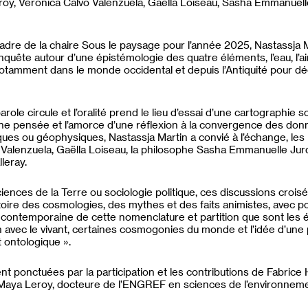
roy, Veronica Calvo Valenzuela, Gaëlla Loiseau, Sasha Emmanuel
cadre de la chaire Sous le paysage pour l’année 2025, Nastassja
uête autour d’une épistémologie des quatre éléments, l’eau, l’air, 
 notamment dans le monde occidental et depuis l’Antiquité pour dé
role circule et l’oralité prend le lieu d’essai d’une cartographie 
une pensée et l’amorce d’une réflexion à la convergence des do
ifiques ou géophysiques, Nastassja Martin a convié à l’échange, les
Valenzuela, Gaëlla Loiseau, la philosophe Sasha Emmanuelle Jurd
leray.
iences de la Terre ou sociologie politique, ces discussions crois
toire des cosmologies, des mythes et des faits animistes, avec p
n contemporaine de cette nomenclature et partition que sont les 
n avec le vivant, certaines cosmogonies du monde et l’idée d’un
 ontologique ».
 ponctuées par la participation et les contributions de Fabrice H
Maya Leroy, docteure de l’ENGREF en sciences de l’environneme