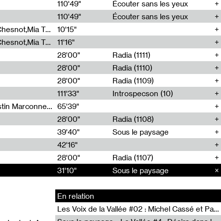
00
110'49"
Écouter sans les yeux
110'49"
Écouter sans les yeux
Théo Robine-Langlois,Emilien Chesnot,Mia Trabalon
10'15"
Théo Robine-Langlois,Emilien Chesnot,Mia Trabalon
11'16"
28'00"
Radia (1111)
28'00"
Radia (1110)
28'00"
Radia (1109)
111'33"
Introspecson (10)
Sarah Tritz,Elene Lapiashivili,Justin Marconnet,Mateo Cuche,Esther Lechevalier,Suzie Lecroart,Romance Castelet
65'39"
28'00"
Radia (1108)
39'40"
Sous le paysage
42'16"
28'00"
Radia (1107)
31'10"
31'10"
Sous le paysage
Sous le paysage
En relation
Les Voix de la Vallée #02 : Michel Cassé et Pascal Rousseau