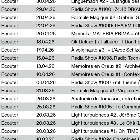
Écouter
30.04.26
Linguemadri #2 - La langue des
Écouter
29.04.26
Écouter
28.04.26
Formule Magique #2 : Gabriel G
Écouter
22.04.26
Radia Show #1099: TEA FM L
Écouter
20.04.26
Mimésis : MATERIA PRIMA # étu
Écouter
18.04.26
Ok Deluxe (full album) - I Don't
Écouter
17.04.26
À voix haute #3 : « L’Avec Schi
Écouter
15.04.26
Écouter
13.04.26
Mémoires en Creux #2 : Archive 
Écouter
10.04.26
Mémoires en Creux #1 : Contex
Écouter
08.04.26
Radia Show #1097 : mILLième /
Écouter
31.03.26
Formule Magique #1 : Virginie P
Écouter
26.03.26
Anatomie du Tomason, entretie
Écouter
25.03.26
Radia Show #1095 : To Commun
Écouter
20.03.26
Écouter
20.03.26
Light turbulences #3 : Le Châ 
Écouter
20.03.26
Écouter
18.03.26