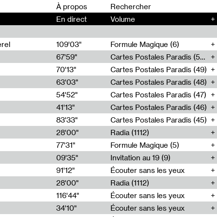
00
À propos
En direct
Volume
+
rel
109'03"
Formule Magique (6)
67'59"
Cartes Postales Paradis (50)
70'13"
Cartes Postales Paradis (49)
63'03"
Cartes Postales Paradis (48)
54'52"
Cartes Postales Paradis (47)
41'13"
Cartes Postales Paradis (46)
83'33"
Cartes Postales Paradis (45)
28'00"
Radia (1112)
77'31"
Formule Magique (5)
09'35"
Invitation au 19 (9)
91'12"
Écouter sans les yeux
28'00"
Radia (1112)
116'44"
Écouter sans les yeux
34'10"
Écouter sans les yeux