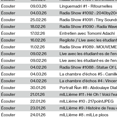
Écouter
09.03.26
Linguemadri #1 - Ritournelles
Écouter
04.03.26
Radia Show #1092 : 2040by204
Écouter
25.02.26
Radia Show #1091 : Tiny Sound
Écouter
18.02.26
Écouter
17.02.26
Entretien avec Tomomi Adachi
Écouter
16.02.26
Regilote / Live avec les étudia
Écouter
11.02.26
Radia Show #1089 : MOUVEMEN
Écouter
09.02.26
Live avec les étudiant·es de l'e
Écouter
09.02.26
Live avec les étudiant·es de l'
Écouter
04.02.26
Écouter
04.03.26
La chambre d'échos #5 : Camill
Écouter
04.02.26
La chambre d'échos #4 : Vince
Écouter
30.01.26
Portrait Ñun #8 : Abdoulaye Dial
Écouter
21.01.26
mILLième #11 : Hé Oh ! Voici l'ea
Écouter
22.01.26
mILLième #10 : 217pointJPEG
Écouter
23.01.26
mILLième #9 : Histoire de l'eau de
Écouter
24.01.26
mILLième #8 : mILLe plocs