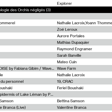
0
Explorer
ologie des Orchis négligés (3)
hommerel
Nathalie Lacroix,Yoann Thomme
Zoé Leroux
Aurore Portales
Mathias Dupaquier
Raymond Engramer
Sarah Banville
Mateo Cuin
Radia Show #1113 : FOSSIL///NOISE by Fabiana Gibim / Wave Farm
Wave Farm
le
Nathalie Lacroix
e du personnel
19, CRAC
Boushaki
Feriel Boushaki
Radia Show #1112 : The Sonic Epidermis of Lake Léman by Paul Courlet / Guest Slot
a Samson
Bettina Samson
e Branca (Live)
Valentine Branca