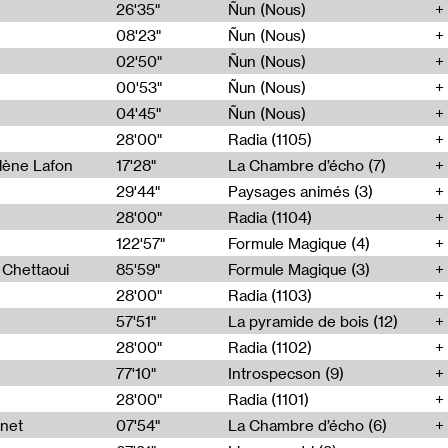
26'35"
Ñun (Nous)
08'23"
Ñun (Nous)
02'50"
Ñun (Nous)
00'53"
Ñun (Nous)
04'45"
Ñun (Nous)
28'00"
Radia (1105)
lène Lafon
17'28"
La Chambre d’écho (7)
29'44"
Paysages animés (3)
28'00"
Radia (1104)
122'57"
Formule Magique (4)
h Chettaoui
85'59"
Formule Magique (3)
28'00"
Radia (1103)
57'51"
La pyramide de bois (12)
28'00"
Radia (1102)
77'10"
Introspecson (9)
28'00"
Radia (1101)
net
07'54"
La Chambre d’écho (6)