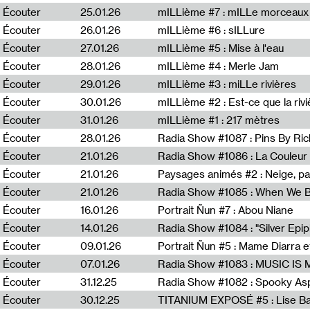
Écouter
25.01.26
mILLième #7 : mILLe morceaux
Écouter
26.01.26
mILLième #6 : sILLure
Écouter
27.01.26
mILLième #5 : Mise à l'eau
Écouter
28.01.26
mILLième #4 : Merle Jam
Écouter
29.01.26
mILLième #3 : miLLe rivières
Écouter
30.01.26
mILLième #2 : Est-ce que la riv
Écouter
31.01.26
mILLième #1 : 217 mètres
Écouter
28.01.26
Radia Show #1087 : Pins By Ri
Écouter
21.01.26
Écouter
21.01.26
Paysages animés #2 : Neige, p
Écouter
21.01.26
Écouter
16.01.26
Portrait Ñun #7 : Abou Niane
Écouter
14.01.26
Écouter
09.01.26
Portrait Ñun #5 : Mame Diarra 
Écouter
07.01.26
Écouter
31.12.25
Écouter
30.12.25
TITANIUM EXPOSÉ #5 : Lise B