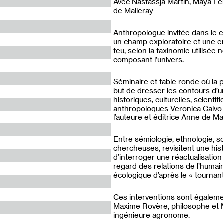
Avec Nastassja Martin, Maya Le
de Malleray
Anthropologue invitée dans le 
un champ exploratoire et une enq
feu, selon la taxinomie utilisée
composant l’univers.
Séminaire et table ronde où la pa
but de dresser les contours d’
historiques, culturelles, scient
anthropologues Veronica Calvo 
l’auteure et éditrice Anne de Mal
Entre sémiologie, ethnologie, sc
chercheuses, revisitent une his
d’interroger une réactualisatio
regard des relations de l’humai
écologique d’après le « tournant
Ces interventions sont également
Maxime Rovère, philosophe et 
ingénieure agronome.