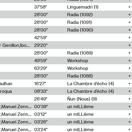
37'58"
Linguemadri (1)
28'00"
Radia (1092)
28'00"
Radia (1091)
28'00"
Radia (1090)
42'59"
Nima Henryon,Athéna Noël,Amir Genillon,Ibourayane Ahmadi,Manelle Cherrih,Honorine Gibello,John Weeber,Manon Joseph
29'20"
28'00"
Radia (1089)
49'59"
Workshop
63'29"
Workshop
28'00"
Radia (1088)
aulhan
16'27"
La Chambre d’écho (4)
Broqua
08'33"
La Chambre d’écho (4)
26'49"
Ñun (Nous) (9)
Cécile Tonizzo,Nicolas Couturier,Manuel Zenner,Aquila Lescene,Curtis Coco,Cyril Magnier
00'39"
un mILLième
Cécile Tonizzo,Nicolas Couturier,Manuel Zenner,Aquila Lescene,Curtis Coco,Cyril Magnier
03'12"
un mILLième
Cécile Tonizzo,Nicolas Couturier,Manuel Zenner,Aquila Lescene,Curtis Coco,Cyril Magnier
03'26"
un mILLième
Cécile Tonizzo,Nicolas Couturier,Manuel Zenner,Aquila Lescene,Curtis Coco,Cyril Magnier
03'24"
un mILLième