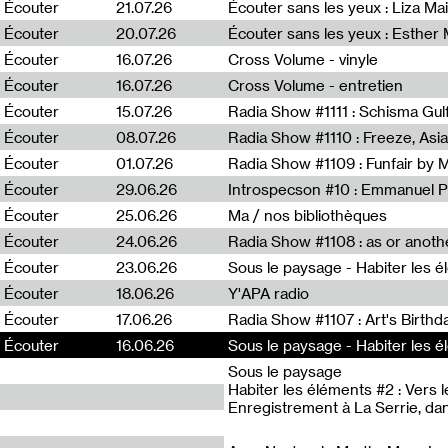
0
Écouter
21.07.26
Écouter sans les yeux : Liza Ma
Écouter
20.07.26
Écouter sans les yeux : Esther
Écouter
16.07.26
Cross Volume - vinyle
Écouter
16.07.26
Cross Volume - entretien
Écouter
15.07.26
Écouter
08.07.26
Écouter
01.07.26
Radia Show #1109 : Funfair by 
Écouter
29.06.26
Introspecson #10 : Emmanuel P
Écouter
25.06.26
Ma / nos bibliothèques
Écouter
24.06.26
Écouter
23.06.26
Écouter
18.06.26
Y'APA radio
Écouter
17.06.26
Écouter
Écouter
16.06.26
16.06.26
Sous le paysage
Habiter les éléments #2 : Vers 
Enregistrement à La Serrie, da