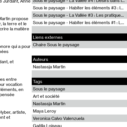
Sous le paysage - La Vallée #4 : Désirs dans le paysage
le Jurdant, Anne
Sous le paysage - Habiter les éléments #3 : Interprétations, rituels et symboliques des éléments
Sous le paysage - La Vallée #3 : Les pratiques politiques et représentations
 Martin propose
Sous le paysage - Habiter les éléments #1 : Les éléments et les débordements du vivant
la terre et le
crire la matière
Liens externes
Chaire Sous le paysage
sonore qui a pour
nnées
Auteurs
ant, et
Nastassja Martin
ées entre
Tags
our vocation
Sous le paysage
éléments, en
e pensée
Art et société
Nastassja Martin
Maya Leroy
yber, artiste,
nt et
Veronica Calvo Valenzuela
Gaëlla Loiseau