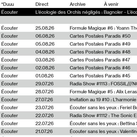
0
*Duuu
Direct
Archive
À venir
Écouter
L’écologie des Orchis négligés : Bagnoler - L’éc
Écouter
25.08.26
Formule Magique #6 : Yoann T
Écouter
06.08.26
Cartes Postales Paradis #50
Écouter
05.08.26
Cartes Postales Paradis #49
Écouter
04.08.26
Cartes Postales Paradis #48
Écouter
03.08.26
Cartes Postales Paradis #47
Écouter
02.08.26
Cartes Postales Paradis #46
Écouter
01.08.26
Cartes Postales Paradis #45
Écouter
29.07.26
Écouter
28.07.26
Formule Magique #5 : Alix Leras
Écouter
27.07.26
Invitation au 19 #10 : L’harmoni
Écouter
23.07.26
Écouter sans les yeux : Feriel 
Écouter
22.07.26
Écouter
22.07.26
Écouter sans les yeux : Bettin
Écouter
21.07.26
Écouter sans les yeux : Valentin