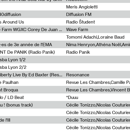
Meris Angioletti
0diffusion
Diffusion FM
s Around Us
Radio Študent
Radia Show #1090 : Radia Wave Farm WGXC Corey De Juan Sherrard Jr Startalk
Wave Farm
Tomomi Adachi,Loraine Baud
nt·es de 3e année de l'EMA
T De PANIK (Radio Panik)
Radio Panik
nsba Lyon 1/2
ensba Lyon 2/2
Radia Show #1088 : Statue Of Liberty Live By Ed Baxter (Resonance)
Resonance
e Paulhan
Revue Les Chambres,Camille P
nt Broqua
Revue Les Chambres,Vincent 
lo / LD Beat
*Duuu
u ! (bonus track)
 l'Ill