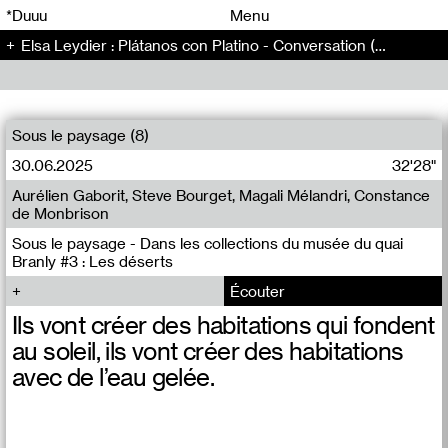
00
00
*Duuu
Menu
Elsa Leydier : Plátanos con Platino - Conversation (152)
00
00
Sous le paysage (8)
30.06.2025
32'28"
Aurélien Gaborit, Steve Bourget, Magali Mélandri, Constance
de Monbrison
Sous le paysage - Dans les collections du musée du quai
Branly #3 : Les déserts
Écouter
Ils vont créer des habitations qui fondent
au soleil, ils vont créer des habitations
avec de l’eau gelée.